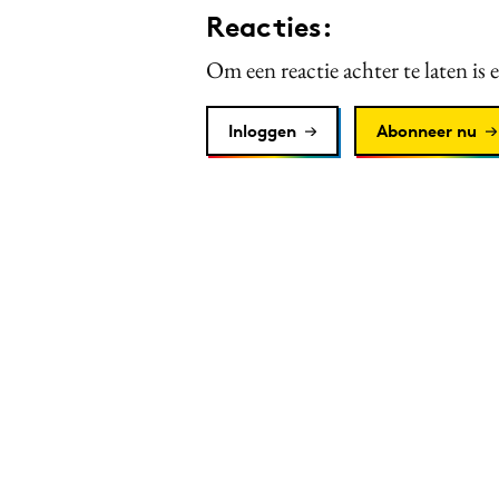
Reacties:
Om een reactie achter te laten is 
Inloggen
Abonneer nu