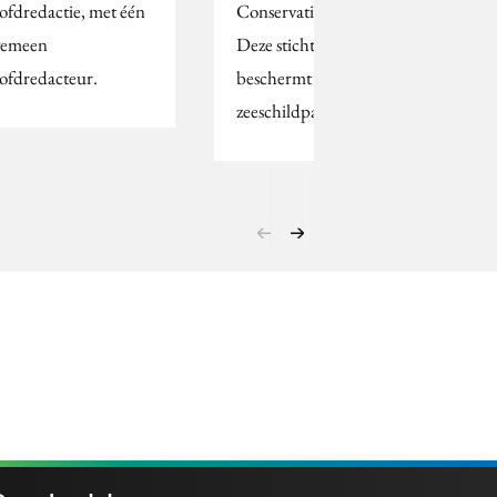
ofdredactie, met één
Conservation Bonaire.
gemeen
Deze stichting
ofdredacteur.
beschermt bedreigde
zeeschildpadden in…