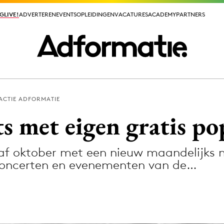
GLIVE!
GLIVE!
ADVERTEREN
ADVERTEREN
EVENTS
EVENTS
OPLEIDINGEN
OPLEIDINGEN
VACATURES
VACATURES
ACADEMY
ACADEMY
PARTNERS
PARTNERS
ACTIE ADFORMATIE
ieuws app
s met eigen gratis po
f oktober met een nieuw maandelijks m
 concerten en evenementen van de…
Media
ormation
Merkstrategie
PR