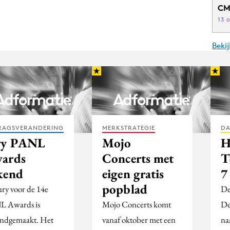
CM
13 
Beki
RAGSVERANDERING
MERKSTRATEGIE
DA
ry PANL
Mojo
H
ards
Concerts met
T
kend
eigen gratis
7
popblad
ury voor de 14e
De
 Awards is
Mojo Concerts komt
De
ndgemaakt. Het
vanaf oktober met een
na