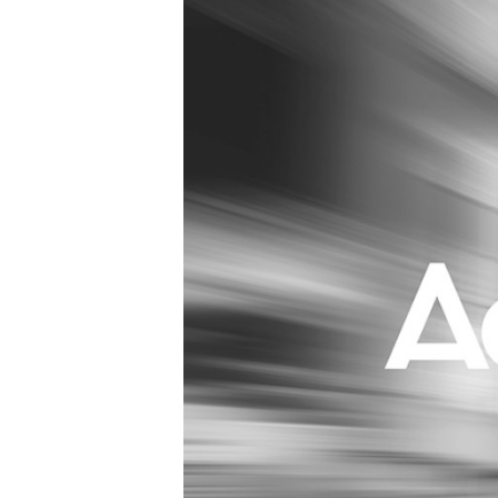
Carriere
Effectiviteit
Contentmarketing
Gedragsverand
Craft
Influencer mar
Customer Experience
Interne commu
Data & Insights
Martech