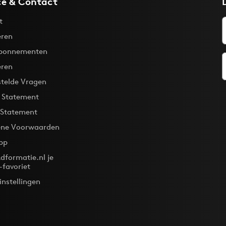
ce & Contact
t
ren
bonnementen
eren
stelde Vragen
y Statement
 Statement
ne Voorwaarden
pp
dformatie.nl je
-favoriet
instellingen