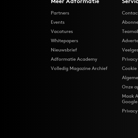
Meer Adformatie
Servi
Partners
Contac
Events
Abonne
Vacatures
Teama
Whitepapers
Advert
Nieuwsbrief
Veelge
Adformatie Academy
Privac
Volledig Magazine Archief
Cookie
Algeme
Onze a
Maak A
Google
Privacy