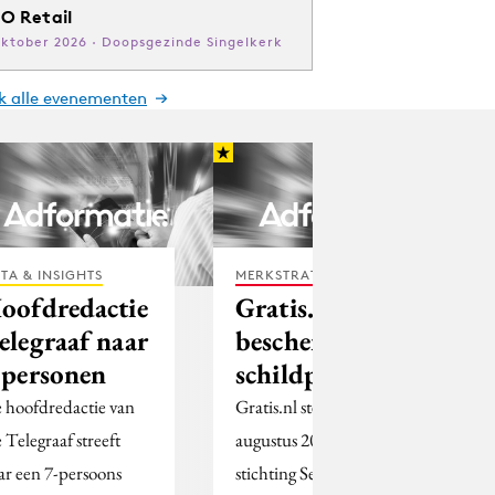
O Retail
oktober 2026 · Doopsgezinde Singelkerk
jk alle evenementen
TA & INSIGHTS
MERKSTRATEGIE
oofdredactie
Gratis.nl
elegraaf naar
beschermt
 personen
schildpadden
 hoofdredactie van
Gratis.nl steunt sinds
 Telegraaf streeft
augustus 2004 de
ar een 7-persoons
stichting Sea Turtle