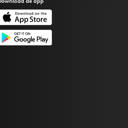
Download de
app