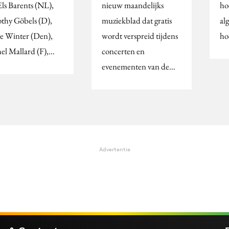
Els Barents (NL),
nieuw maandelijks
ho
thy Göbels (D),
muziekblad dat gratis
al
re Winter (Den),
wordt verspreid tijdens
ho
el Mallard (F),…
concerten en
evenementen van de…
Advertentie