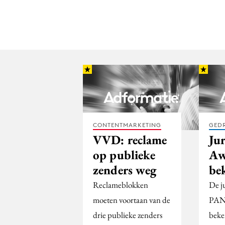
CONTENTMARKETING
GED
VVD: reclame
Ju
op publieke
Aw
zenders weg
be
Reclameblokken
De j
moeten voortaan van de
PANL
drie publieke zenders
beke