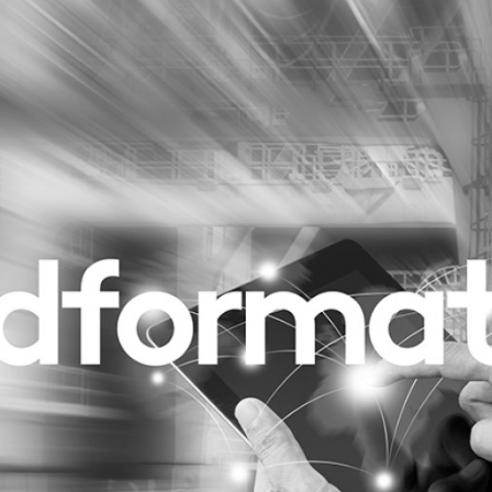
Programmatic
ering
Purpose Marketing
keting
Reputatie & crisis
nicatie