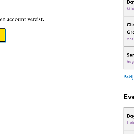
Da
Sti
een account vereist.
Cli
Gr
Vor
Se
hag
Bekij
Ev
Da
1 o