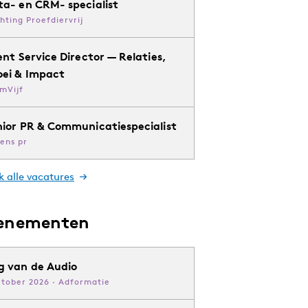
ta- en CRM- specialist
chting Proefdiervrij
ent Service Director — Relaties,
oei & Impact
mVijf
nior PR & Communicatiespecialist
ens pr
k alle vacatures
enementen
g van de Audio
ktober 2026 · Adformatie