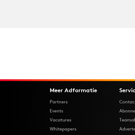
Meer Adformatie
Servi
Partners
Contac
Events
Abonne
Vacatures
Teama
Whitepapers
Advert