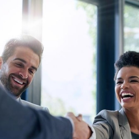
Programmatic
ering
Purpose Marketing
keting
Reputatie & crisis
nicatie