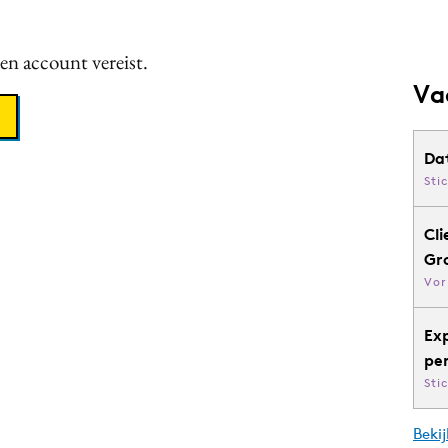
een account vereist.
Va
Da
Sti
Cli
Gr
Vor
Ex
pe
Sti
Bekij