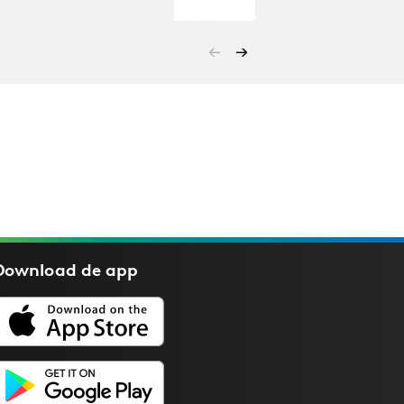
Download de
app