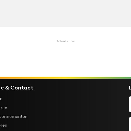
Advertentie
ce & Contact
t
ren
bonnementen
eren