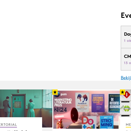
Ev
Da
1 o
CM
13 
Beki
ERTORIAL
ME