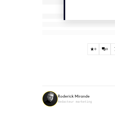
0
0
Roderick Mirande
Redacteur marketing