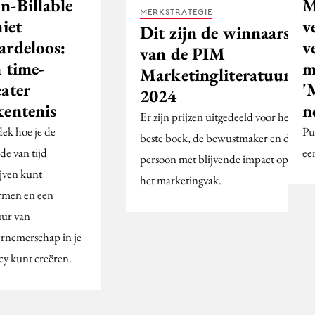
n-Billable
M
MERKSTRATEGIE
niet
v
Dit zijn de winnaars
ardeloos:
v
van de PIM
 time-
m
Marketingliteratuurpri
eater
'
2024
kentenis
n
Er zijn prijzen uitgedeeld voor het
ek hoe je de
Pu
beste boek, de bewustmaker en de
de van tijd
een
persoon met blijvende impact op
ijven kunt
het marketingvak.
men en een
uur van
rnemerschap in je
cy kunt creëren.