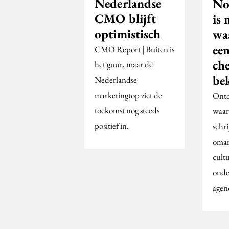
Nederlandse
No
CMO blijft
is 
optimistisch
wa
een
CMO Report | Buiten is
ch
het guur, maar de
be
Nederlandse
marketingtop ziet de
Ontd
toekomst nog steeds
waar
positief in.
schr
omar
cult
onde
agen