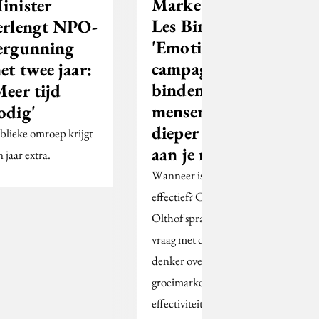
Marketinggoeroe
inister
Les Binet:
erlengt NPO-
'Emotionele
ergunning
campagnes
et twee jaar:
js
binden
Meer tijd
mensen op een
odig'
dieper niveau
blieke omroep krijgt
aan je merk'
 jaar extra.
Wanneer is marketing
effectief? Coen Olde
Olthof sprak over die
vraag met de vermaarde
denker over
groeimarketing en
effectiviteit.