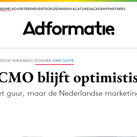
GLIVE!
GLIVE!
ADVERTEREN
ADVERTEREN
EVENTS
EVENTS
OPLEIDINGEN
OPLEIDINGEN
VACATURES
VACATURES
ACADEMY
ACADEMY
PARTNERS
PARTNERS
ERICK MIRANDE
DOSSIER
CMO SUITE
ieuws app
CMO blijft optimisti
het guur, maar de Nederlandse marketin
Media
ormation
Merkstrategie
PR