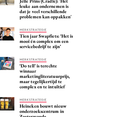
Jelle Prins (Cradle): 'Het
leuke aan ondernemen is
dat je veel verschillende
problemen kan oppakken'
MERKSTRATEGIE
Tien jaar Swapfiets: ‘Het is
mooi én complex om een
servicebedrijf te zijn’
MERKSTRATEGIE
‘Do tell’ is terechte
winnaar
marketingliteratuurprijs,
maar tegelijkertijd te
complex en te intuïtief
MERKSTRATEGIE
Heineken bouwt nieuw
onderzoekscentrum in
Zoeterwoude