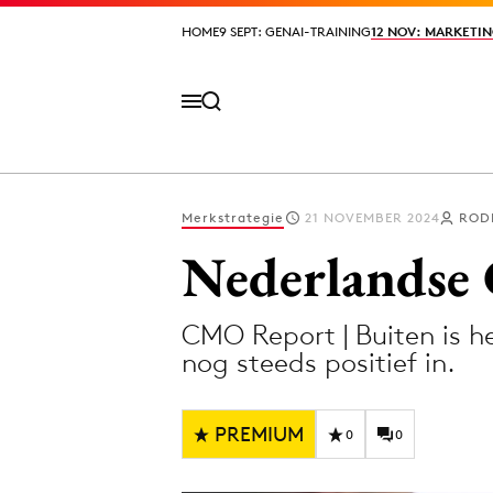
HOME
HOME
9 SEPT: GENAI-TRAINING
9 SEPT: GENAI-TRAINING
12 NOV: MARKETIN
12 NOV: MARKETIN
Merkstrategie
21 NOVEMBER 2024
ROD
Volg het laatste nieuws via de Adformatie N
Nederlandse 
CMO Report | Buiten is 
Topics
nog steeds positief in.
Artificial Intelligence
Design
Bureaus
Digital transf
PREMIUM
0
0
Campagnes
Diversiteit