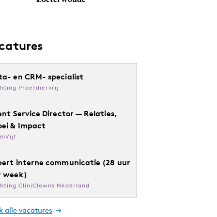
catures
ta- en CRM- specialist
chting Proefdiervrij
ent Service Director — Relaties,
oei & Impact
mVijf
pert interne communicatie (28 uur
r week)
chting CliniClowns Nederland
k alle vacatures