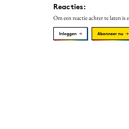
Reacties:
Om een reactie achter te laten is 
Inloggen
Abonneer nu