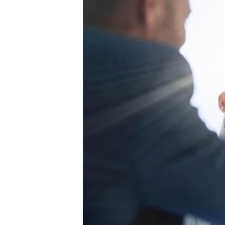
Carriere
Effectiviteit
Contentmarketing
Gedragsverand
Craft
Influencer mar
Customer Experience
Interne commu
Data & Insights
Martech