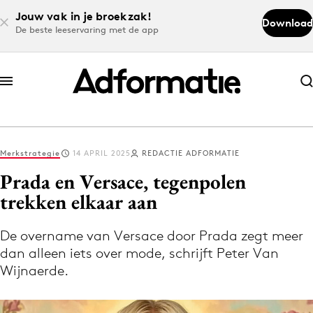
Jouw vak in je broekzak!
Download
De beste leeservaring met de app
Abonneer nu
Abonneer nu
Merkstrategie
14 APRIL 2025
REDACTIE ADFORMATIE
Log in
Prada en Versace, tegenpolen
trekken elkaar aan
Download de app
Volg het laatste nieuws via de Adformatie
De overname van Versace door Prada zegt meer
dan alleen iets over mode, schrijft Peter Van
Nieuws app
Wijnaerde.