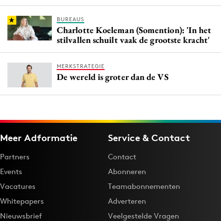
BUREAUS
Charlotte Koeleman (Somention): 'In het
stilvallen schuilt vaak de grootste kracht'
MERKSTRATEGIE
De wereld is groter dan de VS
Meer Adformatie
Service & Contact
Partners
Contact
Events
Abonneren
Vacatures
Teamabonnementen
Whitepapers
Adverteren
Nieuwsbrief
Veelgestelde Vragen