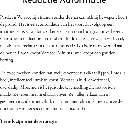
Bureaus
Campagnes
Prada en Versace zijn titanen onder de merken. Als zij bewegen, beeft
Carriere
de grond. Het is een consolidatie van het soort dat volgt op een
identiteitscrisis. En dat is vaker zo, als merken hun gezicht verliezen,
Contentmarketing
staan anderen klaar om toe te slaan. In de techsector zagen we het al,
Craft
net als in de reclame en de auto-industrie. Nu is de modewereld aan
Customer Experience
de beurt. Prada koopt Versace. Minimalisme koopt een gouden
Data & Insights
ketting.
Design
De twee merken konden nauwelijks verder uit elkaar liggen. Prada is
Digital transformation
koel, intellectueel, strak in vorm. Versace is luid, emotioneel,
Diversiteit
overdadig. Misschien is het juist die tegenstelling die het logisch
Effectiviteit
maakt. Ze vissen niet in elkaars vijver. Ze vullen elkaar aan in
Gedragsverandering
geschiedenis, identiteit, skill, markt en mentaliteit. Samen zijn ze de
uiteinden van het spectrum dat Italiaanse stijl is.
Influencer marketing
Interne communicatie
Trends zijn niet de strategie
Martech