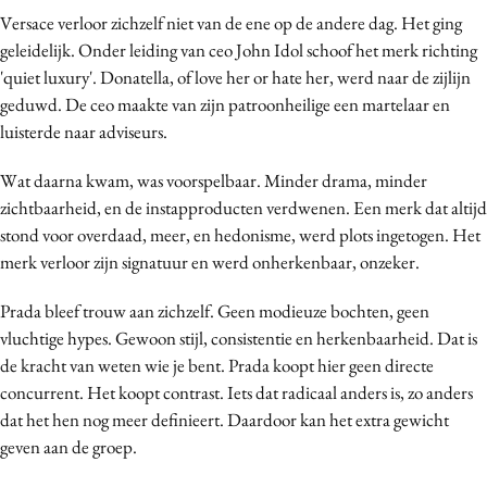
Versace verloor zichzelf niet van de ene op de andere dag. Het ging
Media
geleidelijk. Onder leiding van ceo John Idol schoof het merk richting
Merkstrategie
'quiet luxury'. Donatella, of love her or hate her, werd naar de zijlijn
PR
geduwd. De ceo maakte van zijn patroonheilige een martelaar en
Programmatic
luisterde naar adviseurs.
Purpose Marketing
Wat daarna kwam, was voorspelbaar. Minder drama, minder
Reputatie & crisis
zichtbaarheid, en de instapproducten verdwenen. Een merk dat altijd
stond voor overdaad, meer, en hedonisme, werd plots ingetogen. Het
merk verloor zijn signatuur en werd onherkenbaar, onzeker.
Prada bleef trouw aan zichzelf. Geen modieuze bochten, geen
vluchtige hypes. Gewoon stijl, consistentie en herkenbaarheid. Dat is
de kracht van weten wie je bent. Prada koopt hier geen directe
concurrent. Het koopt contrast. Iets dat radicaal anders is, zo anders
dat het hen nog meer definieert. Daardoor kan het extra gewicht
geven aan de groep.