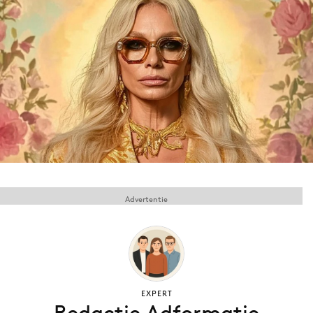
Menu
Home
9 sept: GenAI-training
12 nov: MarketingLive!
Adverteren
Events
Opleidingen
Advertentie
Vacatures
Academy
Partners
Topics
EXPERT
Artificial Intelligence
Redactie Adformatie