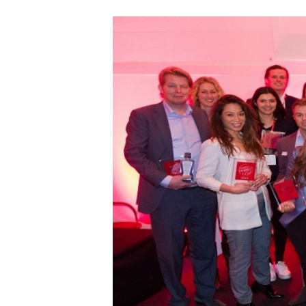
Carriere
Effectiviteit
Contentmarketing
Gedragsverand
Craft
Influencer mar
Customer Experience
Interne commu
Data & Insights
Martech