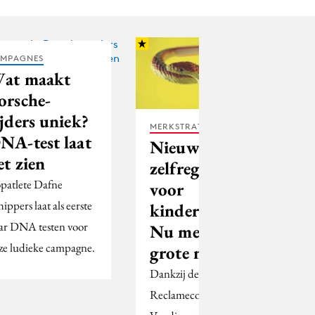
MPAGNES
at maakt
orsche-
ijders uniek?
MERKSTRATEGIE
NA-test laat
Nieuw: de
et zien
zelfreguleringscode
patlete Dafne
voor
ippers laat als eerste
kindermarketing.
ar DNA testen voor
Nu met extra
ze ludieke campagne.
grote mazen!
Dankzij de nieuwe
Reclamecode Voor