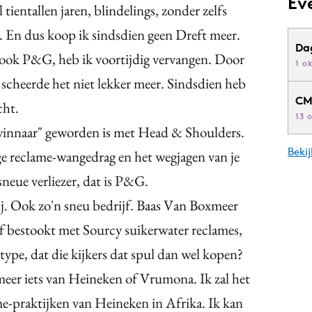
Ev
 tientallen jaren, blindelings, zonder zelfs
n. En dus koop ik sindsdien geen Dreft meer.
Da
 ook P&G, heb ik voortijdig vervangen. Door
1 o
cheerde het niet lekker meer. Sindsdien heb
CM
cht.
13 
"winnaar" geworden is met Head & Shoulders.
Beki
ege reclame-wangedrag en het wegjagen van je
neue verliezer, dat is P&G.
j. Ook zo'n sneu bedrijf. Baas Van Boxmeer
ief bestookt met Sourcy suikerwater reclames,
ype, dat die kijkers dat spul dan wel kopen?
 meer iets van Heineken of Vrumona. Ik zal het
me-praktijken van Heineken in Afrika. Ik kan