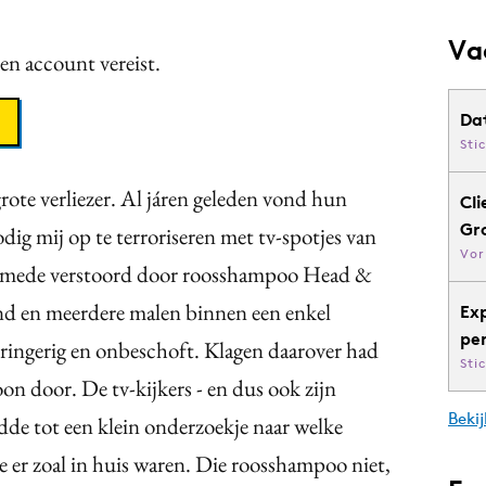
Va
een account vereist.
Da
Sti
grote verliezer. Al járen geleden vond hun
Cli
Gr
ig mij op te terroriseren met tv-spotjes van
Vor
t mede verstoord door roosshampoo Head &
nd en meerdere malen binnen een enkel
Ex
pe
ringerig en onbeschoft. Klagen daarover had
Sti
n door. De tv-kijkers - en dus ook zijn
Bekij
dde tot een klein onderzoekje naar welke
er zoal in huis waren. Die roosshampoo niet,