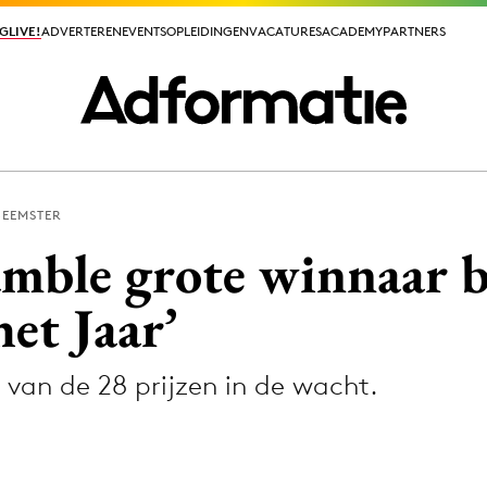
GLIVE!
GLIVE!
ADVERTEREN
ADVERTEREN
EVENTS
EVENTS
OPLEIDINGEN
OPLEIDINGEN
VACATURES
VACATURES
ACADEMY
ACADEMY
PARTNERS
PARTNERS
BEEMSTER
ieuws app
mble grote winnaar b
et Jaar’
van de 28 prijzen in de wacht.
Media
ormation
Merkstrategie
PR