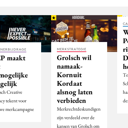
CA
W
P
r
MERKSTRATEGIE
TNERBIJDRAGE
Grolsch wil
D
P maakt
namaak-
h
t
Kornuit
mogelijke
To
Kordaat
gelijk
Sch
alsnog laten
ha
ch Creative
verbieden
de
cy tekent voor
Merkrechtdeskundigen
we merkcampagne
zijn verdeeld over de
kansen van Grolsch om