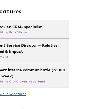
catures
ta- en CRM- specialist
chting Proefdiervrij
ent Service Director — Relaties,
oei & Impact
mVijf
pert interne communicatie (28 uur
r week)
chting CliniClowns Nederland
k alle vacatures