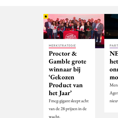
MERKSTRATEGIE
PAR
Proctor &
NE
Gamble grote
he
winnaar bij
on
‘Gekozen
mo
Product van
Mens
het Jaar’
Agen
Fmcg-gigant sleept acht
nieu
van de 28 prijzen in de
wacht.