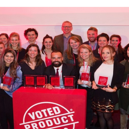
Programmatic
ering
Purpose Marketing
keting
Reputatie & crisis
nicatie