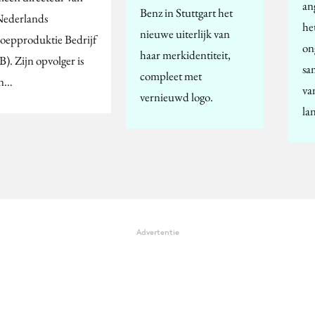
an
Benz in Stuttgart het
Nederlands
het
nieuwe uiterlijk van
epproduktie Bedrijf
on
haar merkidentiteit,
). Zijn opvolger is
sa
compleet met
in…
va
vernieuwd logo.
la
Advertentie