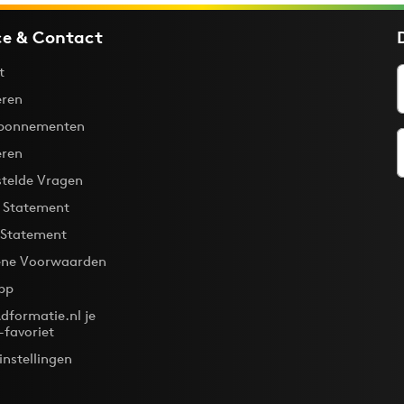
ce & Contact
t
ren
bonnementen
eren
stelde Vragen
y Statement
 Statement
ne Voorwaarden
pp
dformatie.nl je
-favoriet
instellingen