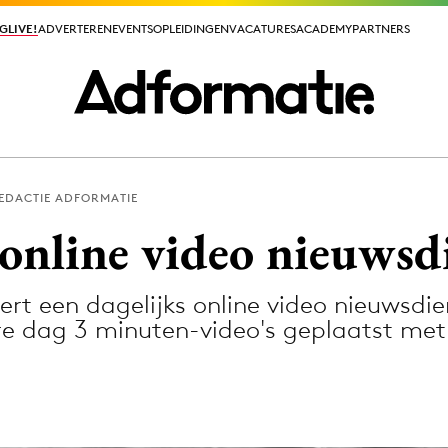
GLIVE!
GLIVE!
ADVERTEREN
ADVERTEREN
EVENTS
EVENTS
OPLEIDINGEN
OPLEIDINGEN
VACATURES
VACATURES
ACADEMY
ACADEMY
PARTNERS
PARTNERS
EDACTIE ADFORMATIE
ieuws app
online video nieuwsd
rt een dagelijks online video nieuwsdie
e dag 3 minuten-video's geplaatst me
Media
ormation
Merkstrategie
PR