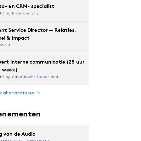
ta- en CRM- specialist
chting Proefdiervrij
ent Service Director — Relaties,
oei & Impact
mVijf
pert interne communicatie (28 uur
r week)
chting CliniClowns Nederland
k alle vacatures
enementen
g van de Audio
ktober 2026 · Adformatie