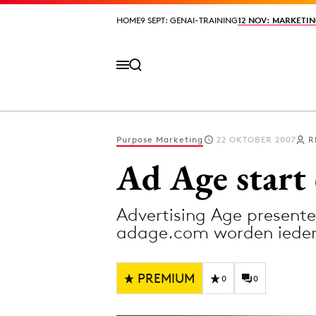
HOME
HOME
9 SEPT: GENAI-TRAINING
9 SEPT: GENAI-TRAINING
12 NOV: MARKETIN
12 NOV: MARKETIN
Purpose Marketing
22 OKTOBER 2007
R
Volg het laatste nieuws via de Adformatie N
Ad Age start 
Advertising Age presentee
Topics
adage.com worden ieder
Artificial Intelligence
Design
Bureaus
Digital transf
PREMIUM
0
0
Campagnes
Diversiteit