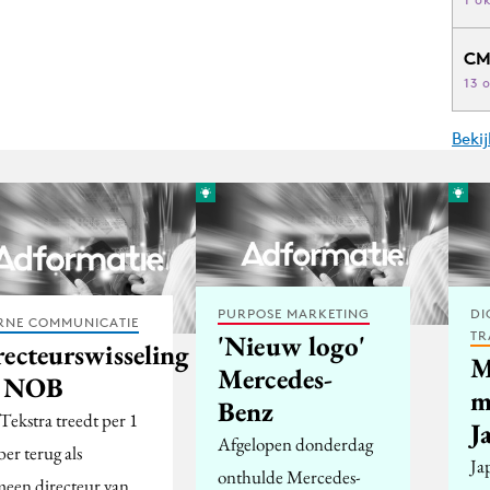
CM
13 
Beki
PURPOSE MARKETING
DI
RNE COMMUNICATIE
TR
'Nieuw logo'
recteurswisseling
M
Mercedes-
j NOB
m
Benz
Tekstra treedt per 1
J
Afgelopen donderdag
er terug als
Ja
onthulde Mercedes-
meen directeur van