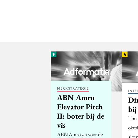
MERKSTRATEGIE
INTE
ABN Amro
Di
Elevator Pitch
bi
II: boter bij de
Ton 
vis
oktob
ABN Amro zet voor de
alge