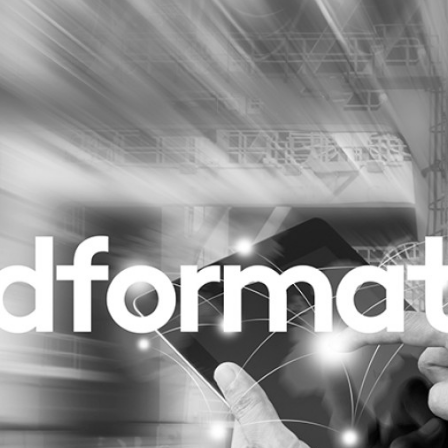
Programmatic
ering
Purpose Marketing
keting
Reputatie & crisis
nicatie