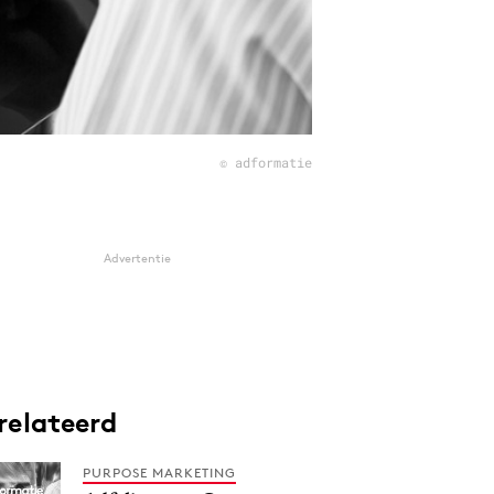
© adformatie
Advertentie
relateerd
PURPOSE MARKETING