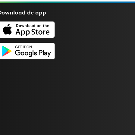
Download de
app