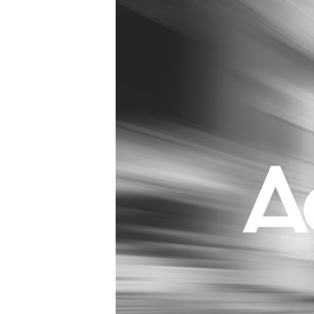
Carriere
Effectiviteit
Contentmarketing
Gedragsverand
Craft
Influencer mar
Customer Experience
Interne commu
Data & Insights
Martech