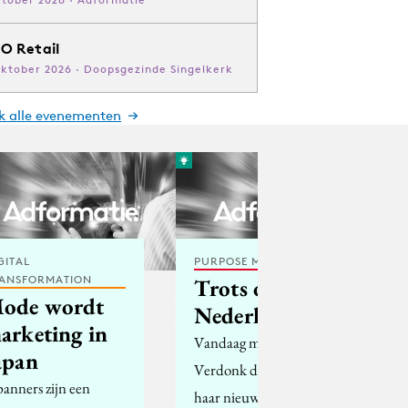
O Retail
oktober 2026 · Doopsgezinde Singelkerk
jk alle evenementen
GITAL
PURPOSE MARKETING
ANSFORMATION
Trots op
ode wordt
Nederland?
arketing in
Vandaag maakte Rita
apan
Verdonk de naam van
panners zijn een
haar nieuwe politieke