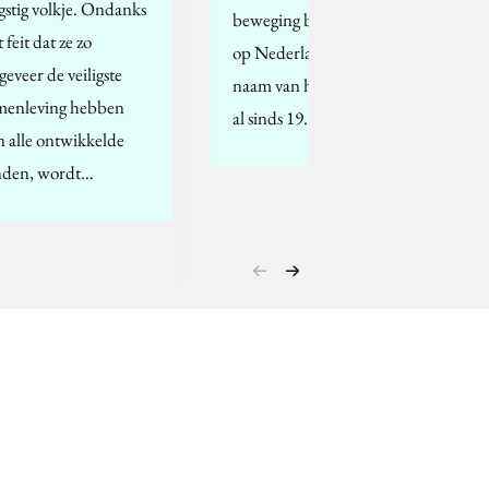
gstig volkje. Ondanks
beweging bekend, Trots
 feit dat ze zo
op Nederland. De
geveer de veiligste
naam van haar partij is
menleving hebben
al sinds 19…
n alle ontwikkelde
nden, wordt…