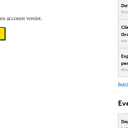
Da
Sti
een account vereist.
Cli
Gr
Vor
Ex
pe
Sti
Bekij
Ev
Da
1 o