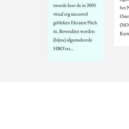
tweede keer de in 2005
het 
viraal erg succesvol
Omro
gebleken Elevator Pitch
(NOB
in. Bovendien worden
Kar
(bijna) afgestudeerde
HBO'ers…