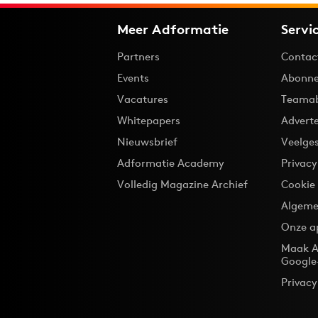
Meer Adformatie
Servi
Partners
Contac
Events
Abonne
Vacatures
Teama
Whitepapers
Advert
Nieuwsbrief
Veelge
Adformatie Academy
Privac
Volledig Magazine Archief
Cookie
Algeme
Onze a
Maak A
Google
Privacy