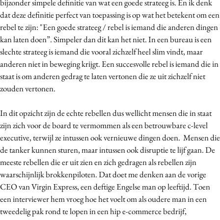
bijzonder simpele definitie van wat een goede strateeg is. En ik denk
dat deze definitie perfect van toepassing is op wat het betekent om een
rebel te zijn: "Een goede strateeg / rebel is iemand die anderen dingen
kan laten doen”. Simpeler dan dit kan het niet. In een bureau is een
slechte strateeg is iemand die vooral zichzelf heel slim vindt, maar
anderen niet in beweging krijgt. Een succesvolle rebel is iemand die in
staat is om anderen gedrag te laten vertonen die ze uit zichzelf niet
zouden vertonen.
In dit opzicht zijn de echte rebellen dus wellicht mensen die in staat
zijn zich voor de board te vermommen als een betrouwbare c-level
executive, terwijl ze intussen ook vernieuwe dingen doen. Mensen die
de tanker kunnen sturen, maar intussen ook disruptie te lijf gaan. De
meeste rebellen die er uit zien en zich gedragen als rebellen zijn
waarschijnlijk brokkenpiloten. Dat doet me denken aan de vorige
CEO van Virgin Express, een deftige Engelse man op leeftijd. Toen
een interviewer hem vroeg hoe het voelt om als oudere man in een
tweedelig pak rond te lopen in een hip e-commerce bedrijf,