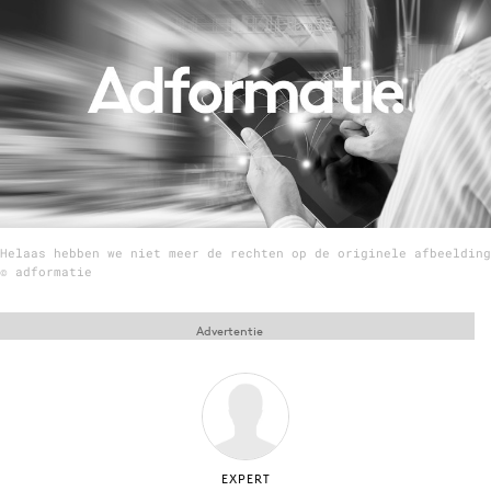
Menu
Home
9 sept: GenAI-training
12 nov: MarketingLive!
Adverteren
Helaas hebben we niet meer de rechten op de originele afbeelding
Events
© adformatie
Opleidingen
Vacatures
Advertentie
Academy
Partners
Topics
Artificial Intelligence
EXPERT