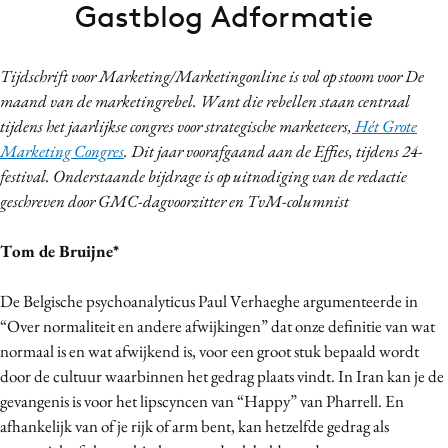
Gastblog Adformatie
Bureaus
Campagnes
Tijdschrift voor Marketing/Marketingonline is vol op stoom voor De
Carriere
maand van de marketingrebel. Want die rebellen staan centraal
Contentmarketing
tijdens het jaarlijkse congres voor strategische marketeers,
Hét Grote
Craft
Marketing Congres
. Dit jaar voorafgaand aan de Effies, tijdens 24-
Customer Experience
festival. Onderstaande bijdrage is op uitnodiging van de redactie
Data & Insights
geschreven door GMC-dagvoorzitter en TvM-columnist
Design
Tom de Bruijne*
Digital transformation
Diversiteit
De Belgische psychoanalyticus Paul Verhaeghe argumenteerde in
Effectiviteit
“Over normaliteit en andere afwijkingen” dat onze definitie van wat
Gedragsverandering
normaal is en wat afwijkend is, voor een groot stuk bepaald wordt
door de cultuur waarbinnen het gedrag plaats vindt. In Iran kan je de
Influencer marketing
gevangenis is voor het lipscyncen van “Happy” van Pharrell. En
Interne communicatie
afhankelijk van of je rijk of arm bent, kan hetzelfde gedrag als
Martech