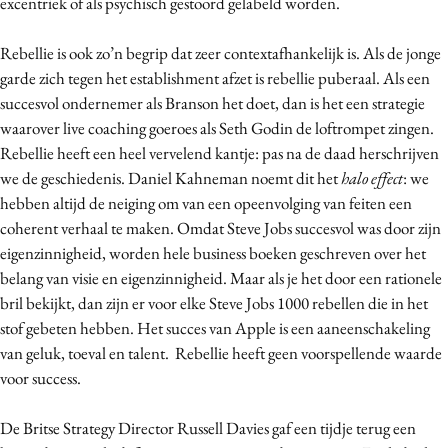
excentriek of als psychisch gestoord gelabeld worden.
Media
Merkstrategie
Rebellie is ook zo’n begrip dat zeer contextafhankelijk is. Als de jonge
garde zich tegen het establishment afzet is rebellie puberaal. Als een
PR
succesvol ondernemer als Branson het doet, dan is het een strategie
Programmatic
waarover live coaching goeroes als Seth Godin de loftrompet zingen.
Purpose Marketing
Rebellie heeft een heel vervelend kantje: pas na de daad herschrijven
Reputatie & crisis
we de geschiedenis. Daniel Kahneman noemt dit het
halo effect
: we
hebben altijd de neiging om van een opeenvolging van feiten een
coherent verhaal te maken. Omdat Steve Jobs succesvol was door zijn
eigenzinnigheid, worden hele business boeken geschreven over het
belang van visie en eigenzinnigheid. Maar als je het door een rationele
bril bekijkt, dan zijn er voor elke Steve Jobs 1000 rebellen die in het
stof gebeten hebben. Het succes van Apple is een aaneenschakeling
van geluk, toeval en talent. Rebellie heeft geen voorspellende waarde
voor success.
De Britse Strategy Director Russell Davies gaf een tijdje terug een