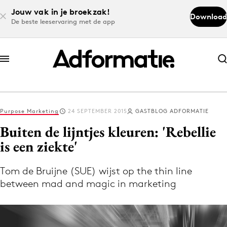
Jouw vak in je broekzak!
Download
De beste leeservaring met de app
Abonneer nu
Abonneer nu
Purpose Marketing
24 SEPTEMBER 2015
GASTBLOG ADFORMATIE
Log in
Buiten de lijntjes kleuren: 'Rebellie
is een ziekte'
Download de app
Volg het laatste nieuws via de Adformatie
Tom de Bruijne (SUE) wijst op the thin line
between mad and magic in marketing
Nieuws app