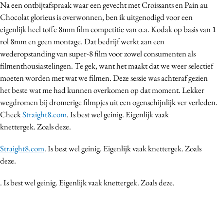
Na een ontbijtafspraak waar een gevecht met Croissants en Pain au
Media
Chocolat glorieus is overwonnen, ben ik uitgenodigd voor een
Merkstrategie
eigenlijk heel toffe 8mm film competitie van o.a. Kodak op basis van 1
PR
rol 8mm en geen montage. Dat bedrijf werkt aan een
wederopstanding van super-8 film voor zowel consumenten als
Programmatic
filmenthousiastelingen. Te gek, want het maakt dat we weer selectief
Purpose Marketing
moeten worden met wat we filmen. Deze sessie was achteraf gezien
Reputatie & crisis
het beste wat me had kunnen overkomen op dat moment. Lekker
wegdromen bij dromerige filmpjes uit een ogenschijnlijk ver verleden.
Check
Straight8.com
. Is best wel geinig. Eigenlijk vaak
knettergek. Zoals deze.
Straight8.com
. Is best wel geinig. Eigenlijk vaak knettergek. Zoals
deze.
. Is best wel geinig. Eigenlijk vaak knettergek. Zoals deze.