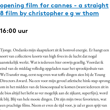
opening film for cannes - a straight
8 film by christopher e g w thom
16:00 uur
Tjonge. Ondanks mijn slaaptekort zit ik bomvol energie. Er hangt een
soort van collectieve koorts van high fives in de lucht dat nogal
aanstekelijk werkt. Wat is iedereen hier onwijs gezellig. Voordat ik
eind van de middag volledig opgeladen naar het sprookjeshuis van
WeTransfer mag, eerst nog even wat toffe dingen zien bij de Young
Directors Award. Na een voor mijn gevoel atletische hink-stap-sprong
om in het midden van de bioscoopzaal te komen (want iedereen zit in
de bios altijd het liefst zo ver mogelijk aan de zijkant, superfijn), word
ik blij. Blij van hele mooie dingen. Dit zijn mijn twee favorieten, wat
een prachtige films. Neem er even de tijd voor, je zal er geen spijt van