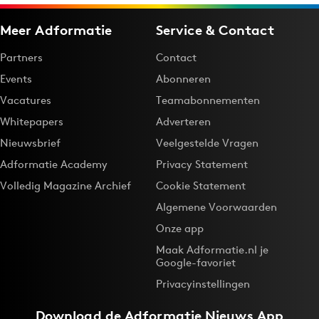
Meer Adformatie
Service & Contact
Partners
Contact
Events
Abonneren
Vacatures
Teamabonnementen
Whitepapers
Adverteren
Nieuwsbrief
Veelgestelde Vragen
Adformatie Academy
Privacy Statement
Volledig Magazine Archief
Cookie Statement
Algemene Voorwaarden
Onze app
Maak Adformatie.nl je
Google-favoriet
Privacyinstellingen
Download de
Adformatie Nieuws App