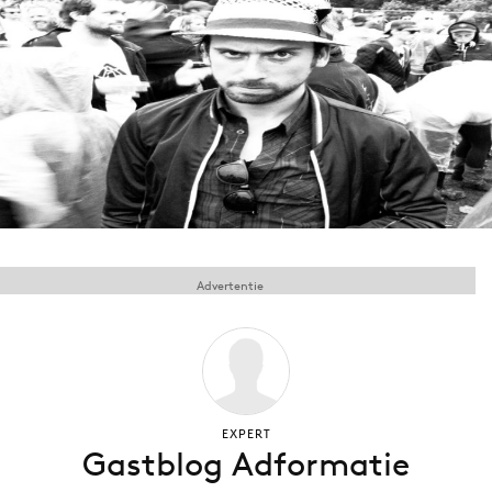
Menu
Home
9 sept: GenAI-training
12 nov: MarketingLive!
Adverteren
Events
Advertentie
Opleidingen
Vacatures
Academy
Partners
Topics
EXPERT
Gastblog Adformatie
Artificial Intelligence