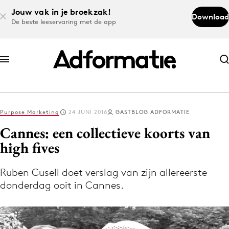
Jouw vak in je broekzak!
Download
De beste leeservaring met de app
Abonneer nu
Abonneer nu
Purpose Marketing
24 JUNI 2016
GASTBLOG ADFORMATIE
Log in
Cannes: een collectieve koorts van
high fives
Download de app
Volg het laatste nieuws via de Adformatie
Ruben Cusell doet verslag van zijn allereerste
donderdag ooit in Cannes.
Nieuws app