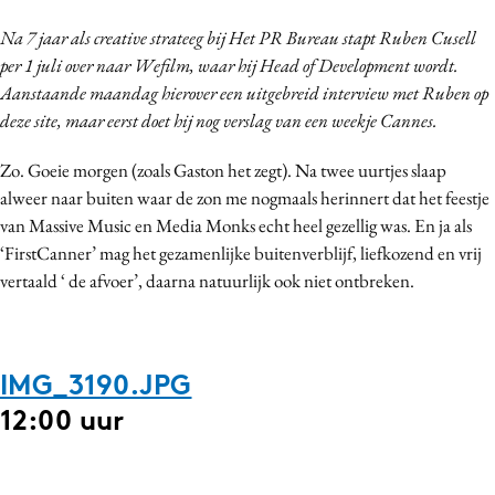
Bureaus
Na 7 jaar als creative strateeg bij Het PR Bureau stapt Ruben Cusell
Campagnes
per 1 juli over naar Wefilm, waar hij Head of Development wordt.
Carriere
Aanstaande maandag hierover een uitgebreid interview met Ruben op
deze site, maar eerst doet hij nog verslag van een weekje Cannes.
Contentmarketing
Craft
Zo. Goeie morgen (zoals Gaston het zegt). Na twee uurtjes slaap
Customer Experience
alweer naar buiten waar de zon me nogmaals herinnert dat het feestje
Data & Insights
van Massive Music en Media Monks echt heel gezellig was. En ja als
‘FirstCanner’ mag het gezamenlijke buitenverblijf, liefkozend en vrij
Design
vertaald ‘ de afvoer’, daarna natuurlijk ook niet ontbreken.
Digital transformation
Diversiteit
Effectiviteit
IMG_3190.JPG
Gedragsverandering
12:00 uur
Influencer marketing
Interne communicatie
Martech