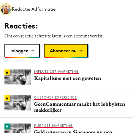
Media
Redactie Adformatie
Merkstrategie
Reacties:
PR
Programmatic
Om een reactie achter te laten is een account vereist.
Purpose Marketing
Inloggen
Abonneer nu
Reputatie & crisis
INFLUENCER MARKETING
Kapitalisme met een geweten
CUSTOMER EXPERIENCE
GeenCommentaar maakt het lobbyisten
makkelijker
PURPOSE MARKETING
Geld uitgeven in Singapore nu nog