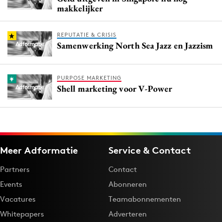
makkelijker
REPUTATIE & CRISIS
Samenwerking North Sea Jazz en Jazzism
PURPOSE MARKETING
Shell marketing voor V-Power
Meer Adformatie
Service & Contact
Partners
Contact
Events
Abonneren
Vacatures
Teamabonnementen
Whitepapers
Adverteren