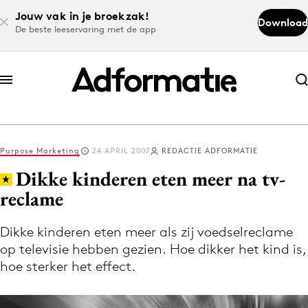
Jouw vak in je broekzak!
Download
De beste leeservaring met de app
Abonneer nu
Abonneer nu
Purpose Marketing
24 APRIL 2007
REDACTIE ADFORMATIE
Log in
Dikke kinderen eten meer na tv-
reclame
Download de app
Volg het laatste nieuws via de Adformatie
Dikke kinderen eten meer als zij voedselreclame
op televisie hebben gezien. Hoe dikker het kind is,
Nieuws app
hoe sterker het effect.