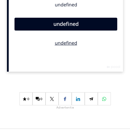
Bureaus
Campagnes
Carriere
Contentmarketing
Craft
Customer Experience
Data & Insights
Design
Digital transformation
Diversiteit
Effectiviteit
0
0
Gedragsverandering
Advertentie
Influencer marketing
Interne communicatie
Martech