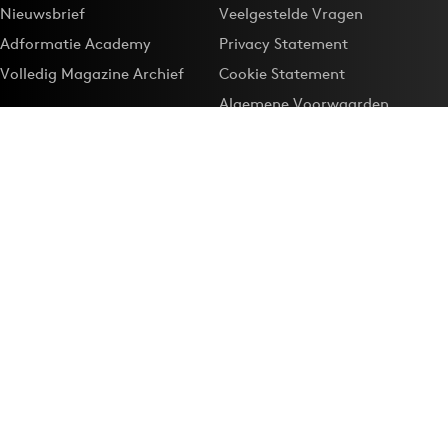
Nieuwsbrief
Veelgestelde Vragen
Adformatie Academy
Privacy Statement
Volledig Magazine Archief
Cookie Statement
Algemene Voorwaarden
Onze app
Maak Adformatie.nl je
Google-favoriet
Privacyinstellingen
Download de
Adformatie Nieuws App