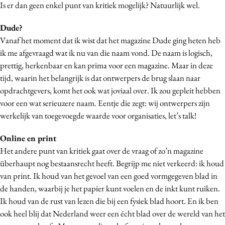
Is er dan geen enkel punt van kritiek mogelijk? Natuurlijk wel.
Dude?
Vanaf het moment dat ik wist dat het magazine Dude ging heten heb
ik me afgevraagd wat ik nu van die naam vond. De naam is logisch,
prettig, herkenbaar en kan prima voor een magazine. Maar in deze
tijd, waarin het belangrijk is dat ontwerpers de brug slaan naar
opdrachtgevers, komt het ook wat joviaal over. Ik zou gepleit hebben
voor een wat serieuzere naam. Eentje die zegt: wij ontwerpers zijn
werkelijk van toegevoegde waarde voor organisaties, let’s talk!
Online en print
Het andere punt van kritiek gaat over de vraag of zo’n magazine
überhaupt nog bestaansrecht heeft. Begrijp me niet verkeerd: ik houd
van print. Ik houd van het gevoel van een goed vormgegeven blad in
de handen, waarbij je het papier kunt voelen en de inkt kunt ruiken.
Ik houd van de rust van lezen die bij een fysiek blad hoort. En ik ben
ook heel blij dat Nederland weer een écht blad over de wereld van het