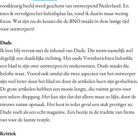
rooskleurig beeld werd geschetst van ontwerpend Nederland. En
Media
toen ik vervolgens het beleidsplan las, vond ik daarin maar weinig
Merkstrategie
focus. Wat zijn nu de keuzes die de BNO maakt in deze lastige tijd
PR
voor ontwerpers?
Programmatic
Dude
Purpose Marketing
Ik ben blij verrast met de inhoud van Dude. Die toont namelijk wel
Reputatie & crisis
degelijk een duidelijke richting. Het oude Vormberichten beloofde
een blad te zijn over ontwerpen én ondernemen. Dude maakt die
belofte waar. Vooral ook omdat die twee aspecten van het ontwerper
zijn veel beter door het blad en door de artikelen heen zijn gevlochten.
De grote artikelen hebben een mooie lengte, die ruimte geven voor
een zekere diepgang. Het kan zijn dat dat alleen maar zo lijkt, door de
nieuwe ruime opmaak. Het leest in ieder geval een stuk prettiger zo.
Dude voelt als een echt magazine. Een beetje in de traditie van Items
van voor de laatste restyle.
Kritiek