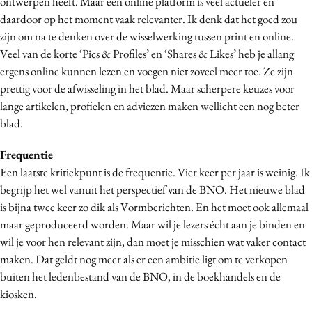
ontwerpen heeft. Maar een online platform is veel actueler en
daardoor op het moment vaak relevanter. Ik denk dat het goed zou
zijn om na te denken over de wisselwerking tussen print en online.
Veel van de korte ‘Pics & Profiles’ en ‘Shares & Likes’ heb je allang
ergens online kunnen lezen en voegen niet zoveel meer toe. Ze zijn
prettig voor de afwisseling in het blad. Maar scherpere keuzes voor
lange artikelen, profielen en adviezen maken wellicht een nog beter
blad.
Frequentie
Een laatste kritiekpunt is de frequentie. Vier keer per jaar is weinig. Ik
begrijp het wel vanuit het perspectief van de BNO. Het nieuwe blad
is bijna twee keer zo dik als Vormberichten. En het moet ook allemaal
maar geproduceerd worden. Maar wil je lezers écht aan je binden en
wil je voor hen relevant zijn, dan moet je misschien wat vaker contact
maken. Dat geldt nog meer als er een ambitie ligt om te verkopen
buiten het ledenbestand van de BNO, in de boekhandels en de
kiosken.