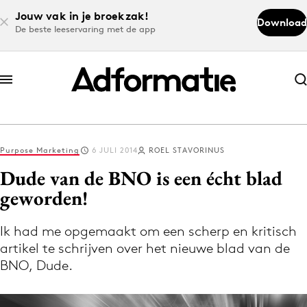
Jouw vak in je broekzak!
Download
De beste leeservaring met de app
Abonneer nu
Abonneer nu
Purpose Marketing
6 JULI 2014
ROEL STAVORINUS
Log in
Dude van de BNO is een écht blad
geworden!
Download de app
Volg het laatste nieuws via de Adformatie
Ik had me opgemaakt om een scherp en kritisch
artikel te schrijven over het nieuwe blad van de
Nieuws app
BNO, Dude.