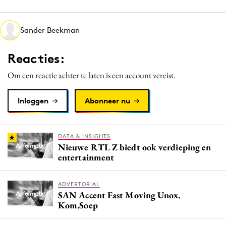
Media
Merkstrategie
Sander Beekman
PR
Reacties:
Programmatic
Purpose Marketing
Om een reactie achter te laten is een account vereist.
Reputatie & crisis
Inloggen
Abonneer nu
DATA & INSIGHTS
Nieuwe RTL Z biedt ook verdieping en
entertainment
ADVERTORIAL
SAN Accent Fast Moving Unox.
Kom.Soep