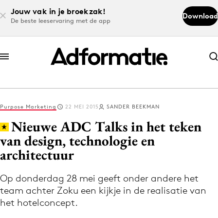
Jouw vak in je broekzak!
Download
De beste leeservaring met de app
Abonneer nu
Abonneer nu
Purpose Marketing
22 MEI 2015
SANDER BEEKMAN
Log in
Nieuwe ADC Talks in het teken
van design, technologie en
architectuur
Download de app
Volg het laatste nieuws via de Adformatie
Op donderdag 28 mei geeft onder andere het
Nieuws app
team achter Zoku een kijkje in de realisatie van
het hotelconcept.