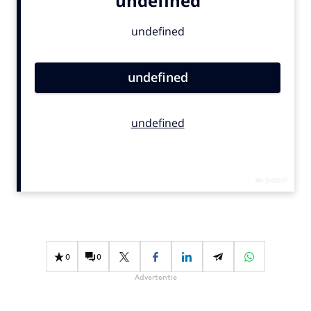
Bureaus
Campagnes
Carriere
Contentmarketing
Craft
Customer Experience
Data & Insights
Design
Digital transformation
Diversiteit
Effectiviteit
Gedragsverandering
0
0
Influencer marketing
Advertentie
Interne communicatie
Martech