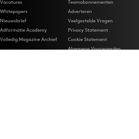
Vacatures
Teamabonnementen
Whitepapers
Adverteren
Nieuwsbrief
Veelgestelde Vragen
Adformatie Academy
Privacy Statement
Volledig Magazine Archief
Cookie Statement
Algemene Voorwaarden
Onze app
Maak Adformatie.nl je
Google-favoriet
Privacyinstellingen
Download de
Adformatie Nieuws App