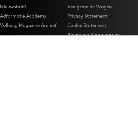
Nieuwsbrief
Veelgestelde Vragen
Adformatie Academy
Privacy Statement
Volledig Magazine Archief
Cookie Statement
Algemene Voorwaarden
Onze app
Maak Adformatie.nl je
Google-favoriet
Privacyinstellingen
Download de
Adformatie Nieuws App