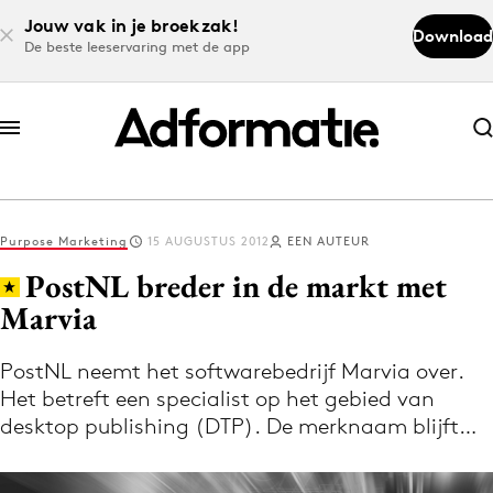
Jouw vak in je broekzak!
Download
De beste leeservaring met de app
Abonneer nu
Abonneer nu
Purpose Marketing
15 AUGUSTUS 2012
EEN AUTEUR
Log in
PostNL breder in de markt met
Marvia
Download de app
Volg het laatste nieuws via de Adformatie
PostNL neemt het softwarebedrijf Marvia over.
Het betreft een specialist op het gebied van
Nieuws app
desktop publishing (DTP). De merknaam blijft…