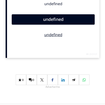
Bureaus
Campagnes
Carriere
Contentmarketing
Craft
Customer Experience
Data & Insights
Design
Digital transformation
Diversiteit
Effectiviteit
0
0
Gedragsverandering
Advertentie
Influencer marketing
Interne communicatie
Martech