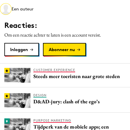
Media
Een auteur
Merkstrategie
Reacties:
PR
Programmatic
Om een reactie achter te laten is een account vereist.
Purpose Marketing
Inloggen
Abonneer nu
Reputatie & crisis
CUSTOMER EXPERIENCE
Steeds meer toeristen naar grote steden
DESIGN
D&AD-jury: clash of the ego’s
PURPOSE MARKETING
Tijdperk van de mobiele apps; een