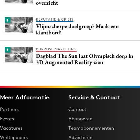
overzicht
REPUTATIE & CRISIS
Vlijmscherpe doelgroep? Maak een
klantbord!
PURPOSE MARKETING
Dagblad The Sun laat Olympisch dorp in
3D Augmented Reality zien
Meer Adformatie
Service & Contact
Partners
Contact
Events
Abonneren
Vacatures
Teamabonnementen
Whitepapers
Adverteren