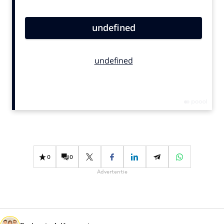
Bureaus
Campagnes
Carriere
Contentmarketing
Craft
Customer Experience
Data & Insights
Design
Digital transformation
Diversiteit
0
0
Effectiviteit
Advertentie
Gedragsverandering
Influencer marketing
Interne communicatie
Martech