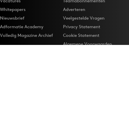
Vacatures
Teamabonnementen
Whitepapers
Adverteren
Nieuwsbrief
Veelgestelde Vragen
Adformatie Academy
Privacy Statement
Volledig Magazine Archief
Cookie Statement
Algemene Voorwaarden
Onze app
Maak Adformatie.nl je
Google-favoriet
Privacyinstellingen
Download de
Adformatie Nieuws App