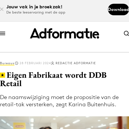
Jouw vak in je broekzak!
Download
De beste leeservaring met de app
Abonneer nu
Abonneer nu
Bureaus
28 FEBRUARI 2024
REDACTIE ADFORMATIE
Log in
Eigen Fabrikaat wordt DDB
Retail
Download de app
Volg het laatste nieuws via de Adformatie
De naamswijziging moet de propositie van de
retail-tak versterken, zegt Karina Buitenhuis.
Nieuws app