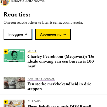
Redactie Adformatie
Media
Merkstrategie
Reacties:
PR
Om een reactie achter te laten is een account vereist.
Programmatic
Purpose Marketing
Inloggen
Abonneer nu
Reputatie & crisis
MEDIA
Charley Peereboom (Megawatt): 'De
ideale omvang van een bureau is 100
man'
PARTNERBIJDRAGE
Een sterke merkbekendheid in drie
stappen
BUREAUS
Eigen Fabrikaat wordt DDB Retail