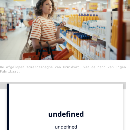
Menu
Home
9 sept: GenAI-training
12 nov: MarketingLive!
Adverteren
De afgelopen zomercampagne van Kruidvat, van de hand van Eigen
Events
Fabrikaat.
Opleidingen
Vacatures
Advertentie
Academy
Partners
Topics
Artificial Intelligence