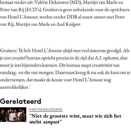
bestaat verder uit: Val
é
rie Dekeuwer (MD), Martijn van Marle en
Bureaus
Peter van Rij (ECD
’
s). Gruiters is geen onbekende voor de oprichters
Campagnes
van Hotel L'Amour; werkte eerder DDB al nauw samen met Peter
Carriere
van Rij, Martijn van Marle en Aad Kuijper.
Contentmarketing
Craft
Customer Experience
Gruiters: '
Ik heb Hotel L
’
Amour altijd met veel interesse gevolgd. Als
je een creatief bureau opricht precies in de tijd dat A.I. opkomt, dan
Data & Insights
moet je iets bijzonders kunnen. Dit bureau snapt creativiteit van
Design
vandaag - en die van morgen. Daarnaast kreeg ik nu ook de kans om te
Digital transformation
ondernemen, dat maakt de keuze voor Hotel L
’
Amour nog
Diversiteit
aantrekkelijker.'
Effectiviteit
Gerelateerd
Gedragsverandering
PARTNERBIJDRAGE
Influencer marketing
''Niet de grootste wint, maar wie zich het
Interne communicatie
snelst aanpast"
Martech