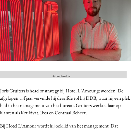
Menu
Home
9 sept: GenAI-training
12 nov: MarketingLive!
Adverteren
Events
Advertentie
Opleidingen
Vacatures
Joris Gruiters is head of strategy bij Hotel L
’
Amour geworden. De
Academy
afgelopen vijf jaar vervulde hij dezelfde rol bij DDB, waar hij een plek
had in het management van het bureau. Gruiters werkte daar op
Partners
klanten als Kruidvat, Ikea en Centraal Beheer.
Topics
Bij Hotel L
’
Amour wordt hij ook lid van het management. Dat
Artificial Intelligence