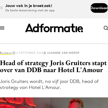
Jouw vak in je broekzak!
Download
De beste leeservaring met de app
Abonneer nu
Abonneer nu
Bureaus
4 SEPTEMBER 2024
SUSANNE VAN NIEROP
Log in
Head of strategy Joris Gruiters stapt
over van DDB naar Hotel L'Amour
Download de app
Volg het laatste nieuws via de Adformatie
Joris Gruiters wordt, na vijf jaar DDB, head of
strategy van Hotel L'Amour.
Nieuws app