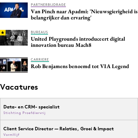
PARTNERBIJDRAGE
Media
Van Pinch naar Apadmi: 'Nieuwsgierigheid is
Merkstrategie
belangrijker dan ervaring'
PR
BUREAUS
Programmatic
United Playgrounds introduceert digital
Purpose Marketing
innovation bureau Mach8
Reputatie & crisis
CARRIERE
Rob Benjamens benoemd tot VIA Legend
Vacatures
Data- en CRM- specialist
Stichting Proefdiervrij
Client Service Director — Relaties, Groei & Impact
VormVijf