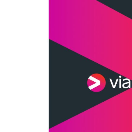
Carriere
Effectiviteit
Contentmarketing
Gedragsverand
Craft
Influencer mar
Customer Experience
Interne commu
Data & Insights
Martech