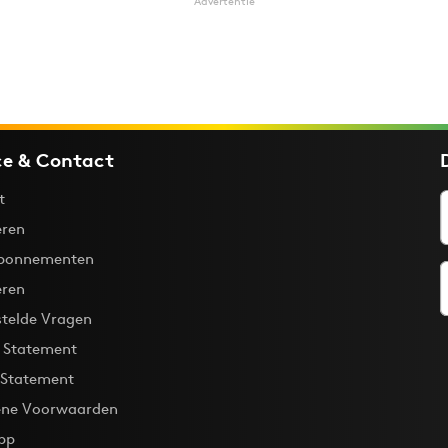
Advertentie
ce & Contact
t
ren
bonnementen
eren
stelde Vragen
y Statement
 Statement
ne Voorwaarden
pp