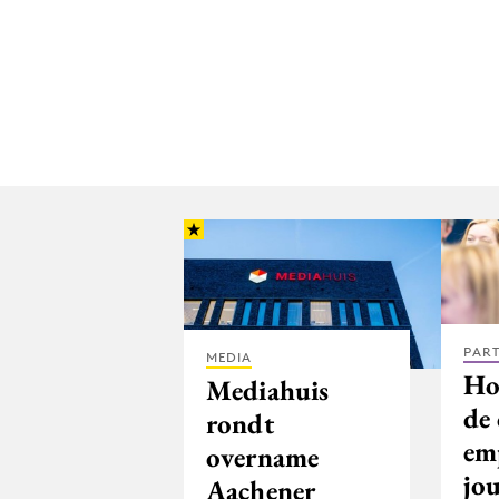
PAR
MEDIA
Hoe
Mediahuis
de
rondt
em
overname
jo
Aachener