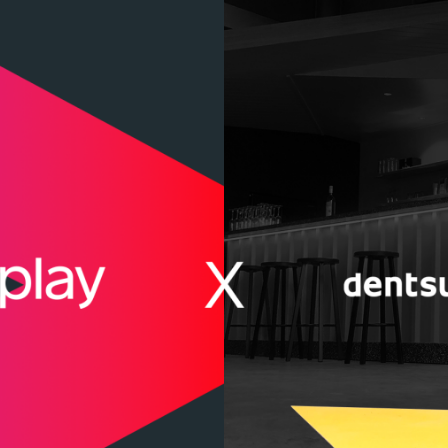
Programmatic
ering
Purpose Marketing
keting
Reputatie & crisis
nicatie