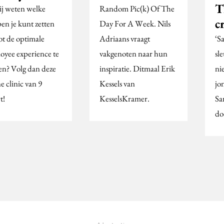
T
jij weten welke
Random Pic(k) Of The
c
pen je kunt zetten
Day For A Week. Nils
ot de optimale
Adriaans vraagt
‘S
oyee experience te
vakgenoten naar hun
sl
n? Volg dan deze
inspiratie. Ditmaal Erik
ni
e clinic van 9
Kessels van
jo
t!
KesselsKramer.
Sa
do