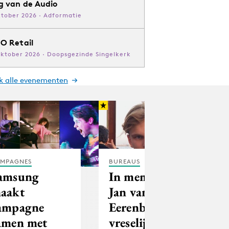
g van de Audio
ktober 2026 · Adformatie
O Retail
oktober 2026 · Doopsgezinde Singelkerk
jk alle evenementen
MPAGNES
BUREAUS
amsung
In memoriam
aakt
Jan van den
ampagne
Eerenbeemt:
amen met
vreselijk