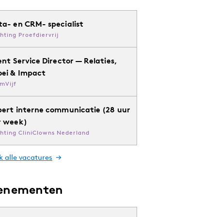
ta- en CRM- specialist
chting Proefdiervrij
ent Service Director — Relaties,
oei & Impact
mVijf
pert interne communicatie (28 uur
r week)
chting CliniClowns Nederland
k alle vacatures
enementen