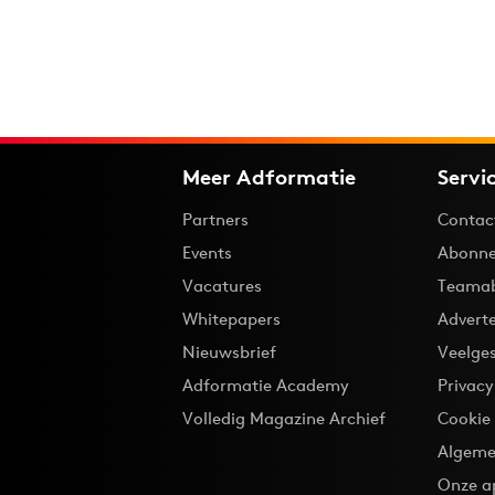
Meer Adformatie
Servi
Partners
Contac
Events
Abonne
Vacatures
Teama
Whitepapers
Advert
Nieuwsbrief
Veelge
Adformatie Academy
Privac
Volledig Magazine Archief
Cookie
Algeme
Onze a