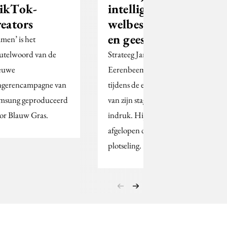
ikTok-
intelligent,
reators
welbespraakt
en geestig
amen’ is het
eutelwoord van de
Strateeg Jan van den
euwe
Eerenbeemt maakte
ngerencampagne van
tijdens de eerste weken
msung geproduceerd
van zijn stage al diepe
or Blauw Gras.
indruk. Hij overleed
afgelopen december
plotseling.