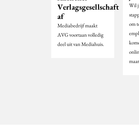
Verlagsgesellschaft
Wil 
af
stap
om t
Mediabedrijf maakt
empl
AVG voortaan volledig
kome
deel uit van Mediahuis.
onlin
maar