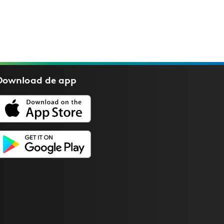
Download de
app