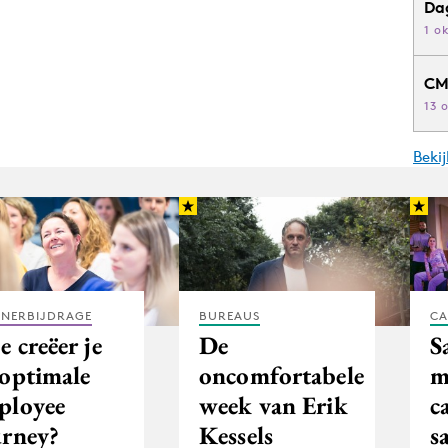
Da
1 o
CM
13 
Beki
TNERBIJDRAGE
BUREAUS
CA
 creëer je
De
S
 optimale
oncomfortabele
m
ployee
week van Erik
c
urney?
Kessels
s