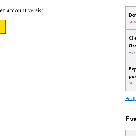
een account vereist.
Da
Sti
Cli
Gr
Vor
Ex
pe
Sti
Bekij
Ev