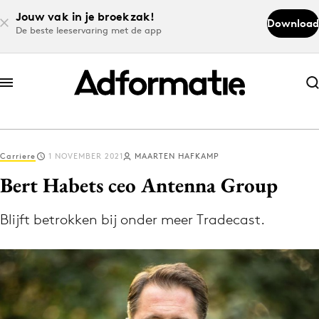
Jouw vak in je broekzak!
Download
De beste leeservaring met de app
Abonneer nu
Abonneer nu
Carriere
1 NOVEMBER 2021
MAARTEN HAFKAMP
Log in
Bert Habets ceo Antenna Group
Blijft betrokken bij onder meer Tradecast.
Download de app
Volg het laatste nieuws via de Adformatie
Nieuws app