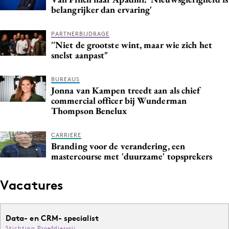
belangrijker dan ervaring'
Media
Merkstrategie
PARTNERBIJDRAGE
PR
''Niet de grootste wint, maar wie zich het
snelst aanpast"
Programmatic
Purpose Marketing
BUREAUS
Reputatie & crisis
Jonna van Kampen treedt aan als chief
commercial officer bij Wunderman
Thompson Benelux
CARRIERE
Branding voor de verandering, een
mastercourse met 'duurzame' topsprekers
Vacatures
Data- en CRM- specialist
Stichting Proefdiervrij