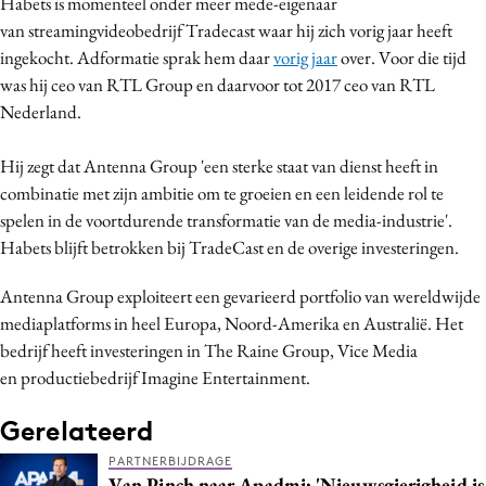
Habets is momenteel onder meer mede-eigenaar
Bureaus
van streamingvideobedrijf Tradecast waar hij zich vorig jaar heeft
Campagnes
ingekocht. Adformatie sprak hem daar
vorig jaar
over. Voor die tijd
was hij ceo van RTL Group en daarvoor tot 2017 ceo van RTL
Carriere
Nederland.
Contentmarketing
Craft
Hij zegt dat Antenna Group 'een sterke staat van dienst heeft in
Customer Experience
combinatie met zijn ambitie om te groeien en een leidende rol te
Data & Insights
spelen in de voortdurende transformatie van de media-industrie'.
Habets blijft betrokken bij TradeCast en de overige investeringen.
Design
Digital transformation
Antenna Group exploiteert een gevarieerd portfolio van wereldwijde
Diversiteit
mediaplatforms in heel Europa, Noord-Amerika en Australië. Het
Effectiviteit
bedrijf heeft investeringen in The Raine Group, Vice Media
en productiebedrijf Imagine Entertainment.
Gedragsverandering
Influencer marketing
Gerelateerd
Interne communicatie
PARTNERBIJDRAGE
Martech
Van Pinch naar Apadmi: 'Nieuwsgierigheid is