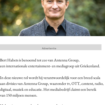
Menu
Home
9 sept: GenAI-training
12 nov: MarketingLive!
Advertentie
Adverteren
Events
Bert Habets is benoemd tot ceo van Antenna Group,
Opleidingen
een internationale entertainment- en mediagroep uit Griekenland.
Vacatures
Academy
In deze nieuwe rol wordt hij verantwoordelijk voor een breed scala
aan divisies van Antenna Group, waaronder tv, OTT, content, radio,
Partners
digitaal, muziek en educatie. Het mediabedrijf claimt een bereik
Topics
van 150 miljoen mensen.
Artificial Intelligence