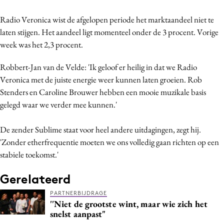
Media
Radio Veronica wist de afgelopen periode het marktaandeel niet te
Merkstrategie
laten stijgen. Het aandeel ligt momenteel onder de 3 procent. Vorige
PR
week was het 2,3 procent.
Programmatic
Robbert-Jan van de Velde: 'Ik geloof er heilig in dat we Radio
Purpose Marketing
Veronica met de juiste energie weer kunnen laten groeien. Rob
Reputatie & crisis
Stenders en Caroline Brouwer hebben een mooie muzikale basis
gelegd waar we verder mee kunnen.'
De zender Sublime staat voor heel andere uitdagingen, zegt hij.
'Zonder etherfrequentie moeten we ons volledig gaan richten op een
stabiele toekomst.'
Gerelateerd
PARTNERBIJDRAGE
''Niet de grootste wint, maar wie zich het
snelst aanpast"