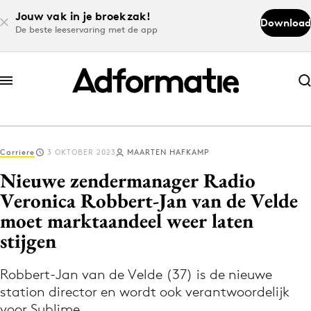
Jouw vak in je broekzak!
Download
De beste leeservaring met de app
Abonneer nu
Abonneer nu
Carriere
3 OKTOBER 2023
MAARTEN HAFKAMP
Log in
Nieuwe zendermanager Radio
Veronica Robbert-Jan van de Velde
moet marktaandeel weer laten
Download de app
Volg het laatste nieuws via de Adformatie
stijgen
Nieuws app
Robbert-Jan van de Velde (37) is de nieuwe
station director en wordt ook verantwoordelijk
voor Sublime.