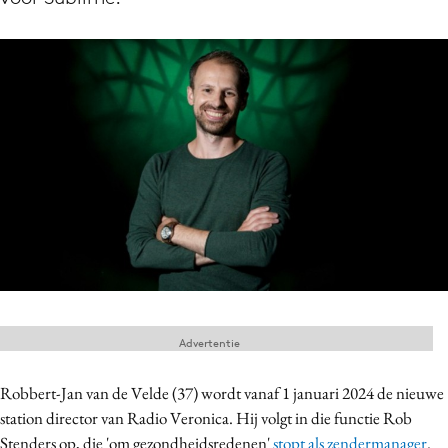
Menu
Home
9 sept: GenAI-training
12 nov: MarketingLive!
Adverteren
Events
Opleidingen
Vacatures
Academy
Advertentie
Partners
Robbert-Jan van de Velde (37) wordt vanaf 1 januari 2024 de nieuwe
Topics
station director van Radio Veronica. Hij volgt in die functie Rob
Artificial Intelligence
Stenders op, die 'om gezondheidsredenen'
stopt als zendermanager
.