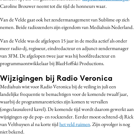
Caroline Brouwer neemt tot die tijd de honneurs waar.
Bureaus
Campagnes
Van de Velde gaat ook het zendermanagement van Sublime op zich
Carriere
nemen. Beide radiozenders zijn eigendom van Mediahuis Nederland.
Contentmarketing
Van de Velde was de afgelopen 15 jaar in de media actief als onder
Craft
meer radio-dj, regisseur, eindredacteur en adjunct-zendermanager
Customer Experience
van 3FM. De afgelopen twee jaar was hij hoofdredacteur en
Data & Insights
programmaontwikkelaar bij BlazHoffski Productions.
Design
Wijzigingen bij Radio Veronica
Digital transformation
Mediahuis wist voor Radio Veronica bij de veiling in juli een
Diversiteit
landelijke frequentie te bemachtigen voor de komende twaalf jaar,
Effectiviteit
waarbij de programmarestricties zijn komen te vervallen
Gedragsverandering
(ongeclausuleerd kavel). De komende tijd wordt daarom gewerkt aan
Influencer marketing
wijzigingen op de pop- en rockzender. Eerder moest ochtend-dj Rick
Interne communicatie
van Velthuysen al na korte tijd
het veld ruimen
. Zijn opvolger is nog
niet bekend.
Martech