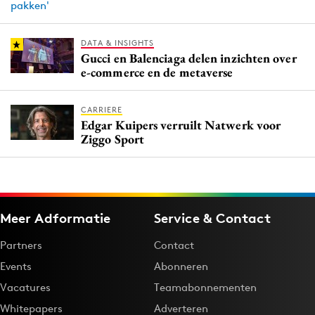
DATA & INSIGHTS
Gucci en Balenciaga delen inzichten over
e-commerce en de metaverse
CARRIERE
Edgar Kuipers verruilt Natwerk voor
Ziggo Sport
Meer Adformatie
Service & Contact
Partners
Contact
Events
Abonneren
Vacatures
Teamabonnementen
Whitepapers
Adverteren