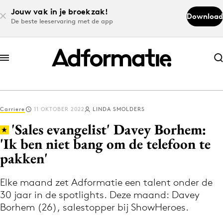
Jouw vak in je broekzak!
Download
De beste leeservaring met de app
Abonneer nu
Abonneer nu
Carriere
11 OKTOBER 2022
LINDA SMOLDERS
Log in
'Sales evangelist' Davey Borhem:
'Ik ben niet bang om de telefoon te
pakken'
Download de app
Volg het laatste nieuws via de Adformatie
Elke maand zet Adformatie een talent onder de
Nieuws app
30 jaar in de spotlights. Deze maand: Davey
Borhem (26), salestopper bij ShowHeroes.