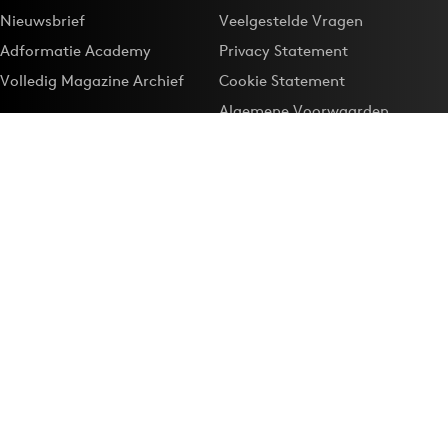
Nieuwsbrief
Veelgestelde Vragen
Adformatie Academy
Privacy Statement
Volledig Magazine Archief
Cookie Statement
Algemene Voorwaarden
Onze app
Maak Adformatie.nl je
Google-favoriet
Privacyinstellingen
Download de
Adformatie Nieuws App