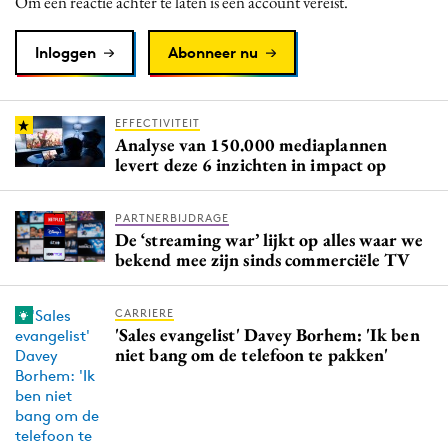
Om een reactie achter te laten is een account vereist.
Media
Merkstrategie
Inloggen
Abonneer nu
PR
Programmatic
EFFECTIVITEIT
Purpose Marketing
Analyse van 150.000 mediaplannen
levert deze 6 inzichten in impact op
Reputatie & crisis
PARTNERBIJDRAGE
De ‘streaming war’ lijkt op alles waar we
bekend mee zijn sinds commerciële TV
CARRIERE
'Sales evangelist' Davey Borhem: 'Ik ben
niet bang om de telefoon te pakken'