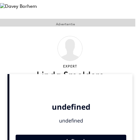
Menu
Advertentie
Home
9 sept: GenAI-training
12 nov: MarketingLive!
Adverteren
EXPERT
Linda Smolders
Events
Opleidingen
Vacatures
Academy
Partners
Topics
Artificial Intelligence