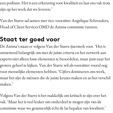
een podium. Het is een erkenning voor kwaliteit en laat ons vak trots
Bureaus
zijn op het werk dat we leveren.’
Campagnes
Carriere
Van der Starre zal samen met vice-voorzitter Angelique Schreuders,
Head of Client Services OMD de Amma-commissie runnen.
Contentmarketing
Craft
Staat ter goed voor
Customer Experience
De Amma’s staan er volgens Van der Starre ijzersterk voor. ‘Het is
Data & Insights
ontzettend belangrijk om met de juiste criteria en het netwerk aan
Design
experts niet alleen losse elementen te beoordelen, maar juist naar het
grotere geheel te kijken. Van der Starre wil als voorzitter vooral oog
Digital transformation
voor menselijke elementen hebben. ‘Cijfers domineren ons werk,
Diversiteit
maar het zijn de ménsen die de juiste keuzes maken en zo het verschil
Effectiviteit
maken.’
Gedragsverandering
Volgens Van der Starre is het makkelijk om kritisch te zijn over het
Influencer marketing
vak. ‘Maar het is veel leuker om onderdeel te mogen zijn van de
Interne communicatie
commissie waar we gezamenlijk écht de lat bepalen van kwaliteit.’
Martech