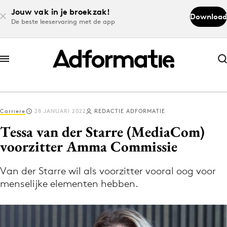
Jouw vak in je broekzak!
Download
De beste leeservaring met de app
Abonneer nu
Abonneer nu
Carriere
28 JANUARI 2022
REDACTIE ADFORMATIE
Log in
Tessa van der Starre (MediaCom)
voorzitter Amma Commissie
Download de app
Volg het laatste nieuws via de Adformatie
Van der Starre wil als voorzitter vooral oog voor
menselijke elementen hebben.
Nieuws app