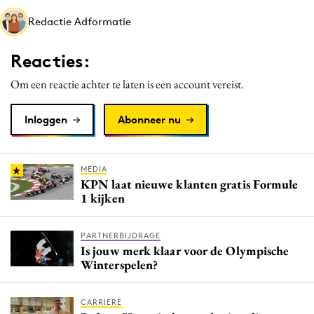
Redactie Adformatie
Reacties:
Om een reactie achter te laten is een account vereist.
Inloggen
Abonneer nu
MEDIA
KPN laat nieuwe klanten gratis Formule
1 kijken
PARTNERBIJDRAGE
Is jouw merk klaar voor de Olympische
Winterspelen?
CARRIERE