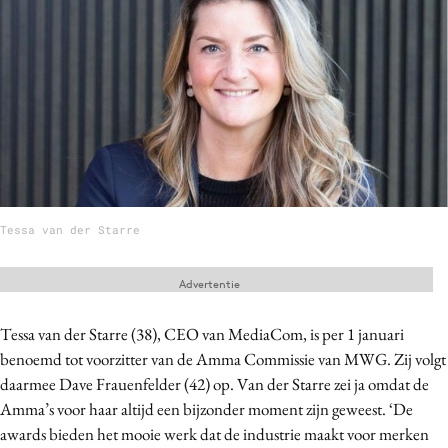
Menu
Home
9 sept: GenAI-training
12 nov: MarketingLive!
Adverteren
Tessa van der Starre
Events
Opleidingen
Advertentie
Vacatures
Academy
Tessa van der Starre (38), CEO van MediaCom, is per 1 januari
benoemd tot voorzitter van de Amma Commissie van MWG. Zij volgt
Partners
daarmee Dave Frauenfelder (42) op. Van der Starre zei ja omdat de
Topics
Amma’s voor haar altijd een bijzonder moment zijn geweest. ‘De
awards bieden het mooie werk dat de industrie maakt voor merken
Artificial Intelligence