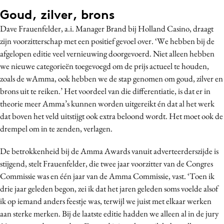
Media
Goud, zilver, brons
Merkstrategie
Dave Frauenfelder, a.i. Manager Brand bij Holland Casino, draagt
zijn voorzitterschap met een positief gevoel over. ‘We hebben bij de
PR
afgelopen editie veel vernieuwing doorgevoerd. Niet alleen hebben
Programmatic
we nieuwe categorieën toegevoegd om de prijs actueel te houden,
Purpose Marketing
zoals de wAmma, ook hebben we de stap genomen om goud, zilver en
Reputatie & crisis
brons uit te reiken.’ Het voordeel van die differentiatie, is dat er in
theorie meer Amma’s kunnen worden uitgereikt én dat al het werk
dat boven het veld uitstijgt ook extra beloond wordt. Het moet ook de
drempel om in te zenden, verlagen.
De betrokkenheid bij de Amma Awards vanuit adverteerderszijde is
stijgend, stelt Frauenfelder, die twee jaar voorzitter van de Congres
Commissie was en één jaar van de Amma Commissie, vast. ‘Toen ik
drie jaar geleden begon, zei ik dat het jaren geleden soms voelde alsof
ik op iemand anders feestje was, terwijl we juist met elkaar werken
aan sterke merken. Bij de laatste editie hadden we alleen al in de jury