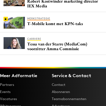
Robert Kostwinder marketing director
IEX Media
MERKSTRATEGIE
T-Mobile komt met KPN-taks
CARRIERE
Tessa van der Starre (MediaCom)
voorzitter Amma Commissie
Meer Adformatie
Service & Contact
Partners
Contact
Events
Abonneren
Vacatures
Teamabonnementen
Whitepapers
Adverteren