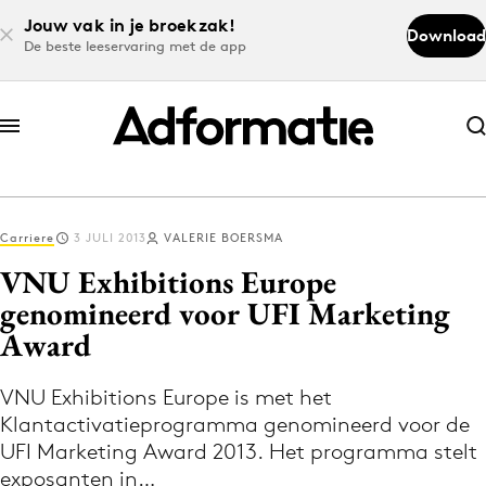
Jouw vak in je broekzak!
Download
De beste leeservaring met de app
Abonneer nu
Abonneer nu
Carriere
3 JULI 2013
VALERIE BOERSMA
Log in
VNU Exhibitions Europe
genomineerd voor UFI Marketing
Award
Download de app
Volg het laatste nieuws via de Adformatie
VNU Exhibitions Europe is met het
Nieuws app
Klantactivatieprogramma genomineerd voor de
UFI Marketing Award 2013. Het programma stelt
exposanten in…