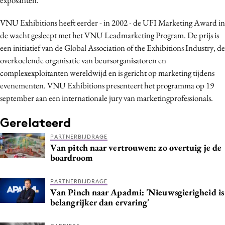
Media
VNU Exhibitions heeft eerder - in 2002 - de UFI Marketing Award in
Merkstrategie
de wacht gesleept met het VNU Leadmarketing Program. De prijs is
PR
een initiatief van de Global Association of the Exhibitions Industry, de
Programmatic
overkoelende organisatie van beursorganisatoren en
Purpose Marketing
complexexploitanten wereldwijd en is gericht op marketing tijdens
evenementen. VNU Exhibitions presenteert het programma op 19
Reputatie & crisis
september aan een internationale jury van marketingprofessionals.
Gerelateerd
PARTNERBIJDRAGE
Van pitch naar vertrouwen: zo overtuig je de
boardroom
PARTNERBIJDRAGE
Van Pinch naar Apadmi: 'Nieuwsgierigheid is
belangrijker dan ervaring'