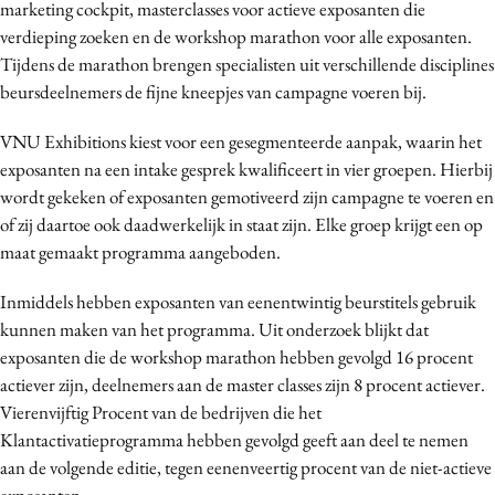
marketing cockpit, masterclasses voor actieve exposanten die
Bureaus
verdieping zoeken en de workshop marathon voor alle exposanten.
Campagnes
Tijdens de marathon brengen specialisten uit verschillende disciplines
Carriere
beursdeelnemers de fijne kneepjes van campagne voeren bij.
Contentmarketing
VNU Exhibitions kiest voor een gesegmenteerde aanpak, waarin het
Craft
exposanten na een intake gesprek kwalificeert in vier groepen. Hierbij
Customer Experience
wordt gekeken of exposanten gemotiveerd zijn campagne te voeren en
Data & Insights
of zij daartoe ook daadwerkelijk in staat zijn. Elke groep krijgt een op
maat gemaakt programma aangeboden.
Design
Digital transformation
Inmiddels hebben exposanten van eenentwintig beurstitels gebruik
Diversiteit
kunnen maken van het programma. Uit onderzoek blijkt dat
Effectiviteit
exposanten die de workshop marathon hebben gevolgd 16 procent
actiever zijn, deelnemers aan de master classes zijn 8 procent actiever.
Gedragsverandering
Vierenvijftig Procent van de bedrijven die het
Influencer marketing
Klantactivatieprogramma hebben gevolgd geeft aan deel te nemen
Interne communicatie
aan de volgende editie, tegen eenenveertig procent van de niet-actieve
Martech
exposanten.