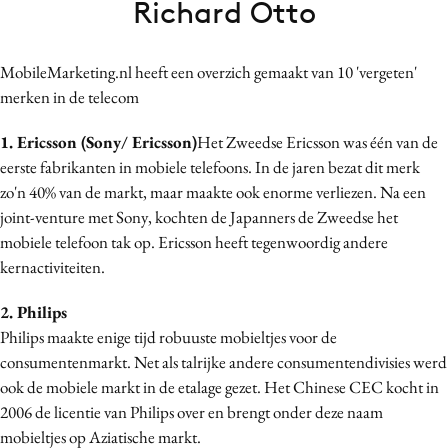
Richard Otto
Bureaus
Campagnes
MobileMarketing.nl heeft een overzich gemaakt van 10 'vergeten'
Carriere
merken in de telecom
Contentmarketing
Craft
1. Ericsson (Sony/ Ericsson)
Het Zweedse Ericsson was één van de
eerste fabrikanten in mobiele telefoons. In de jaren bezat dit merk
Customer Experience
zo'n 40% van de markt, maar maakte ook enorme verliezen. Na een
Data & Insights
joint-venture met Sony, kochten de Japanners de Zweedse het
Design
mobiele telefoon tak op. Ericsson heeft tegenwoordig andere
Digital transformation
kernactiviteiten.
Diversiteit
2. Philips
Effectiviteit
Philips maakte enige tijd robuuste mobieltjes voor de
Gedragsverandering
consumentenmarkt. Net als talrijke andere consumentendivisies werd
Influencer marketing
ook de mobiele markt in de etalage gezet. Het Chinese CEC kocht in
Interne communicatie
2006 de licentie van Philips over en brengt onder deze naam
mobieltjes op Aziatische markt.
Martech