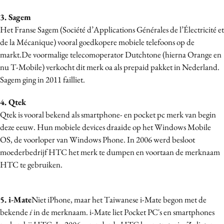
Media
3. Sagem
Merkstrategie
Het Franse Sagem (Société d’Applications Générales de l’Électricité et
PR
de la Mécanique) vooral goedkopere mobiele telefoons op de
markt.De voormalige telecomoperator Dutchtone (hierna Orange en
Programmatic
nu T-Mobile) verkocht dit merk oa als prepaid pakket in Nederland.
Purpose Marketing
Sagem ging in 2011 failliet.
Reputatie & crisis
4. Qtek
Qtek is vooral bekend als smartphone- en pocket pc merk van begin
deze eeuw. Hun mobiele devices draaide op het Windows Mobile
OS, de voorloper van Windows Phone. In 2006 werd besloot
moederbedrijf HTC het merk te dumpen en voortaan de merknaam
HTC te gebruiken.
5. i-Mate
Niet iPhone, maar het Taiwanese i-Mate begon met de
bekende
i
in de merknaam. i-Mate liet Pocket PC's en smartphones