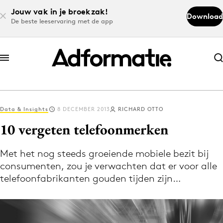
Jouw vak in je broekzak!
Download
De beste leeservaring met de app
Abonneer nu
Abonneer nu
Data & Insights
8 DECEMBER 2013
RICHARD OTTO
Log in
10 vergeten telefoonmerken
Met het nog steeds groeiende mobiele bezit bij
Download de app
consumenten, zou je verwachten dat er voor alle
Volg het laatste nieuws via de Adformatie
telefoonfabrikanten gouden tijden zijn…
Nieuws app