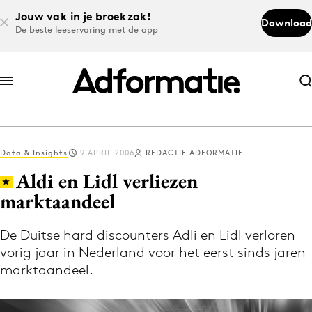
Jouw vak in je broekzak!
Download
De beste leeservaring met de app
Abonneer nu
Abonneer nu
Data & Insights
9 APRIL 2006
REDACTIE ADFORMATIE
Log in
Aldi en Lidl verliezen
marktaandeel
Download de app
Volg het laatste nieuws via de Adformatie
De Duitse hard discounters Adli en Lidl verloren
vorig jaar in Nederland voor het eerst sinds jaren
Nieuws app
marktaandeel.