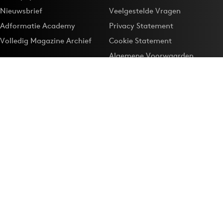
Nieuwsbrief
Veelgestelde Vragen
Adformatie Academy
Privacy Statement
Volledig Magazine Archief
Cookie Statement
Algemene Voorwaarden
Onze app
Maak Adformatie.nl je
Google-favoriet
Privacyinstellingen
Download de
Adformatie Nieuws App