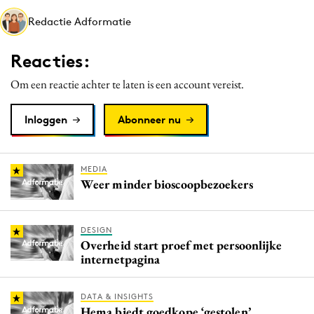
Media
Redactie Adformatie
Merkstrategie
Reacties:
PR
Programmatic
Om een reactie achter te laten is een account vereist.
Purpose Marketing
Inloggen
Abonneer nu
Reputatie & crisis
MEDIA
Weer minder bioscoopbezoekers
DESIGN
Overheid start proef met persoonlijke
internetpagina
DATA & INSIGHTS
Hema biedt goedkope ‘gestolen’