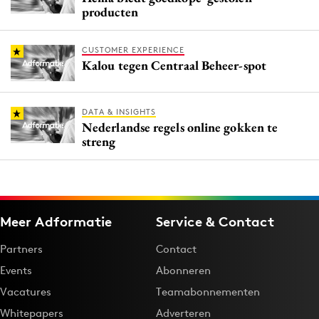
producten
CUSTOMER EXPERIENCE
Kalou tegen Centraal Beheer-spot
DATA & INSIGHTS
Nederlandse regels online gokken te
streng
Meer Adformatie
Service & Contact
Partners
Contact
Events
Abonneren
Vacatures
Teamabonnementen
Whitepapers
Adverteren