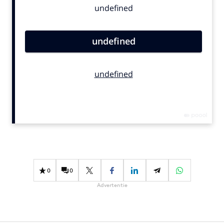
Bureaus
Campagnes
Carriere
Contentmarketing
Craft
Customer Experience
Data & Insights
Design
Digital transformation
Diversiteit
Effectiviteit
0
0
Gedragsverandering
Advertentie
Influencer marketing
Interne communicatie
Martech