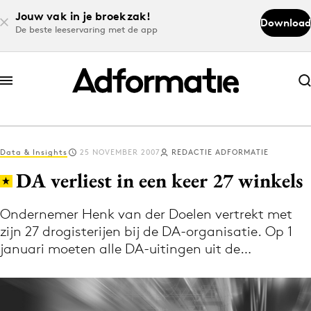
Jouw vak in je broekzak!
Download
De beste leeservaring met de app
Abonneer nu
Abonneer nu
Data & Insights
25 NOVEMBER 2007
REDACTIE ADFORMATIE
Log in
DA verliest in een keer 27 winkels
Ondernemer Henk van der Doelen vertrekt met
Download de app
zijn 27 drogisterijen bij de DA-organisatie. Op 1
Volg het laatste nieuws via de Adformatie
januari moeten alle DA-uitingen uit de…
Nieuws app