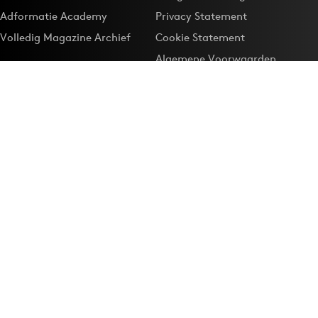
Adformatie Academy
Privacy Statement
Volledig Magazine Archief
Cookie Statement
Algemene Voorwaarden
Onze app
Maak Adformatie.nl je
Google-favoriet
Privacyinstellingen
Download de
Adformatie Nieuws App