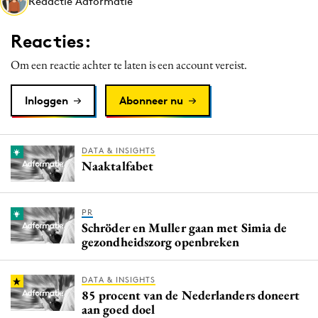
Redactie Adformatie
Media
Merkstrategie
Reacties:
PR
Om een reactie achter te laten is een account vereist.
Programmatic
Purpose Marketing
Inloggen
Abonneer nu
Reputatie & crisis
DATA & INSIGHTS
Naaktalfabet
PR
Schröder en Muller gaan met Simia de
gezondheidszorg openbreken
DATA & INSIGHTS
85 procent van de Nederlanders doneert
aan goed doel