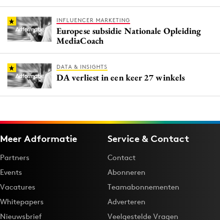
INFLUENCER MARKETING
Europese subsidie Nationale Opleiding
MediaCoach
DATA & INSIGHTS
DA verliest in een keer 27 winkels
Meer Adformatie
Service & Contact
Partners
Contact
Events
Abonneren
Vacatures
Teamabonnementen
Whitepapers
Adverteren
Nieuwsbrief
Veelgestelde Vragen