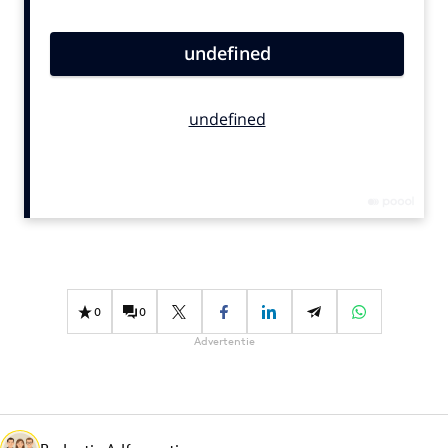
Bureaus
Campagnes
Carriere
Contentmarketing
Craft
Customer Experience
Data & Insights
Design
Digital transformation
Diversiteit
0
0
Effectiviteit
Advertentie
Gedragsverandering
Influencer marketing
Interne communicatie
Martech