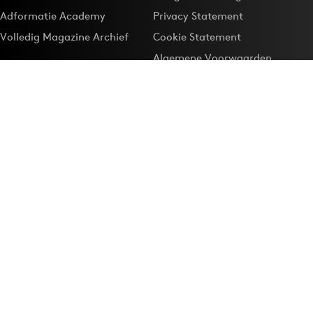
Adformatie Academy
Privacy Statement
Volledig Magazine Archief
Cookie Statement
Algemene Voorwaarden
Onze app
Maak Adformatie.nl je
Google-favoriet
Privacyinstellingen
Download de
Adformatie Nieuws App