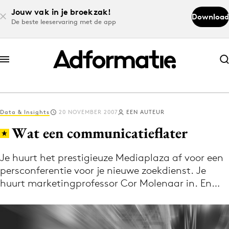
Jouw vak in je broekzak!
Download
De beste leeservaring met de app
Abonneer nu
Abonneer nu
Data & Insights
20 NOVEMBER 2007
EEN AUTEUR
Log in
Wat een communicatieflater
Je huurt het prestigieuze Mediaplaza af voor een
Download de app
persconferentie voor je nieuwe zoekdienst. Je
Volg het laatste nieuws via de Adformatie
huurt marketingprofessor Cor Molenaar in. En…
Nieuws app