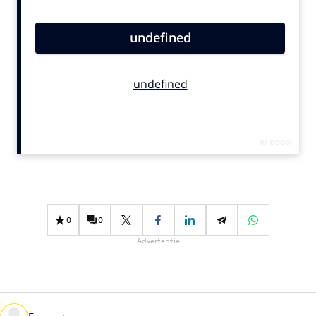
Bureaus
Campagnes
Carriere
Contentmarketing
Craft
Customer Experience
Data & Insights
Design
Digital transformation
Diversiteit
0
0
Effectiviteit
Advertentie
Gedragsverandering
Influencer marketing
Interne communicatie
Martech