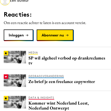
Een auteur
Media
Merkstrategie
Reacties:
PR
Om een reactie achter te laten is een account vereist.
Programmatic
Purpose Marketing
Inloggen
Abonneer nu
Reputatie & crisis
MEDIA
SP wil algeheel verbod op drankreclames
tv
GEDRAGSVERANDERING
Zo brief je een freelance copywriter
DATA & INSIGHTS
Kommer wint Nederland Leest,
Nederland Ontwerpt