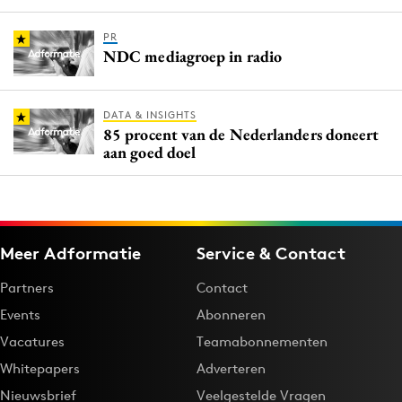
PR
NDC mediagroep in radio
DATA & INSIGHTS
85 procent van de Nederlanders doneert
aan goed doel
Meer Adformatie
Service & Contact
Partners
Contact
Events
Abonneren
Vacatures
Teamabonnementen
Whitepapers
Adverteren
Nieuwsbrief
Veelgestelde Vragen