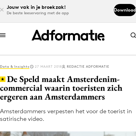
Jouw vak in je broekzak!
Download
De beste leeservaring met de app
Abonneer nu
Abonneer nu
Data & Insights
27 MAART 2018
REDACTIE ADFORMATIE
Log in
De Speld maakt Amsterdenim-
commercial waarin toeristen zich
ergeren aan Amsterdammers
Download de app
Volg het laatste nieuws via de Adformatie
Amsterdammers verpesten het voor de toerist in
Nieuws app
satirische video.