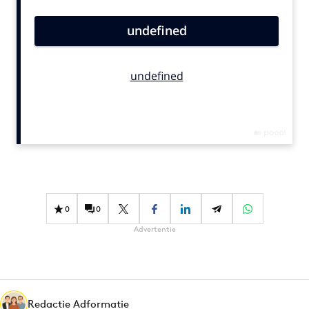
Bureaus
Campagnes
Carriere
Contentmarketing
Craft
Customer Experience
Data & Insights
Design
Digital transformation
Diversiteit
0
0
Effectiviteit
Advertentie
Gedragsverandering
Influencer marketing
Interne communicatie
Martech
Redactie Adformatie