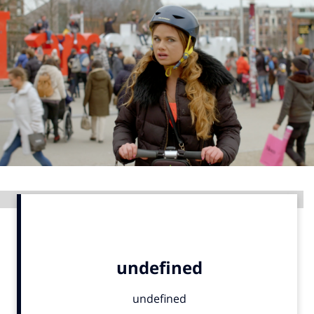
Menu
Home
9 sept: GenAI-training
12 nov: MarketingLive!
Adverteren
Events
Opleidingen
Advertentie
Vacatures
Academy
Partners
Topics
Artificial Intelligence