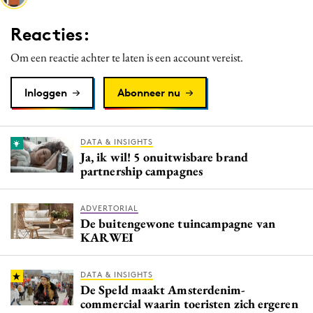
Media
Reacties:
Merkstrategie
Om een reactie achter te laten is een account vereist.
PR
Programmatic
Inloggen
Abonneer nu
Purpose Marketing
Reputatie & crisis
DATA & INSIGHTS
Ja, ik wil! 5 onuitwisbare brand
partnership campagnes
ADVERTORIAL
De buitengewone tuincampagne van
KARWEI
DATA & INSIGHTS
De Speld maakt Amsterdenim-
commercial waarin toeristen zich ergeren