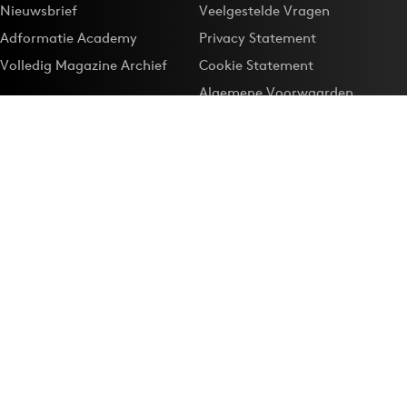
Nieuwsbrief
Veelgestelde Vragen
Adformatie Academy
Privacy Statement
Volledig Magazine Archief
Cookie Statement
Algemene Voorwaarden
Onze app
Maak Adformatie.nl je
Google-favoriet
Privacyinstellingen
Download de
Adformatie Nieuws App