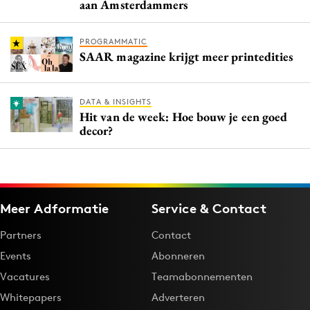
aan Amsterdammers
PROGRAMMATIC
SAAR magazine krijgt meer printedities
DATA & INSIGHTS
Hit van de week: Hoe bouw je een goed
decor?
Meer Adformatie
Service & Contact
Partners
Contact
Events
Abonneren
Vacatures
Teamabonnementen
Whitepapers
Adverteren