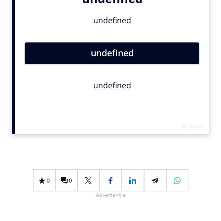
Bureaus
Campagnes
Carriere
Contentmarketing
Craft
Customer Experience
Data & Insights
Design
Digital transformation
Diversiteit
Effectiviteit
Gedragsverandering
0
0
Influencer marketing
Advertentie
Interne communicatie
Martech