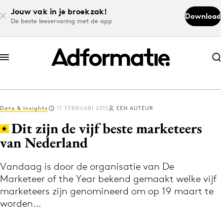
Jouw vak in je broekzak!
Download
De beste leeservaring met de app
Abonneer nu
Abonneer nu
Data & Insights
17 FEBRUARI 2015
EEN AUTEUR
Log in
Dit zijn de vijf beste marketeers
van Nederland
Download de app
Volg het laatste nieuws via de Adformatie
Vandaag is door de organisatie van De
Marketeer of the Year bekend gemaakt welke vijf
Nieuws app
marketeers zijn genomineerd om op 19 maart te
worden…