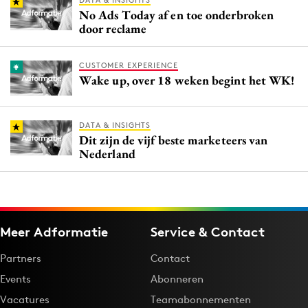
DATA & INSIGHTS
No Ads Today af en toe onderbroken
door reclame
CUSTOMER EXPERIENCE
Wake up, over 18 weken begint het WK!
DATA & INSIGHTS
Dit zijn de vijf beste marketeers van
Nederland
Meer Adformatie
Service & Contact
Partners
Contact
Events
Abonneren
Vacatures
Teamabonnementen