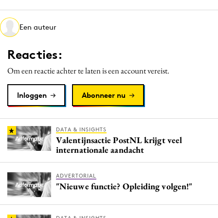
Media
Merkstrategie
Een auteur
PR
Reacties:
Programmatic
Purpose Marketing
Om een reactie achter te laten is een account vereist.
Reputatie & crisis
Inloggen
Abonneer nu
DATA & INSIGHTS
Valentijnsactie PostNL krijgt veel
internationale aandacht
ADVERTORIAL
"Nieuwe functie? Opleiding volgen!"