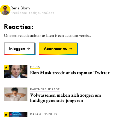
Media
Rens Blom
Freelance techjournalist
Merkstrategie
PR
Reacties:
Programmatic
Om een reactie achter te laten is een account vereist.
Purpose Marketing
Reputatie & crisis
Inloggen
Abonneer nu
MEDIA
Elon Musk treedt af als topman Twitter
PARTNERBIJDRAGE
Volwassenen maken zich zorgen om
huidige generatie jongeren
DATA & INSIGHTS