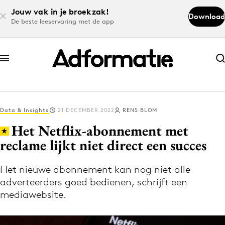
Jouw vak in je broekzak!
Download
De beste leeservaring met de app
Abonneer nu
Abonneer nu
Data & Insights
21 DECEMBER 2022
RENS BLOM
Log in
Het Netflix-abonnement met
reclame lijkt niet direct een succes
Download de app
Volg het laatste nieuws via de Adformatie
Het nieuwe abonnement kan nog niet alle
adverteerders goed bedienen, schrijft een
Nieuws app
mediawebsite.