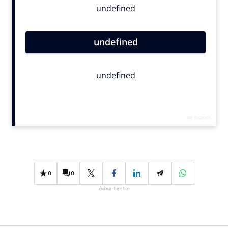
Bureaus
Campagnes
Carriere
Contentmarketing
Craft
Customer Experience
Data & Insights
Design
Digital transformation
Diversiteit
Effectiviteit
0
0
Gedragsverandering
Advertentie
Influencer marketing
Interne communicatie
Martech