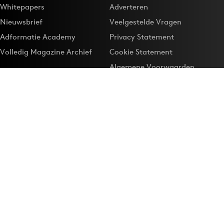
Whitepapers
Adverteren
Nieuwsbrief
Veelgestelde Vragen
Adformatie Academy
Privacy Statement
Volledig Magazine Archief
Cookie Statement
Algemene Voorwaarden
Onze app
Maak Adformatie.nl je
Google-favoriet
Privacyinstellingen
Download de
Adformatie Nieuws App