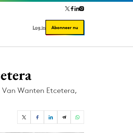
Log in
Log in
Abonneer nu
Abonneer nu
etera
j Van Wanten Etcetera,