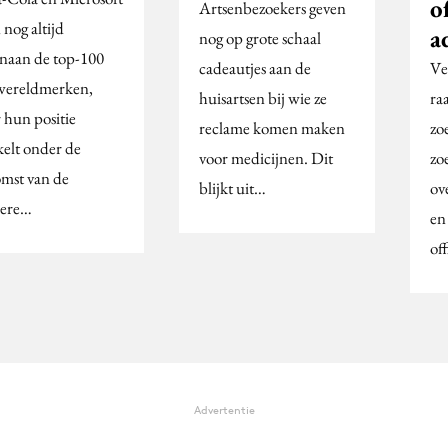
o
Artsenbezoekers geven
 nog altijd
a
nog op grote schaal
naan de top-100
cadeautjes aan de
Ve
wereldmerken,
huisartsen bij wie ze
ra
 hun positie
reclame komen maken
zo
elt onder de
voor medicijnen. Dit
zo
mst van de
blijkt uit…
ov
nere…
en
of
Advertentie