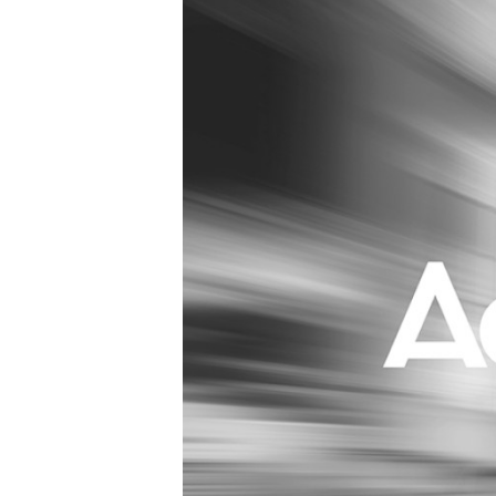
Carriere
Effectiviteit
Contentmarketing
Gedragsverand
Craft
Influencer mar
Customer Experience
Interne commu
Data & Insights
Martech