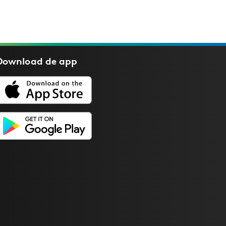
Download de
app