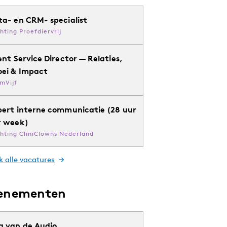
ta- en CRM- specialist
chting Proefdiervrij
ent Service Director — Relaties,
oei & Impact
mVijf
pert interne communicatie (28 uur
r week)
chting CliniClowns Nederland
k alle vacatures
enementen
g van de Audio