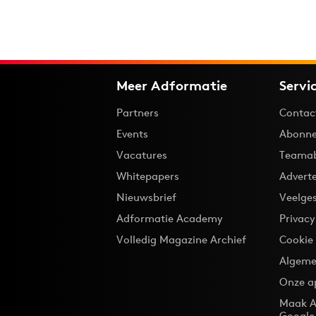
Meer Adformatie
Servi
Partners
Contac
Events
Abonne
Vacatures
Teama
Whitepapers
Advert
Nieuwsbrief
Veelge
Adformatie Academy
Privac
Volledig Magazine Archief
Cookie
Algeme
Onze a
Maak A
Google