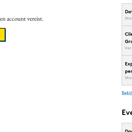
Da
een account vereist.
Sti
Cli
Gr
Vor
Ex
pe
Sti
Bekij
Ev
Da