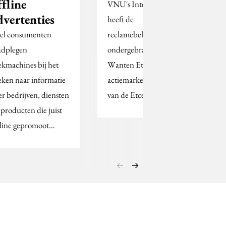
ffline
VNU's Intermediair
dvertenties
heeft de
el consumenten
reclamebelangen
adplegen
ondergebracht bij Van
ekmachines bij het
Wanten Etcetera, het
eken naar informatie
actiemarketingbureau
er bedrijven, diensten
van de Etcetera Groep.
 producten die juist
fline gepromoot…