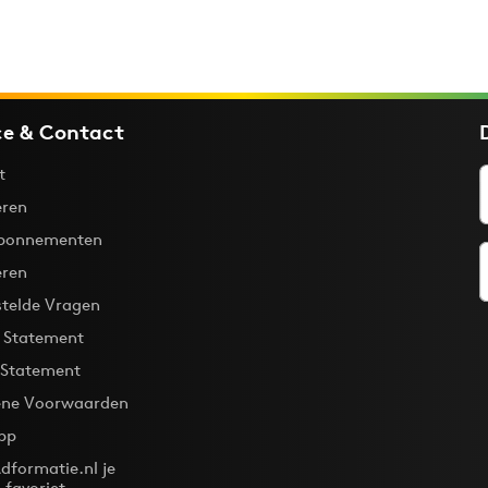
ce & Contact
t
ren
bonnementen
eren
stelde Vragen
y Statement
 Statement
ne Voorwaarden
pp
dformatie.nl je
-favoriet