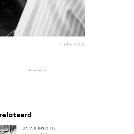
© adformatie
Advertentie
relateerd
DATA & INSIGHTS