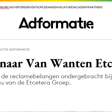
GLIVE!
GLIVE!
ADVERTEREN
ADVERTEREN
EVENTS
EVENTS
OPLEIDINGEN
OPLEIDINGEN
VACATURES
VACATURES
ACADEMY
ACADEMY
PARTNERS
PARTNERS
ACTIE ADFORMATIE
ieuws app
 naar Van Wanten Etc
t de reclamebelangen ondergebracht bi
u van de Etcetera Groep.
Media
ormation
Merkstrategie
PR