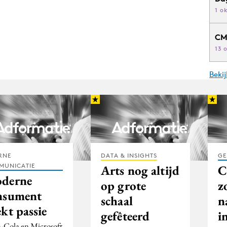
1 o
CM
13 
Beki
RNE
DATA & INSIGHTS
GE
MUNICATIE
Arts nog altijd
C
derne
op grote
z
nsument
schaal
n
kt passie
gefêteerd
i
-Cola en Microsoft