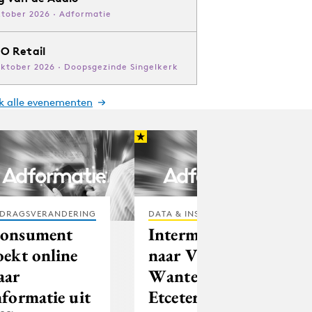
ktober 2026 · Adformatie
O Retail
oktober 2026 · Doopsgezinde Singelkerk
jk alle evenementen
DRAGSVERANDERING
DATA & INSIGHTS
onsument
Intermediair
oekt online
naar Van
aar
Wanten
nformatie uit
Etcetera