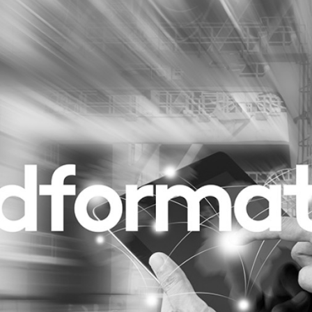
Programmatic
ering
Purpose Marketing
keting
Reputatie & crisis
nicatie