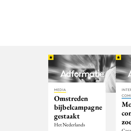
MEDIA
INTE
COM
Omstreden
Mo
bijbelcampagne
co
gestaakt
zoe
Het Nederlands
Coca