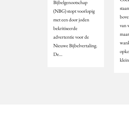
Bijbelgenootschap
staan
(NBG) stopt voorlopig
bove
met een door joden
van 
bekritiseerde
maar
advertentie voor de
wank
Nieuwe Bijbelvertaling.
opko
De…
klei