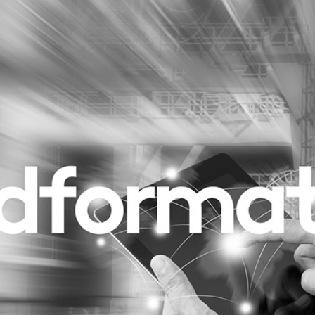
Programmatic
ering
Purpose Marketing
keting
Reputatie & crisis
nicatie