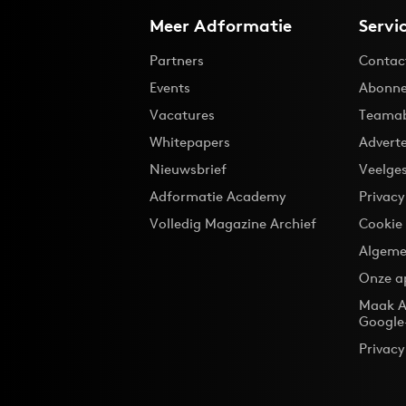
Meer Adformatie
Servi
Partners
Contac
Events
Abonne
Vacatures
Teama
Whitepapers
Advert
Nieuwsbrief
Veelge
Adformatie Academy
Privac
Volledig Magazine Archief
Cookie
Algeme
Onze a
Maak A
Google
Privacy