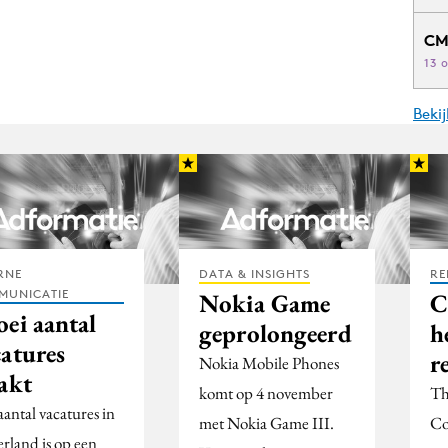
CM
13 
Beki
RNE
DATA & INSIGHTS
RE
MUNICATIE
Nokia Game
C
oei aantal
geprolongeerd
h
catures
r
Nokia Mobile Phones
akt
komt op 4 november
Th
antal vacatures in
met Nokia Game III.
Co
rland is op een