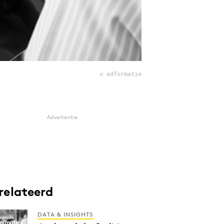
© adformatie
Advertentie
relateerd
DATA & INSIGHTS