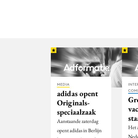
MEDIA
INTE
COM
adidas opent
Gr
Originals-
va
speciaalzaak
sta
Aanstaande zaterdag
Het a
opent adidas in Berlijn
Nede