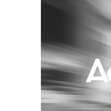
Carriere
Effectiviteit
Contentmarketing
Gedragsverand
Craft
Influencer mar
Customer Experience
Interne commu
Data & Insights
Martech