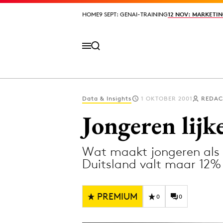
HOME
HOME
9 SEPT: GENAI-TRAINING
9 SEPT: GENAI-TRAINING
12 NOV: MARKETIN
12 NOV: MARKETIN
Data & Insights
1 OKTOBER 2001
REDAC
Volg het laatste nieuws via de Adformatie N
Jongeren lijk
Wat maakt jongeren als d
Topics
Duitsland valt maar 12% 
Artificial Intelligence
Design
Bureaus
Digital transf
PREMIUM
0
0
Campagnes
Diversiteit