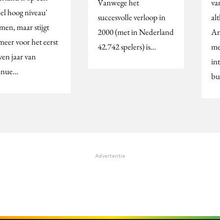
Vanwege het
va
iel hoog niveau'
succesvolle verloop in
al
men, maar stijgt
2000 (met in Nederland
Am
meer voor het eerst
42.742 spelers) is…
me
ven jaar van
in
inue…
bu
Advertentie