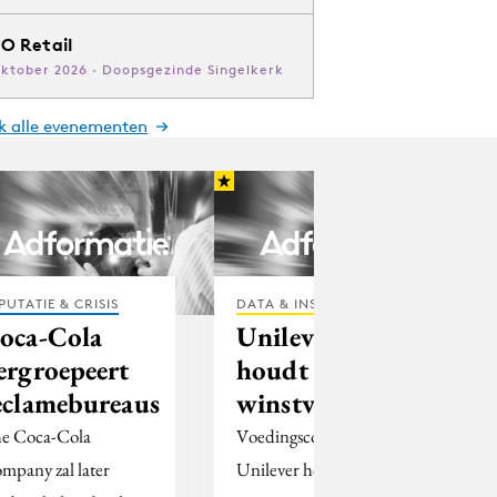
O Retail
oktober 2026 · Doopsgezinde Singelkerk
jk alle evenementen
PUTATIE & CRISIS
DATA & INSIGHTS
oca-Cola
Unilever
ergroepeert
houdt vast aan
eclamebureaus
winstvoorspelling
e Coca-Cola
Voedingsconcern
mpany zal later
Unilever houdt zijn