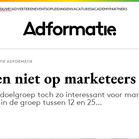
GLIVE!
GLIVE!
ADVERTEREN
ADVERTEREN
EVENTS
EVENTS
OPLEIDINGEN
OPLEIDINGEN
VACATURES
VACATURES
ACADEMY
ACADEMY
PARTNERS
PARTNERS
TIE ADFORMATIE
ieuws app
en niet op marketeers
oelgroep toch zo interessant voor mark
in de groep tussen 12 en 25…
Media
ormation
Merkstrategie
PR