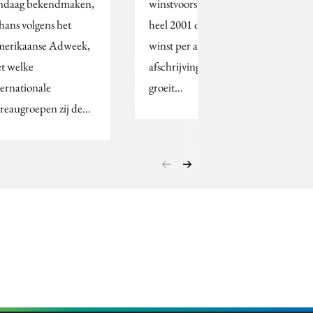
ndaag bekendmaken,
winstvoorspelling voor
thans volgens het
heel 2001 overeind. De
erikaanse Adweek,
winst per aandeel, voor
t welke
afschrijving goodwill,
ternationale
groeit…
reaugroepen zij de…