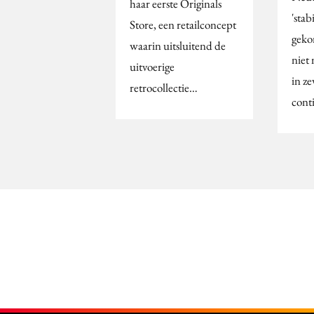
haar eerste Originals
'stab
Store, een retailconcept
geko
waarin uitsluitend de
niet 
uitvoerige
in ze
retrocollectie…
cont