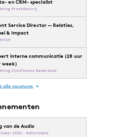
ta- en CRM- specialist
chting Proefdiervrij
ent Service Director — Relaties,
oei & Impact
mVijf
pert interne communicatie (28 uur
r week)
chting CliniClowns Nederland
k alle vacatures
enementen
g van de Audio
ktober 2026 · Adformatie