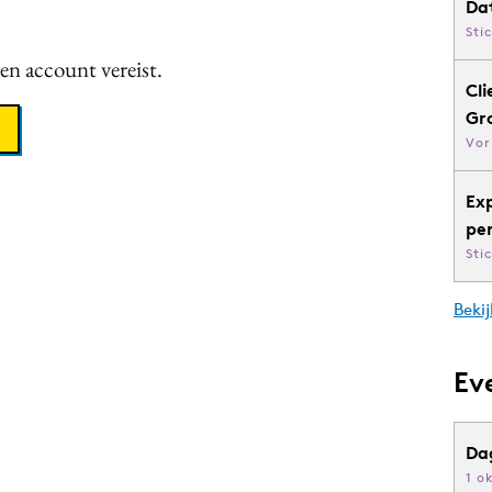
Da
Sti
een account vereist.
Cli
Gr
Vor
Ex
pe
Sti
Bekij
Ev
Da
1 o