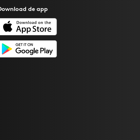
Download de
app