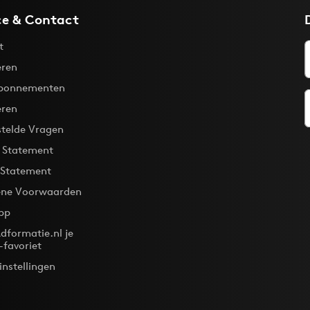
ce & Contact
t
ren
bonnementen
eren
stelde Vragen
y Statement
 Statement
ne Voorwaarden
pp
dformatie.nl je
-favoriet
instellingen