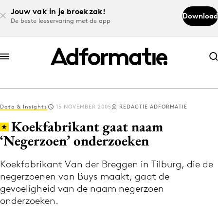
Jouw vak in je broekzak!
Download
De beste leeservaring met de app
Abonneer nu
Abonneer nu
Data & Insights
15 NOVEMBER 2005
REDACTIE ADFORMATIE
Log in
Koekfabrikant gaat naam
‘Negerzoen’ onderzoeken
Download de app
Volg het laatste nieuws via de Adformatie
Koekfabrikant Van der Breggen in Tilburg, die de
negerzoenen van Buys maakt, gaat de
Nieuws app
gevoeligheid van de naam negerzoen
onderzoeken.