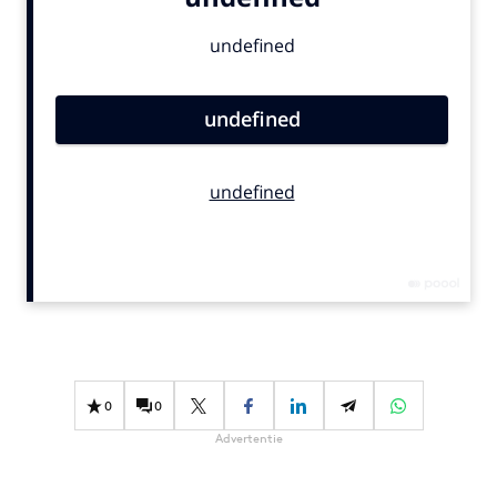
Bureaus
Campagnes
Carriere
Contentmarketing
Craft
Customer Experience
Data & Insights
Design
Digital transformation
Diversiteit
Effectiviteit
Gedragsverandering
0
0
Influencer marketing
Advertentie
Interne communicatie
Martech