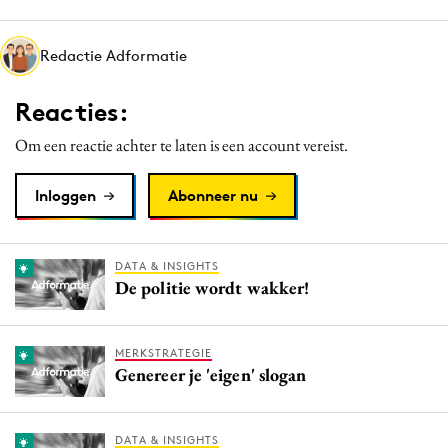
Media
Merkstrategie
Redactie Adformatie
PR
Reacties:
Programmatic
Purpose Marketing
Om een reactie achter te laten is een account vereist.
Reputatie & crisis
Inloggen
Abonneer nu
DATA & INSIGHTS
De politie wordt wakker!
MERKSTRATEGIE
Genereer je 'eigen' slogan
DATA & INSIGHTS