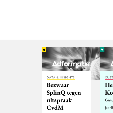
DATA & INSIGHTS
CUST
Bezwaar
Het
SplinQ tegen
Ko
uitspraak
Gist
CvdM
jaarl