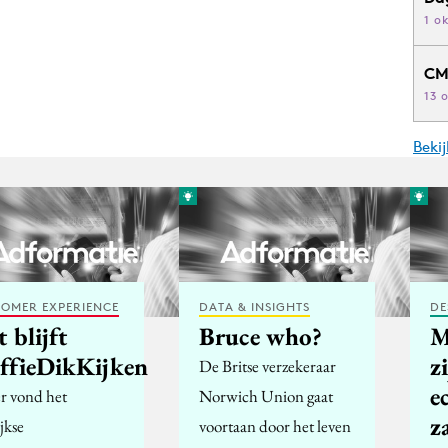
1 o
CM
13 
Beki
OMER EXPERIENCE
DATA & INSIGHTS
DE
 blijft
Bruce who?
M
ffieDikKijken
z
De Britse verzekeraar
e
er vond het
Norwich Union gaat
za
ijkse
voortaan door het leven