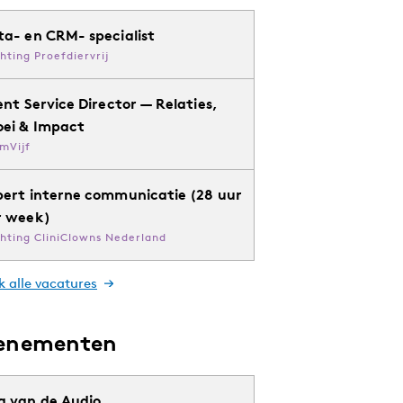
ta- en CRM- specialist
chting Proefdiervrij
ent Service Director — Relaties,
oei & Impact
mVijf
pert interne communicatie (28 uur
r week)
chting CliniClowns Nederland
k alle vacatures
enementen
g van de Audio