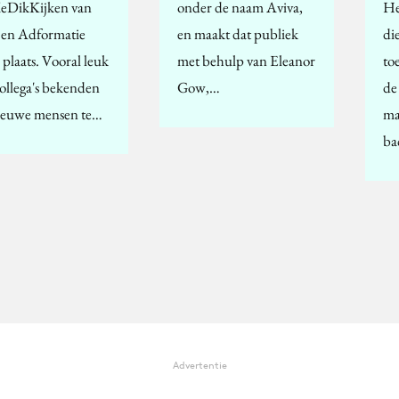
ieDikKijken van
onder de naam Aviva,
He
en Adformatie
en maakt dat publiek
di
 plaats. Vooral leuk
met behulp van Eleanor
to
ollega's bekenden
Gow,…
de
ieuwe mensen te…
ma
ba
Advertentie