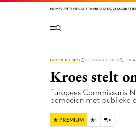
HOME
HOME
9 SEPT: GENAI-TRAINING
9 SEPT: GENAI-TRAINING
12 NOV: MARKETIN
12 NOV: MARKETIN
Data & Insights
13 JANUARI 2009
EEN 
Volg het laatste nieuws via de Adformatie N
Kroes stelt o
Europees Commissaris Nee
Topics
bemoeien met publieke 
Artificial Intelligence
Design
Bureaus
Digital transf
PREMIUM
0
0
Campagnes
Diversiteit