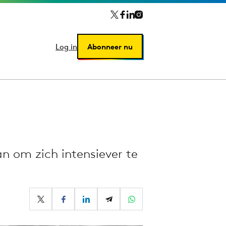
Log in
Log in
Abonneer nu
Abonneer nu
n om zich intensiever te