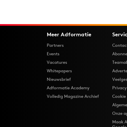
Meer Adformatie
Servi
Partners
Contac
Events
Abonne
Vacatures
Teama
Whitepapers
Advert
Nieuwsbrief
Veelge
Adformatie Academy
Privac
Volledig Magazine Archief
Cookie
Algeme
Onze a
Maak A
Google