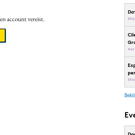
Da
een account vereist.
Sti
Cli
Gr
Vor
Ex
pe
Sti
Bekij
Ev
Da