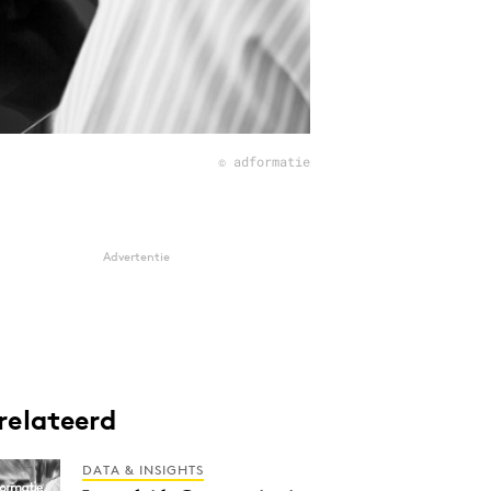
© adformatie
Advertentie
relateerd
DATA & INSIGHTS