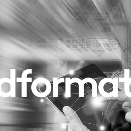
Programmatic
ering
Purpose Marketing
keting
Reputatie & crisis
nicatie