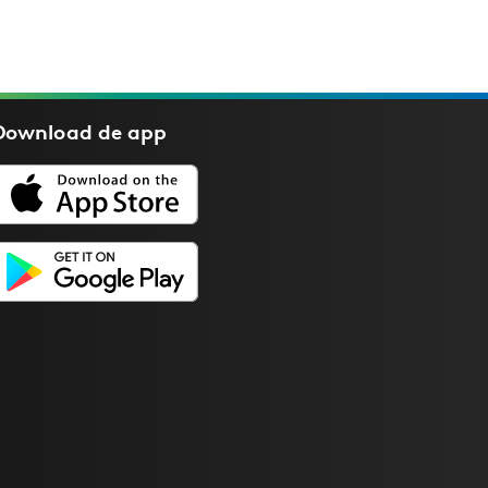
Download de
app