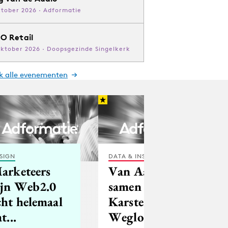
ktober 2026 · Adformatie
O Retail
oktober 2026 · Doopsgezinde Singelkerk
jk alle evenementen
SIGN
DATA & INSIGHTS
arketeers
Van Aalst
ijn Web2.0
samen met
cht helemaal
Karsten en
t...
Wegloop in