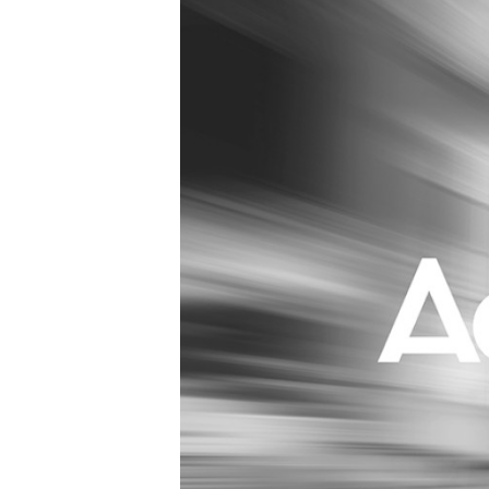
Carriere
Effectiviteit
Contentmarketing
Gedragsverand
Craft
Influencer mar
Customer Experience
Interne commu
Data & Insights
Martech