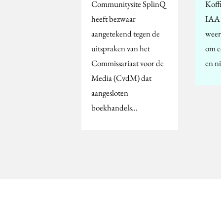
Communitysite SplinQ
Koff
heeft bezwaar
IAA 
aangetekend tegen de
weer
uitspraken van het
om c
Commissariaat voor de
en n
Media (CvdM) dat
aangesloten
boekhandels…