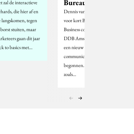
Bureau1835
t zal de interactieve
ehards, die hier af en
Dennis van Aalst, tot
e langskomen, tegen
voor kort Brand &
 borst stuiten, maar
Business consultant bij
rketeers gaan dit jaar
DDB Amsterdam, is
ck to basics met…
een nieuw
communicatiebureau
begonnen. Bureau1835,
zoals…