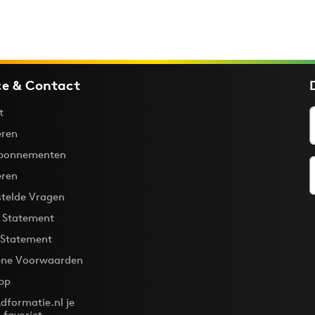
ce & Contact
t
ren
bonnementen
eren
stelde Vragen
y Statement
 Statement
ne Voorwaarden
pp
dformatie.nl je
-favoriet