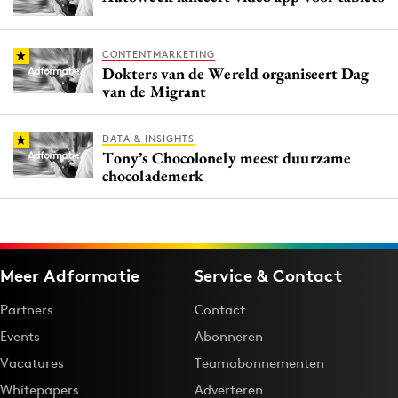
CONTENTMARKETING
Dokters van de Wereld organiseert Dag
van de Migrant
DATA & INSIGHTS
Tony’s Chocolonely meest duurzame
chocolademerk
Meer Adformatie
Service & Contact
Partners
Contact
Events
Abonneren
Vacatures
Teamabonnementen
Whitepapers
Adverteren