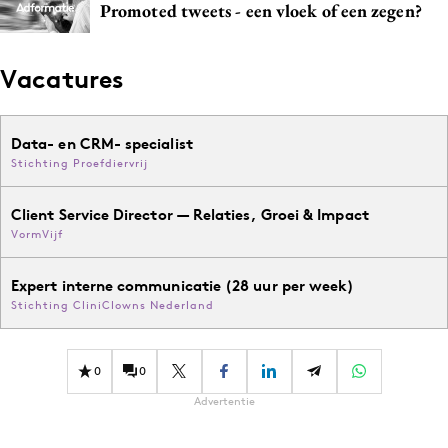
Promoted tweets - een vloek of een zegen?
Media
Merkstrategie
Vacatures
PR
Programmatic
Purpose Marketing
Data- en CRM- specialist
Stichting Proefdiervrij
Reputatie & crisis
Client Service Director — Relaties, Groei & Impact
VormVijf
Expert interne communicatie (28 uur per week)
Stichting CliniClowns Nederland
0
0
Advertentie