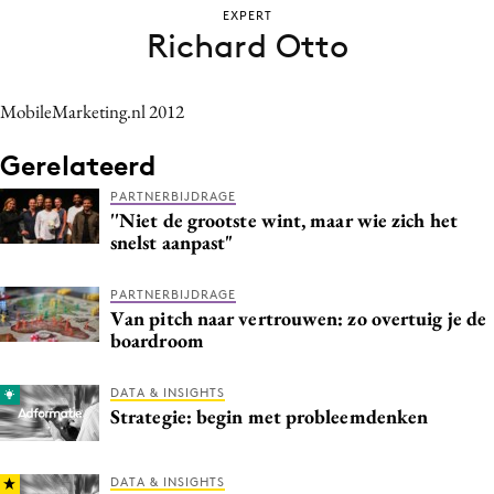
EXPERT
Bureaus
Richard Otto
Campagnes
Carriere
MobileMarketing.nl 2012
Contentmarketing
Craft
Gerelateerd
Customer Experience
PARTNERBIJDRAGE
''Niet de grootste wint, maar wie zich het
Data & Insights
snelst aanpast"
Design
Digital transformation
PARTNERBIJDRAGE
Van pitch naar vertrouwen: zo overtuig je de
Diversiteit
boardroom
Effectiviteit
Gedragsverandering
DATA & INSIGHTS
Strategie: begin met probleemdenken
Influencer marketing
Interne communicatie
Martech
DATA & INSIGHTS