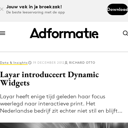
Jouw vak in je broekzak!
Download
De beste leeservaring met de app
Abonneer nu
Abonneer nu
Data & Insights
19 DECEMBER 2012
RICHARD OTTO
Log in
Layar introduceert Dynamic
Widgets
Download de app
Volg het laatste nieuws via de Adformatie
Layar heeft enige tijd geleden haar focus
weerlegd naar interactieve print. Het
Nieuws app
Nederlandse bedrijf zit echter niet stil en blijft…