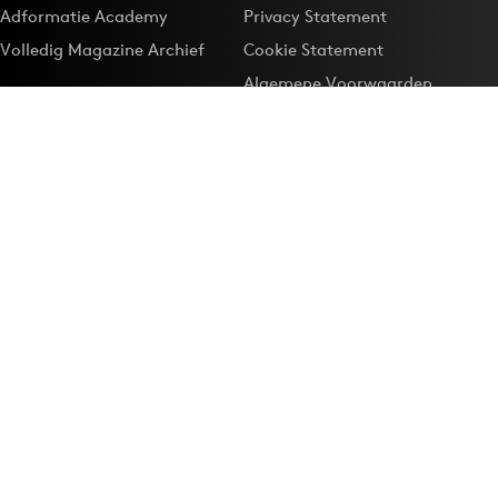
Adformatie Academy
Privacy Statement
Volledig Magazine Archief
Cookie Statement
Algemene Voorwaarden
Onze app
Maak Adformatie.nl je
Google-favoriet
Privacyinstellingen
Download de
Adformatie Nieuws App