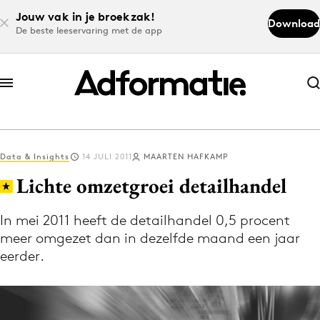
Jouw vak in je broekzak!
Download
De beste leeservaring met de app
Abonneer nu
Abonneer nu
Data & Insights
14 JULI 2011
MAARTEN HAFKAMP
Log in
Lichte omzetgroei detailhandel
In mei 2011 heeft de detailhandel 0,5 procent
Download de app
meer omgezet dan in dezelfde maand een jaar
Volg het laatste nieuws via de Adformatie
eerder.
Nieuws app