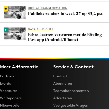
DIGITAL TRANSFORMATION
Publieke zenders in week 27 op 33,2 pct
DATA & INSIGHTS
Echte kaarten versturen met de Efteling
Post app (Android/iPhone)
Meer Adformatie
Service & Contact
Partners
Contact
Events
Abonneren
Vacatures
Teamabonnementen
Whitepapers
Adverteren
Nieuwsbrief
Veelgestelde Vragen