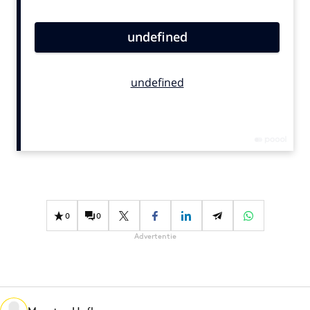
Bureaus
Campagnes
Carriere
Contentmarketing
Craft
Customer Experience
Data & Insights
Design
Digital transformation
Diversiteit
0
0
Effectiviteit
Advertentie
Gedragsverandering
Influencer marketing
Interne communicatie
Martech