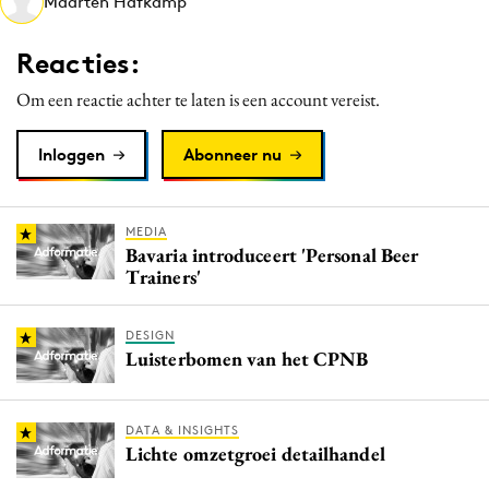
Maarten Hafkamp
Media
Merkstrategie
Reacties:
PR
Om een reactie achter te laten is een account vereist.
Programmatic
Purpose Marketing
Inloggen
Abonneer nu
Reputatie & crisis
MEDIA
Bavaria introduceert 'Personal Beer
Trainers'
DESIGN
Luisterbomen van het CPNB
DATA & INSIGHTS
Lichte omzetgroei detailhandel