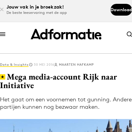
Jouw vak in je broekzak!
Download
De beste leeservaring met de app
Abonneer nu
Abonneer nu
Data & Insights
30 MEI 2016
MAARTEN HAFKAMP
Log in
Mega media-account Rijk naar
Initiative
Download de app
Volg het laatste nieuws via de Adformatie
Het gaat om een voornemen tot gunning. Andere
partijen kunnen nog bezwaar maken.
Nieuws app