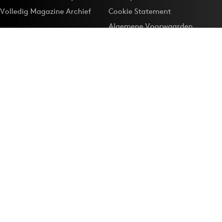
Volledig Magazine Archief
Cookie Statement
Algemene Voorwaarden
Onze app
Maak Adformatie.nl je
Google-favoriet
Privacyinstellingen
Download de
Adformatie Nieuws App