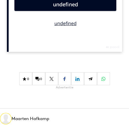
Bureaus
Campagnes
Carriere
Contentmarketing
Craft
Customer Experience
Data & Insights
Design
Digital transformation
0
0
Diversiteit
Advertentie
Effectiviteit
Gedragsverandering
Influencer marketing
Interne communicatie
Maarten Hafkamp
Martech