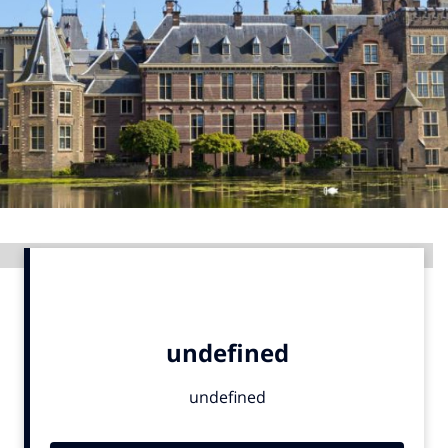
Menu
Home
9 sept: GenAI-training
12 nov: MarketingLive!
Adverteren
Events
Advertentie
Opleidingen
Vacatures
Academy
Partners
Topics
Artificial Intelligence