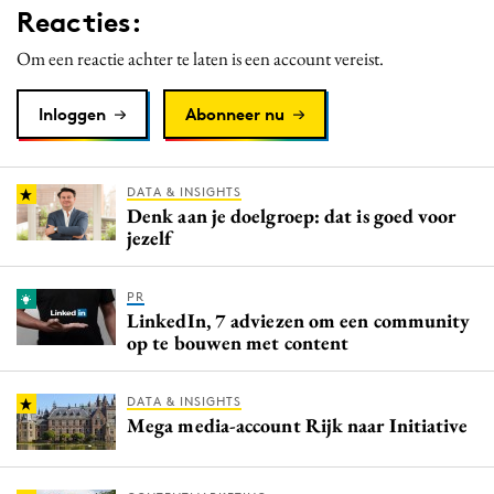
Reacties:
Media
Merkstrategie
Om een reactie achter te laten is een account vereist.
PR
Inloggen
Abonneer nu
Programmatic
Purpose Marketing
Reputatie & crisis
DATA & INSIGHTS
Denk aan je doelgroep: dat is goed voor
jezelf
PR
LinkedIn, 7 adviezen om een community
op te bouwen met content
DATA & INSIGHTS
Mega media-account Rijk naar Initiative