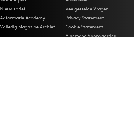
Nieuwsbrief
Veelgestelde Vragen
Adformatie Academy
Privacy Statement
Volledig Magazine Archief
Cookie Statement
Algemene Voorwaarden
Onze app
Maak Adformatie.nl je
Google-favoriet
Privacyinstellingen
Download de
Adformatie Nieuws App