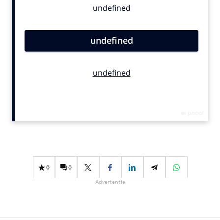
Bureaus
Campagnes
Carriere
Contentmarketing
Craft
Customer Experience
Data & Insights
Design
Digital transformation
Diversiteit
Effectiviteit
0
0
Gedragsverandering
Advertentie
Influencer marketing
Interne communicatie
Martech