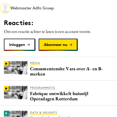
Media
Webmaster Adfo Groep
Merkstrategie
Reacties:
PR
Programmatic
Om een reactie achter te laten is een account vereist.
Purpose Marketing
Inloggen
Abonneer nu
Reputatie & crisis
MEDIA
Consumentensite Vara over A- en B-
merken
PROGRAMMATIC
Fabrique ontwikkelt huisstijl
Operadagen Rotterdam
DATA & INSIGHTS