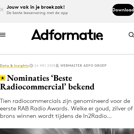
Jouw vak in je broekzak!
Download
De beste leeservaring met de app
Abonneer nu
Abonneer nu
Data & Insights
26 MEI 2009
WEBMASTER ADFO GROEP
Log in
Nominaties ‘Beste
Radiocommercial’ bekend
Download de app
Volg het laatste nieuws via de Adformatie
Tien radiocommercials zijn genomineerd voor de
eerste RAB Radio Awards. Welke er goud, zilver of
Nieuws app
brons winnen wordt tijdens de In2Radio…