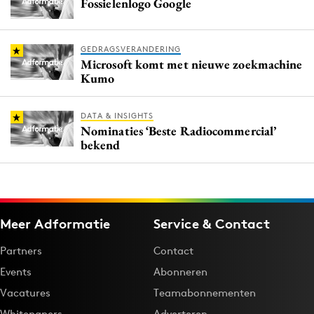
Fossielenlogo Google
GEDRAGSVERANDERING
Microsoft komt met nieuwe zoekmachine
Kumo
DATA & INSIGHTS
Nominaties ‘Beste Radiocommercial’
bekend
Meer Adformatie
Service & Contact
Partners
Contact
Events
Abonneren
Vacatures
Teamabonnementen
Whitepapers
Adverteren