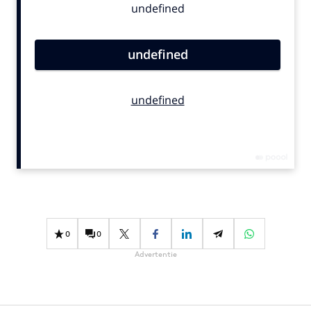
Bureaus
Campagnes
Carriere
Contentmarketing
Craft
Customer Experience
Data & Insights
Design
Digital transformation
Diversiteit
Effectiviteit
0
0
Gedragsverandering
Advertentie
Influencer marketing
Interne communicatie
Martech