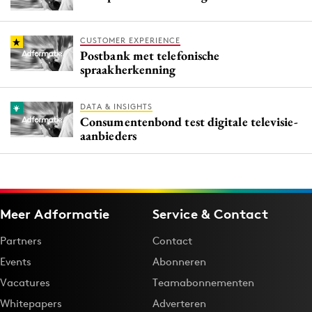
CUSTOMER EXPERIENCE
Postbank met telefonische
spraakherkenning
DATA & INSIGHTS
Consumentenbond test digitale televisie-
aanbieders
Meer Adformatie
Service & Contact
Partners
Contact
Events
Abonneren
Vacatures
Teamabonnementen
Whitepapers
Adverteren