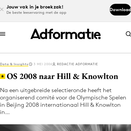
Jouw vak in je broekzak!
Download
De beste leeservaring met de app
Abonneer nu
Abonneer nu
Data & Insights
3 MEI 2006
REDACTIE ADFORMATIE
Log in
OS 2008 naar Hill & Knowlton
Na een uitgebreide selectieronde heeft het
Download de app
organiserend comité voor de Olympische Spelen
Volg het laatste nieuws via de Adformatie
in Beijing 2008 internationaal Hill & Knowlton
Nieuws app
in…