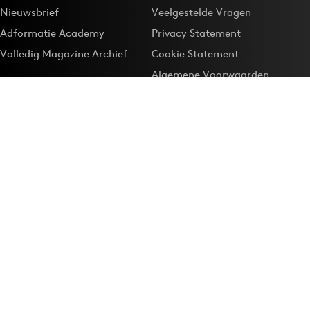
Nieuwsbrief
Veelgestelde Vragen
Adformatie Academy
Privacy Statement
Volledig Magazine Archief
Cookie Statement
Algemene Voorwaarden
Onze app
Maak Adformatie.nl je
Google-favoriet
Privacyinstellingen
Download de
Adformatie Nieuws App