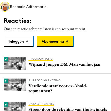
Media
Redactie Adformatie
Merkstrategie
Reacties:
PR
Programmatic
Om een reactie achter te laten is een account vereist.
Purpose Marketing
Inloggen
Abonneer nu
Reputatie & crisis
PROGRAMMATIC
Wijnand Jongen DM Man van het jaar
PURPOSE MARKETING
Verdiende straf voor ex-Ahold-
topmannen?
DATA & INSIGHTS
Streep door de rekening van thuiswinkels