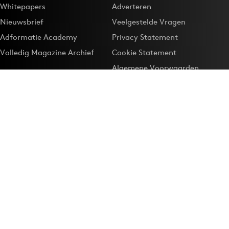
Whitepapers
Adverteren
Nieuwsbrief
Veelgestelde Vragen
Adformatie Academy
Privacy Statement
Volledig Magazine Archief
Cookie Statement
Algemene Voorwaarden
Onze app
Maak Adformatie.nl je
Google-favoriet
Privacyinstellingen
Download de
Adformatie Nieuws App