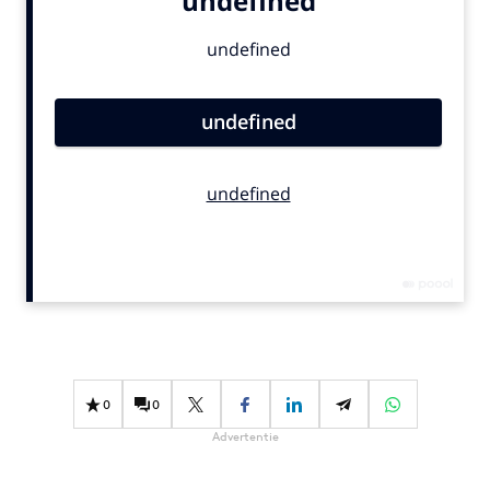
Bureaus
Campagnes
Carriere
Contentmarketing
Craft
Customer Experience
Data & Insights
Design
Digital transformation
Diversiteit
Effectiviteit
Gedragsverandering
0
0
Influencer marketing
Advertentie
Interne communicatie
Martech