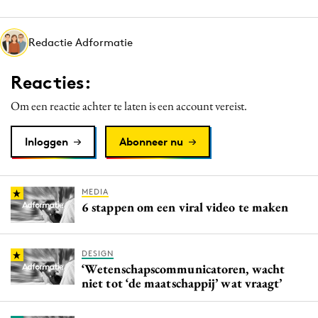
Media
Merkstrategie
Redactie Adformatie
PR
Reacties:
Programmatic
Purpose Marketing
Om een reactie achter te laten is een account vereist.
Reputatie & crisis
Inloggen
Abonneer nu
MEDIA
6 stappen om een viral video te maken
DESIGN
‘Wetenschapscommunicatoren, wacht
niet tot ‘de maatschappij’ wat vraagt’