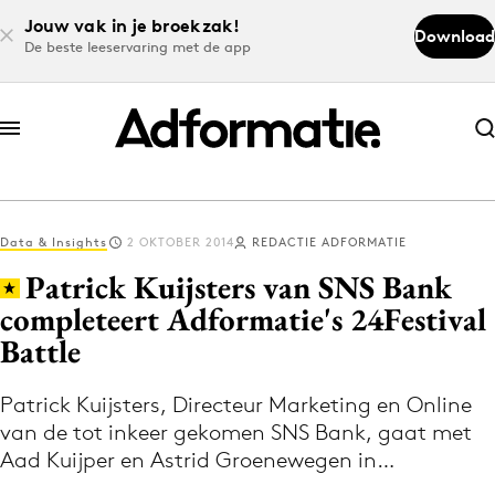
Jouw vak in je broekzak!
Download
De beste leeservaring met de app
Abonneer nu
Abonneer nu
Data & Insights
2 OKTOBER 2014
REDACTIE ADFORMATIE
Log in
Patrick Kuijsters van SNS Bank
completeert Adformatie's 24Festival
Battle
Download de app
Volg het laatste nieuws via de Adformatie
Patrick Kuijsters, Directeur Marketing en Online
Nieuws app
van de tot inkeer gekomen SNS Bank, gaat met
Aad Kuijper en Astrid Groenewegen in…