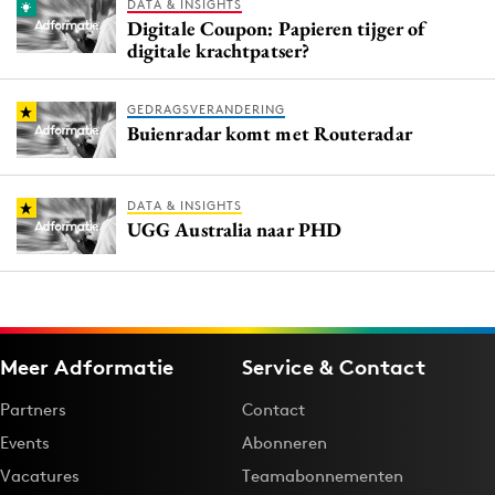
DATA & INSIGHTS
Digitale Coupon: Papieren tijger of
digitale krachtpatser?
GEDRAGSVERANDERING
Buienradar komt met Routeradar
DATA & INSIGHTS
UGG Australia naar PHD
Meer Adformatie
Service & Contact
Partners
Contact
Events
Abonneren
Vacatures
Teamabonnementen