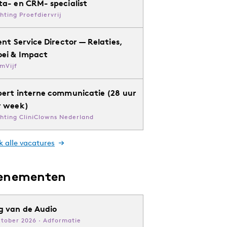
ta- en CRM- specialist
chting Proefdiervrij
ent Service Director — Relaties,
oei & Impact
mVijf
pert interne communicatie (28 uur
r week)
chting CliniClowns Nederland
k alle vacatures
enementen
g van de Audio
ktober 2026 · Adformatie