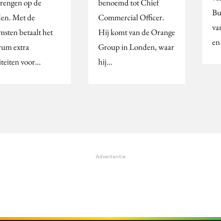
rengen op de
benoemd tot Chief
Bu
en. Met de
Commercial Officer.
va
msten betaalt het
Hij komt van de Orange
en
rum extra
Group in Londen, waar
iteiten voor…
hij…
Advertentie