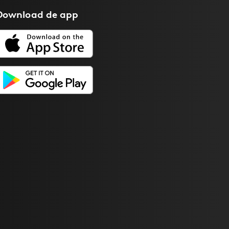
Download de
app