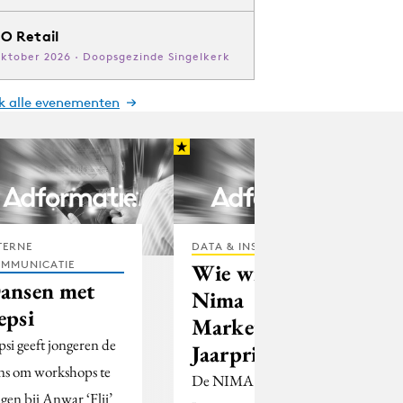
O Retail
oktober 2026 · Doopsgezinde Singelkerk
jk alle evenementen
TERNE
DATA & INSIGHTS
MMUNICATIE
Wie wint de
ansen met
Nima
epsi
Marketing
psi geeft jongeren de
Jaarprijs?
ns om workshops te
De NIMA Marketing
lgen bij Anwar ‘Flii’