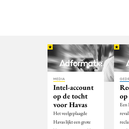
MEDIA
GED
Intel-account
Re
op de tocht
op
voor Havas
Een 
Het veelgeplaagde
reva
Havas lijkt een grote
recl