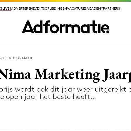
GLIVE!
GLIVE!
ADVERTEREN
ADVERTEREN
EVENTS
EVENTS
OPLEIDINGEN
OPLEIDINGEN
VACATURES
VACATURES
ACADEMY
ACADEMY
PARTNERS
PARTNERS
CTIE ADFORMATIE
ieuws app
Nima Marketing Jaarp
ijs wordt ook dit jaar weer uitgereikt 
elopen jaar het beste heeft…
Media
ormation
Merkstrategie
PR