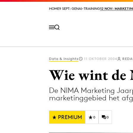
HOME
HOME
9 SEPT: GENAI-TRAINING
9 SEPT: GENAI-TRAINING
12 NOV: MARKETIN
12 NOV: MARKETIN
Data & Insights
11 OKTOBER 2004
REDA
Volg het laatste nieuws via de Adformatie N
Wie wint de 
De NIMA Marketing Jaarpr
Topics
marketinggebied het afg
Artificial Intelligence
Design
Bureaus
Digital transf
PREMIUM
0
0
Campagnes
Diversiteit