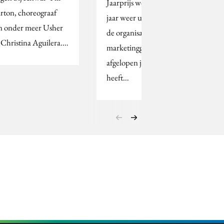
Jaarprijs wordt ook dit
rton, choreograaf
jaar weer uitgereikt aan
n onder meer Usher
de organisatie die op
 Christina Aguilera.…
marketinggebied het
afgelopen jaar het beste
heeft…