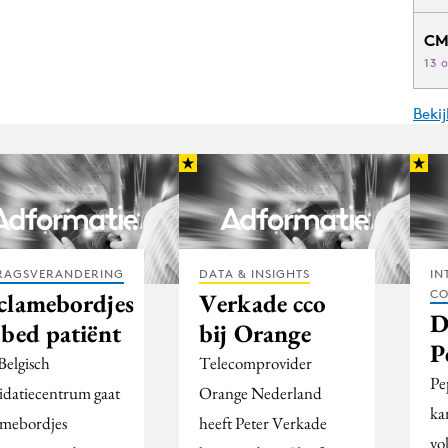
CM
13 
Beki
RAGSVERANDERING
DATA & INSIGHTS
IN
CO
clamebordjes
Verkade cco
D
 bed patiënt
bij Orange
P
Belgisch
Telecomprovider
Pe
lidatiecentrum gaat
Orange Nederland
ka
amebordjes
heeft Peter Verkade
vo