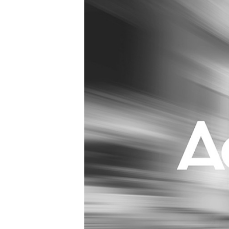
Carriere
Effectiviteit
Contentmarketing
Gedragsverand
Craft
Influencer mar
Customer Experience
Interne commu
Data & Insights
Martech