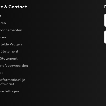
ce & Contact
t
ren
bonnementen
eren
stelde Vragen
y Statement
 Statement
ne Voorwaarden
pp
dformatie.nl je
-favoriet
instellingen