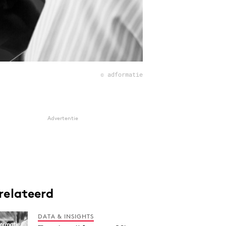
© adformatie
Advertentie
relateerd
DATA & INSIGHTS