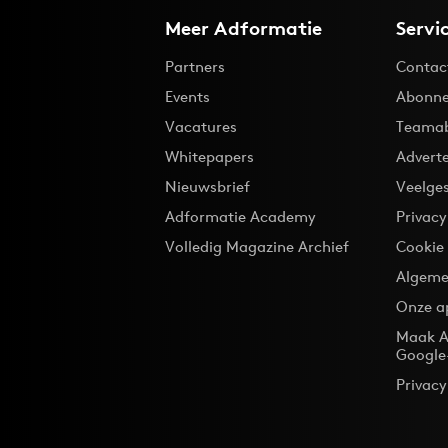
Meer Adformatie
Servi
Partners
Contac
Events
Abonne
Vacatures
Teama
Whitepapers
Advert
Nieuwsbrief
Veelge
Adformatie Academy
Privac
Volledig Magazine Archief
Cookie
Algeme
Onze a
Maak A
Google
Privacy