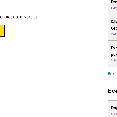
Da
Sti
een account vereist.
Cli
Gr
Vor
Ex
pe
Sti
Bekij
Ev
Da
1 o