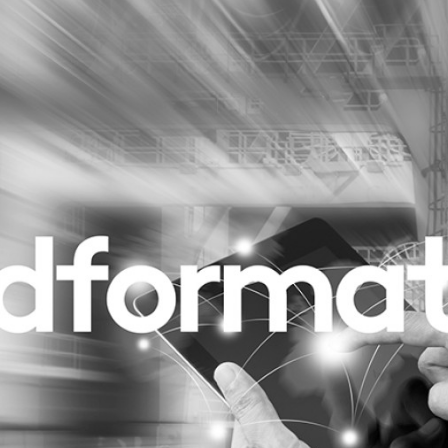
Programmatic
ering
Purpose Marketing
keting
Reputatie & crisis
nicatie