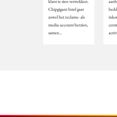
klant te zien vertrekken.
aanb
Chipgigant Intel gaat
bedd
zowel het reclame- als
inko
media-account herzien,
cent
samen…
activ