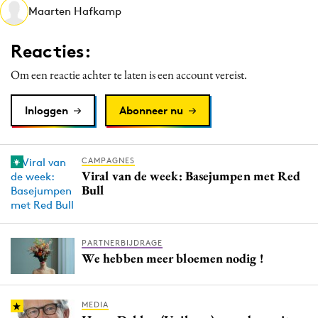
Maarten Hafkamp
Media
Merkstrategie
Reacties:
PR
Om een reactie achter te laten is een account vereist.
Programmatic
Purpose Marketing
Inloggen
Abonneer nu
Reputatie & crisis
CAMPAGNES
Viral van de week: Basejumpen met Red
Bull
PARTNERBIJDRAGE
We hebben meer bloemen nodig !
MEDIA