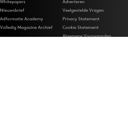
Whitepapers
Adverteren
Nieuwsbrief
Veelgestelde Vragen
Adformatie Academy
Privacy Statement
Volledig Magazine Archief
Cookie Statement
Algemene Voorwaarden
Onze app
Maak Adformatie.nl je
Google-favoriet
Privacyinstellingen
Download de
Adformatie Nieuws App