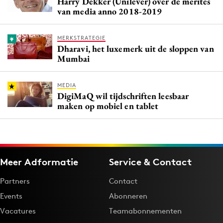
Harry Dekker (Unilever) over de merites
van media anno 2018-2019
MERKSTRATEGIE
Dharavi, het luxemerk uit de sloppen van
Mumbai
MEDIA
DigiMaQ wil tijdschriften leesbaar
maken op mobiel en tablet
Meer Adformatie
Service & Contact
Partners
Contact
Events
Abonneren
Vacatures
Teamabonnementen