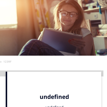
Menu
Home
9 sept: GenAI-training
12 nov: MarketingLive!
Adverteren
Events
© 123RF
Opleidingen
Vacatures
Advertentie
Academy
Partners
Topics
Artificial Intelligence