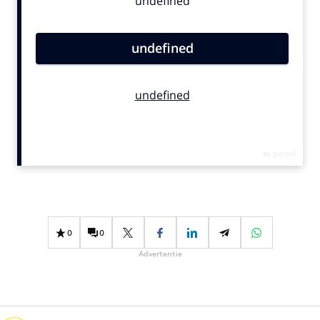
Bureaus
Campagnes
Carriere
Contentmarketing
Craft
Customer Experience
Data & Insights
Design
Digital transformation
Diversiteit
Effectiviteit
0
0
Gedragsverandering
Advertentie
Influencer marketing
Interne communicatie
Martech