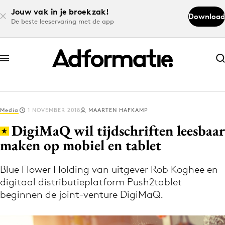
Jouw vak in je broekzak!
Download
De beste leeservaring met de app
Abonneer nu
Abonneer nu
Media
1 NOVEMBER 2018
MAARTEN HAFKAMP
Log in
DigiMaQ wil tijdschriften leesbaar
maken op mobiel en tablet
Download de app
Volg het laatste nieuws via de Adformatie
Blue Flower Holding van uitgever Rob Koghee en
digitaal distributieplatform Push2tablet
Nieuws app
beginnen de joint-venture DigiMaQ.