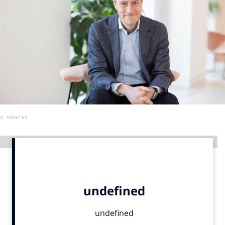
Menu
Home
9 sept: GenAI-training
12 nov: MarketingLive!
Adverteren
© Hearst
Events
Opleidingen
Advertentie
Vacatures
Academy
Partners
Topics
Artificial Intelligence