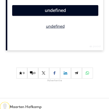
Bureaus
Campagnes
Carriere
Contentmarketing
Craft
Customer Experience
Data & Insights
Design
Digital transformation
Diversiteit
0
0
Effectiviteit
Advertentie
Gedragsverandering
Influencer marketing
Interne communicatie
Maarten Hafkamp
Martech