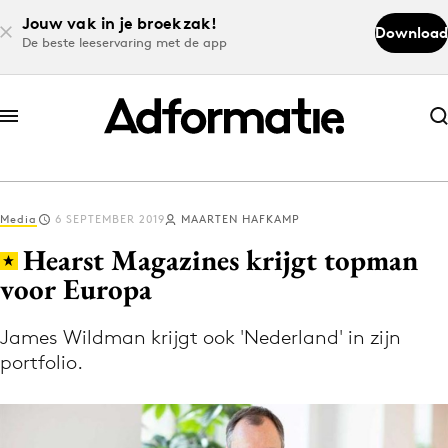
Jouw vak in je broekzak!
Download
De beste leeservaring met de app
Abonneer nu
Abonneer nu
Media
6 SEPTEMBER 2019
MAARTEN HAFKAMP
Log in
Hearst Magazines krijgt topman
voor Europa
Download de app
Volg het laatste nieuws via de Adformatie
James Wildman krijgt ook 'Nederland' in zijn
portfolio.
Nieuws app