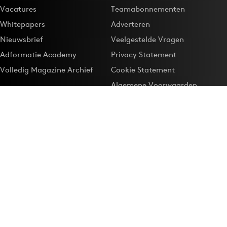
Vacatures
Teamabonnementen
Whitepapers
Adverteren
Nieuwsbrief
Veelgestelde Vragen
Adformatie Academy
Privacy Statement
Volledig Magazine Archief
Cookie Statement
Algemene Voorwaarden
Onze app
Maak Adformatie.nl je
Google-favoriet
Privacyinstellingen
Download de
Adformatie Nieuws App