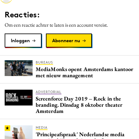
Media
Reacties:
Merkstrategie
Om een reactie achter te laten is een account vereist.
PR
Programmatic
Inloggen
Abonneer nu
Purpose Marketing
Reputatie & crisis
BUREAUS
MediaMonks opent Amsterdams kantoor
met nieuw management
ADVERTORIAL
Screenforce Day 2019 – Rock in the
branding. Dinsdag 8 oktober theater
Amsterdam
MEDIA
'Principeafspraak' Nederlandse media