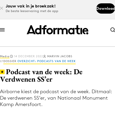
Jouw vak in je broekzak!
Download
De beste leeservaring met de app
Abonneer nu
Abonneer nu
Media
14 DECEMBER 2022
MARVIN JACOBS
Log in
DOSSIER
OVERZICHT: PODCASTS VAN DE WEEK
Podcast van de week: De
Verdwenen SS’er
Download de app
Volg het laatste nieuws via de Adformatie
Airborne kiest de podcast van de week. Ditmaal:
Nieuws app
De verdwenen SS’er, van Nationaal Monument
Kamp Amersfoort.