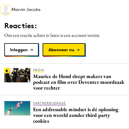
Media
Marvin Jacobs
Merkstrategie
PR
Reacties:
Programmatic
Om een reactie achter te laten is een account vereist.
Purpose Marketing
Reputatie & crisis
Inloggen
Abonneer nu
MEDIA
Maurice de Hond sleept makers van
podcast en film over Deventer moordzaak
voor rechter
PARTNERBIJDRAGE
Een addressable mindset is dé oplossing
voor een wereld zonder third party
cookies