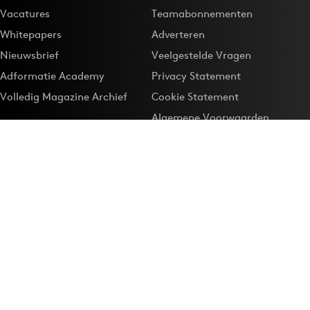
Vacatures
Teamabonnementen
Whitepapers
Adverteren
Nieuwsbrief
Veelgestelde Vragen
Adformatie Academy
Privacy Statement
Volledig Magazine Archief
Cookie Statement
Algemene Voorwaarden
Onze app
Maak Adformatie.nl je
Google-favoriet
Privacyinstellingen
Download de
Adformatie Nieuws App