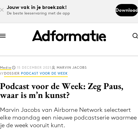
Jouw vak in je broekzak!
Download
De beste leeservaring met de app
Abonneer nu
Abonneer nu
Media
15 DECEMBER 2025
MARVIN JACOBS
Log in
DOSSIER
PODCAST VOOR DE WEEK
Podcast voor de Week: Zeg Paus,
waar is m’n kunst?
Download de app
Volg het laatste nieuws via de Adformatie
Marvin Jacobs van Airborne Network selecteert
Nieuws app
elke maandag een nieuwe podcastserie waarmee
je de week vooruit kunt.