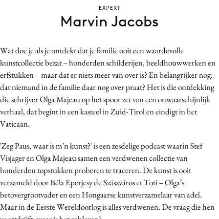
EXPERT
Bureaus
Marvin Jacobs
Campagnes
Carriere
Wat doe je als je ontdekt dat je familie ooit een waardevolle
Contentmarketing
kunstcollectie bezat – honderden schilderijen, beeldhouwwerken en
Craft
erfstukken – maar dat er niets meer van over is? En belangrijker nog:
Customer Experience
dat niemand in de familie daar nog over praat? Het is die ontdekking
Data & Insights
die schrijver Olga Majeau op het spoor zet van een onwaarschijnlijk
verhaal, dat begint in een kasteel in Zuid-Tirol en eindigt in het
Design
Vaticaan.
Digital transformation
Diversiteit
'Zeg Paus, waar is m’n kunst?' is een zesdelige podcast waarin Stef
Effectiviteit
Visjager en Olga Majeau samen een verdwenen collectie van
honderden topstukken proberen te traceren. De kunst is ooit
Gedragsverandering
verzameld door Béla Eperjesy de Szászváros et Toti – Olga’s
Influencer marketing
betovergrootvader en een Hongaarse kunstverzamelaar van adel.
Interne communicatie
Maar in de Eerste Wereldoorlog is alles verdwenen. De vraag die hen
Martech
voortdrijft: waar is het gebleven?