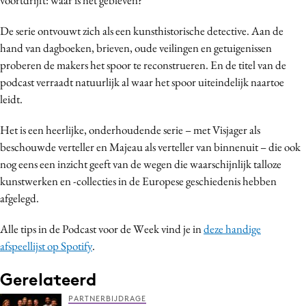
Media
De serie ontvouwt zich als een kunsthistorische detective. Aan de
Merkstrategie
hand van dagboeken, brieven, oude veilingen en getuigenissen
PR
proberen de makers het spoor te reconstrueren. En de titel van de
Programmatic
podcast verraadt natuurlijk al waar het spoor uiteindelijk naartoe
Purpose Marketing
leidt.
Reputatie & crisis
Het is een heerlijke, onderhoudende serie – met Visjager als
beschouwde verteller en Majeau als verteller van binnenuit – die ook
nog eens een inzicht geeft van de wegen die waarschijnlijk talloze
kunstwerken en -collecties in de Europese geschiedenis hebben
afgelegd.
Alle tips in de Podcast voor de Week vind je in
deze handige
afspeellijst op Spotify
.
Gerelateerd
PARTNERBIJDRAGE