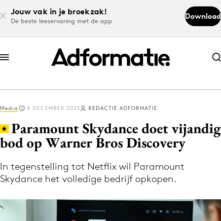
Jouw vak in je broekzak!
Download
De beste leeservaring met de app
Abonneer nu
Abonneer nu
Media
8 DECEMBER 2025
REDACTIE ADFORMATIE
Log in
Paramount Skydance doet vijandig
bod op Warner Bros Discovery
Download de app
Volg het laatste nieuws via de Adformatie
In tegenstelling tot Netflix wil Paramount
Skydance het volledige bedrijf opkopen.
Nieuws app