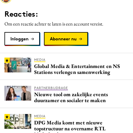
Media
Reacties:
Merkstrategie
Om een reactie achter te laten is een account vereist.
PR
Programmatic
Inloggen
Abonneer nu
Purpose Marketing
Reputatie & crisis
MEDIA
Global Media & Entertainment en NS
Stations verlengen samenwerking
PARTNERBIJDRAGE
Nieuwe tool om zakelijke events
duurzamer en socialer te maken
MEDIA
DPG Media komt met nieuwe
topstructuur na overname RTL