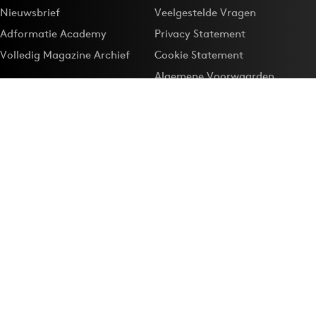
Nieuwsbrief
Veelgestelde Vragen
Adformatie Academy
Privacy Statement
Volledig Magazine Archief
Cookie Statement
Algemene Voorwaarden
Onze app
Maak Adformatie.nl je
Google-favoriet
Privacyinstellingen
Download de
Adformatie Nieuws App