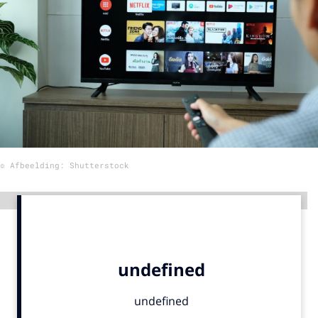
Menu
Home
9 sept: GenAI-training
12 nov: MarketingLive!
Adverteren
© Afbeelding: Shutterstock
Events
Opleidingen
Advertentie
Vacatures
Academy
Partners
Topics
Artificial Intelligence