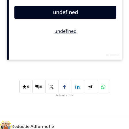
Bureaus
Campagnes
Carriere
Contentmarketing
Craft
Customer Experience
Data & Insights
Design
Digital transformation
Diversiteit
0
0
Effectiviteit
Advertentie
Gedragsverandering
Influencer marketing
Interne communicatie
Redactie Adformatie
Martech