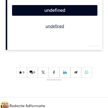
Bureaus
Campagnes
Carriere
Contentmarketing
Craft
Customer Experience
Data & Insights
Design
Digital transformation
Diversiteit
0
0
Effectiviteit
Advertentie
Gedragsverandering
Influencer marketing
Interne communicatie
Redactie Adformatie
Martech