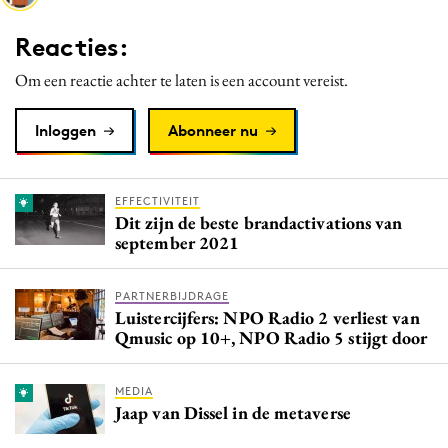
Media
Reacties:
Merkstrategie
Om een reactie achter te laten is een account vereist.
PR
Programmatic
Inloggen
Abonneer nu
Purpose Marketing
Reputatie & crisis
EFFECTIVITEIT
Dit zijn de beste brandactivations van
september 2021
PARTNERBIJDRAGE
Luistercijfers: NPO Radio 2 verliest van
Qmusic op 10+, NPO Radio 5 stijgt door
MEDIA
Jaap van Dissel in de metaverse