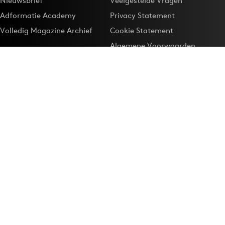
Nieuwsbrief
Veelgestelde Vragen
Adformatie Academy
Privacy Statement
Volledig Magazine Archief
Cookie Statement
Algemene Voorwaarden
Onze app
Maak Adformatie.nl je
Google-favoriet
Privacyinstellingen
Download de
Adformatie Nieuws App