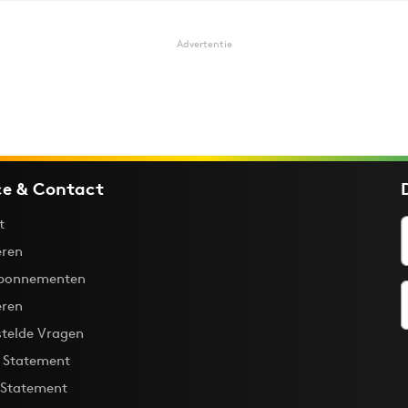
Advertentie
ce & Contact
t
ren
bonnementen
eren
stelde Vragen
y Statement
 Statement