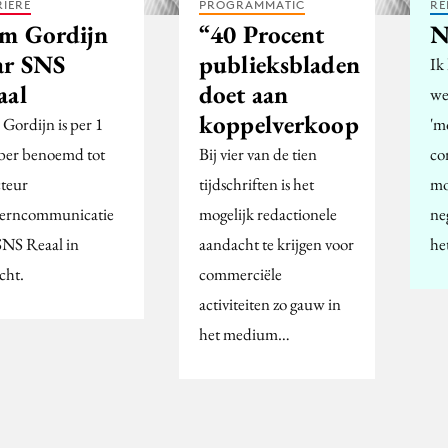
IERE
PROGRAMMATIC
RE
m Gordijn
“40 Procent
N
ar SNS
publieksbladen
Ik
aal
doet aan
we
koppelverkoop
Gordijn is per 1
'm
ber benoemd tot
Bij vier van de tien
co
cteur
tijdschriften is het
mo
erncommunicatie
mogelijk redactionele
ne
SNS Reaal in
aandacht te krijgen voor
he
cht.
commerciële
activiteiten zo gauw in
het medium…