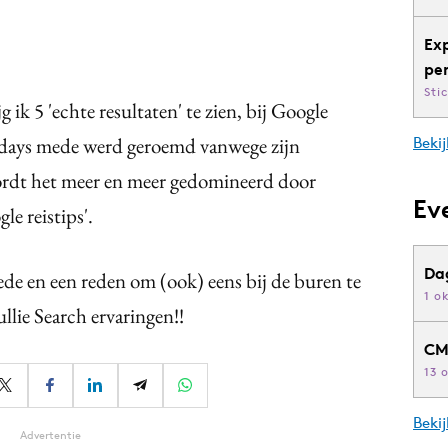
Ex
pe
Sti
ik 5 'echte resultaten' te zien, bij Google
ly days mede werd geroemd vanwege zijn
Bekij
wordt het meer en meer gedomineerd door
Ev
e reistips'.
Da
ede en een reden om (ook) eens bij de buren te
1 o
llie Search ervaringen!!
CM
13 
Beki
Advertentie