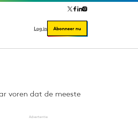
Log in
Log in
Abonneer nu
Abonneer nu
ar voren dat de meeste
Advertentie