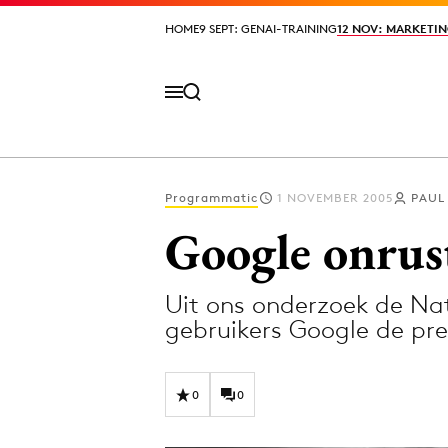
HOME
HOME
9 SEPT: GENAI-TRAINING
9 SEPT: GENAI-TRAINING
12 NOV: MARKETIN
12 NOV: MARKETIN
Programmatic
1 NOVEMBER 2005
PAUL
Volg het laatste nieuws via de Adformatie N
Google onrus
Uit ons onderzoek de Na
Topics
gebruikers Google de pre
Artificial Intelligence
Design
Bureaus
Digital transf
0
0
Campagnes
Diversiteit