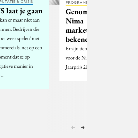
PUTATIE & CRISIS
PROGRAMMATIC
S laat je gaan
Genomineerden
Nima
 kan er maar niet aan
marketingjaarprijs
nnen. Bedrijven die
bekend
ooi weer spelen' met
mmercials, net op een
Er zijn tien nominaties
ment dat ze op
voor de Nima Marketing
gatieve manier in
Jaarprijs 2005.
t…