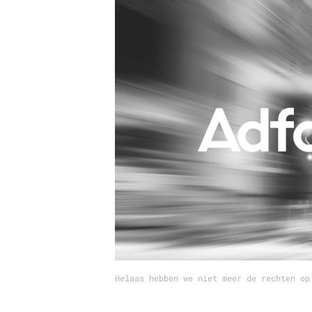
Carriere
Effectiviteit
Contentmarketing
Gedragsverand
Craft
Influencer mar
Customer Experience
Interne commu
Data & Insights
Martech
Helaas hebben we niet meer de rechten op