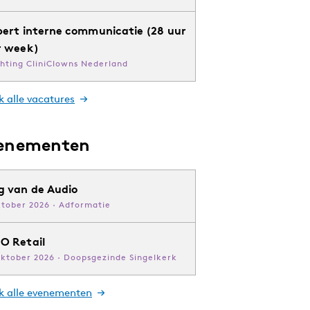
pert interne communicatie (28 uur
r week)
chting CliniClowns Nederland
k alle vacatures
enementen
g van de Audio
ktober 2026 · Adformatie
O Retail
oktober 2026 · Doopsgezinde Singelkerk
jk alle evenementen