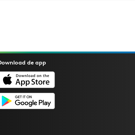
Download de
app