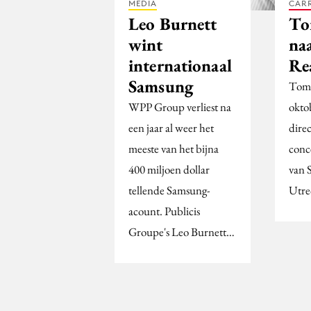
MEDIA
CARR
Leo Burnett
To
wint
na
internationaal
Re
Samsung
Tom 
WPP Group verliest na
okto
een jaar al weer het
dire
meeste van het bijna
conc
400 miljoen dollar
van 
tellende Samsung-
Utre
acount. Publicis
Groupe's Leo Burnett…