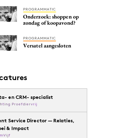
PROGRAMMATIC
Onderzoek: shoppen op
zondag of koopavond?
PROGRAMMATIC
Versatel aangesloten
catures
ta- en CRM- specialist
chting Proefdiervrij
ent Service Director — Relaties,
oei & Impact
mVijf