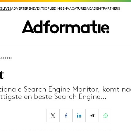
GLIVE!
GLIVE!
ADVERTEREN
ADVERTEREN
EVENTS
EVENTS
OPLEIDINGEN
OPLEIDINGEN
VACATURES
VACATURES
ACADEMY
ACADEMY
PARTNERS
PARTNERS
 AELEN
ieuws app
t
tionale Search Engine Monitor, komt na
ttigste en beste Search Engine…
Media
ormation
Merkstrategie
PR