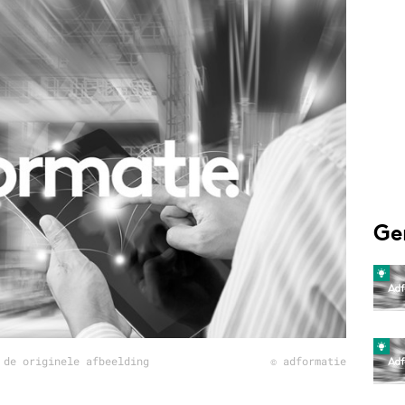
Programmatic
ering
Purpose Marketing
keting
Reputatie & crisis
nicatie
Ge
 de originele afbeelding
© adformatie