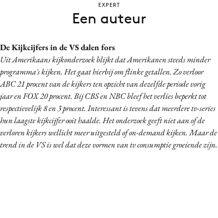
EXPERT
Bureaus
Een auteur
Campagnes
Carriere
De Kijkcijfers in de VS dalen fors
Contentmarketing
Uit Amerikaans kijkonderzoek blijkt dat Amerikanen steeds minder
Craft
programma's kijken. Het gaat hierbij om flinke getallen. Zo verloor
Customer Experience
ABC 21 procent van de kijkers ten opzicht van dezelfde periode vorig
jaar en FOX 20 procent. Bij CBS en NBC bleef het verlies beperkt tot
Data & Insights
respectievelijk 8 en 3 procent. Interessant is tevens dat meerdere tv-series
Design
hun laagste kijkcijfer ooit haalde. Het onderzoek geeft niet aan of de
Digital transformation
verloren kijkers wellicht meer uitgesteld of on-demand kijken. Maar de
Diversiteit
trend in de VS is wel dat deze vormen van tv consumptie groeiende zijn.
Effectiviteit
Gedragsverandering
Influencer marketing
Interne communicatie
Martech