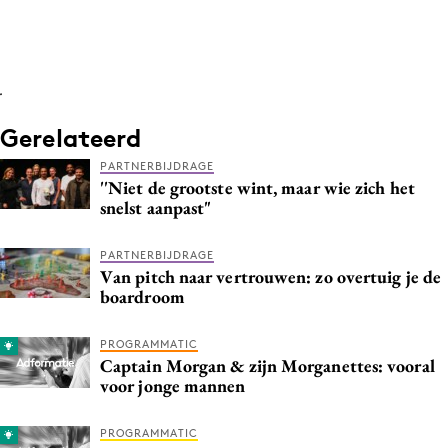
Media
Merkstrategie
PR
.
Programmatic
Gerelateerd
Purpose Marketing
PARTNERBIJDRAGE
Reputatie & crisis
''Niet de grootste wint, maar wie zich het
snelst aanpast"
PARTNERBIJDRAGE
Van pitch naar vertrouwen: zo overtuig je de
boardroom
PROGRAMMATIC
Captain Morgan & zijn Morganettes: vooral
voor jonge mannen
PROGRAMMATIC