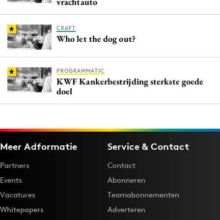
vrachtauto
CRAFT
Who let the dog out?
PROGRAMMATIC
KWF Kankerbestrijding sterkste goede
doel
Meer Adformatie
Service & Contact
Partners
Contact
Events
Abonneren
Vacatures
Teamabonnementen
Whitepapers
Adverteren