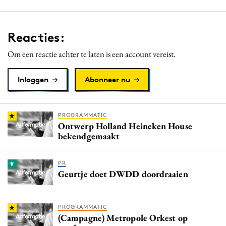
Reacties:
Om een reactie achter te laten is een account vereist.
Inloggen
Abonneer nu
PROGRAMMATIC
Ontwerp Holland Heineken House
bekendgemaakt
PR
Geurtje doet DWDD doordraaien
PROGRAMMATIC
(Campagne) Metropole Orkest op