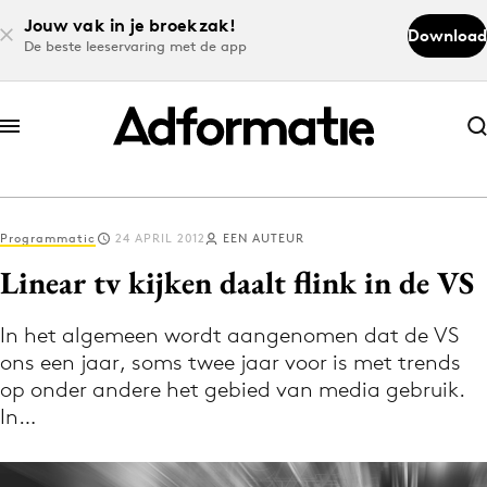
Jouw vak in je broekzak!
Download
De beste leeservaring met de app
Abonneer nu
Abonneer nu
Programmatic
24 APRIL 2012
EEN AUTEUR
Log in
Linear tv kijken daalt flink in de VS
In het algemeen wordt aangenomen dat de VS
Download de app
ons een jaar, soms twee jaar voor is met trends
Volg het laatste nieuws via de Adformatie
op onder andere het gebied van media gebruik.
Nieuws app
In…