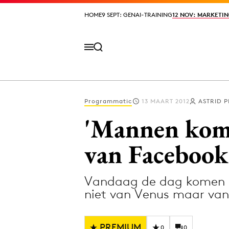
HOME
HOME
9 SEPT: GENAI-TRAINING
9 SEPT: GENAI-TRAINING
12 NOV: MARKETIN
12 NOV: MARKETIN
Programmatic
13 MAART 2012
ASTRID 
Volg het laatste nieuws via de Adformatie N
'Mannen kom
van Facebook
Topics
Vandaag de dag komen m
Artificial Intelligence
Design
niet van Venus maar van
Bureaus
Digital transf
Campagnes
Diversiteit
PREMIUM
0
0