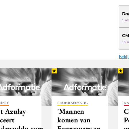
Da
1 o
CM
13 
Beki
IERE
PROGRAMMATIC
DA
at Azulay
'Mannen
C
ceert
komen van
P
dduvuddu.com
Foursquare en
g