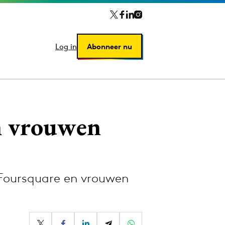
Log in
Log in
Abonneer nu
Abonneer nu
n vrouwen
oursquare en vrouwen