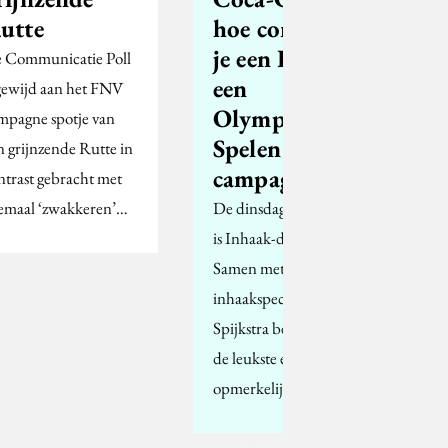
utte
hoe combineer
je een EK- en
 Communicatie Poll
een
 gewijd aan het FNV
Olympische
mpagne spotje van
Spelen
n grijnzende Rutte in
campagne?
ntrast gebracht met
lemaal ‘zwakkeren’…
De dinsdag op Molblog
is Inhaak-dinsdag.
Samen met blogger en
inhaakspecialist Gonnie
Spijkstra bespreken we
de leukste en
opmerkelijkste…