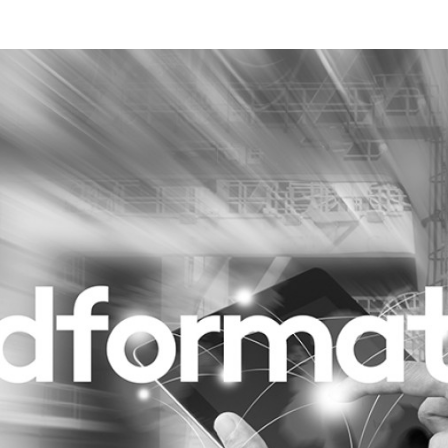
Programmatic
ering
Purpose Marketing
keting
Reputatie & crisis
nicatie