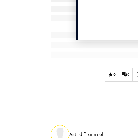
0
0
Astrid Prummel