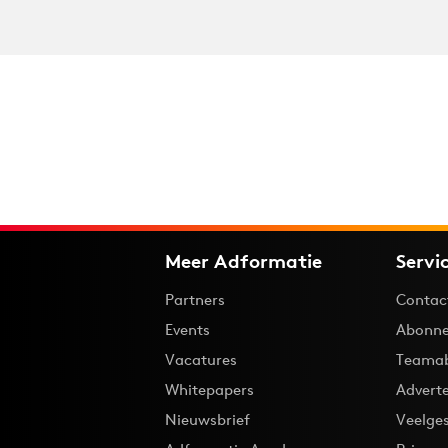
Meer Adformatie
Servi
Partners
Contac
Events
Abonne
Vacatures
Teama
Whitepapers
Advert
Nieuwsbrief
Veelge