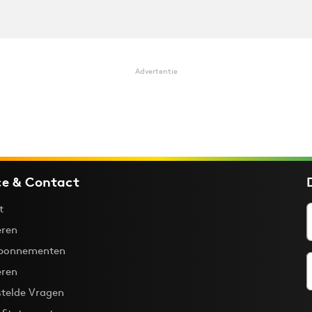
Advertentie
ce & Contact
t
ren
bonnementen
eren
stelde Vragen