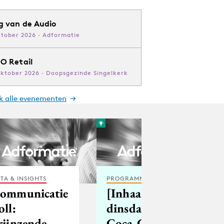
g van de Audio
ktober 2026 · Adformatie
O Retail
oktober 2026 · Doopsgezinde Singelkerk
jk alle evenementen
TA & INSIGHTS
PROGRAMMATIC
ommunicatie
[Inhaak-
oll:
dinsdag]
rijnzende
Coca-Cola: