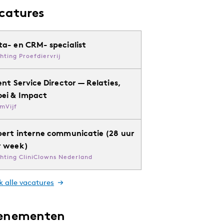
catures
ta- en CRM- specialist
chting Proefdiervrij
ent Service Director — Relaties,
oei & Impact
mVijf
pert interne communicatie (28 uur
r week)
chting CliniClowns Nederland
k alle vacatures
enementen