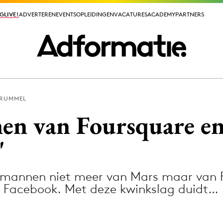
GLIVE!
GLIVE!
ADVERTEREN
ADVERTEREN
EVENTS
EVENTS
OPLEIDINGEN
OPLEIDINGEN
VACATURES
VACATURES
ACADEMY
ACADEMY
PARTNERS
PARTNERS
PRUMMEL
ieuws app
en van Foursquare e
'
annen niet meer van Mars maar van F
Media
 Facebook. Met deze kwinkslag duidt…
ormation
Merkstrategie
PR