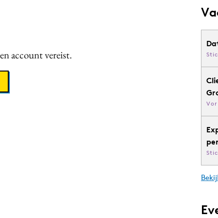
Va
Da
een account vereist.
Sti
Cli
Gr
Vor
Ex
pe
Sti
Bekij
Ev