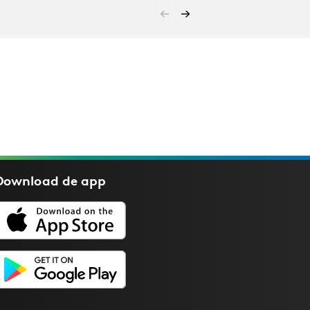
Download de
app