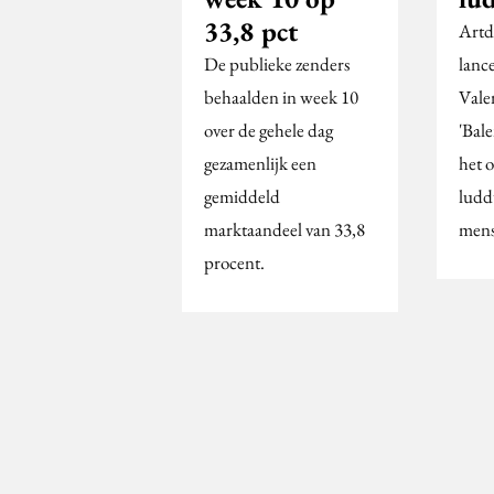
33,8 pct
Artd
De publieke zenders
lanc
behaalden in week 10
Valen
over de gehele dag
'Bale
gezamenlijk een
het 
gemiddeld
ludd
marktaandeel van 33,8
men
procent.