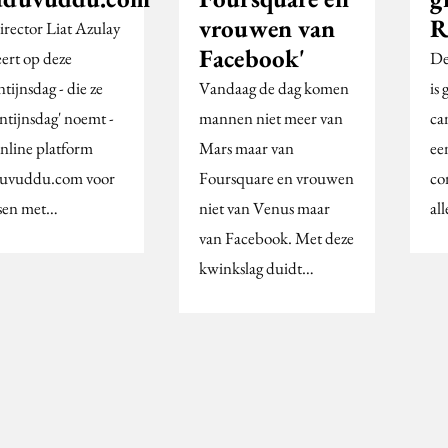
vrouwen van
R
irector Liat Azulay
Facebook'
eert op deze
De
tijnsdag - die ze
Vandaag de dag komen
is
ntijnsdag' noemt -
mannen niet meer van
ca
online platform
Mars maar van
ee
uvuddu.com voor
Foursquare en vrouwen
co
sen met…
niet van Venus maar
al
van Facebook. Met deze
kwinkslag duidt…