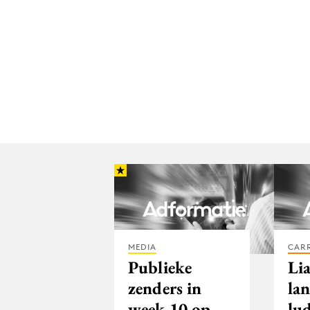
MEDIA
CARR
Publieke
Li
zenders in
lan
week 10 op
lu