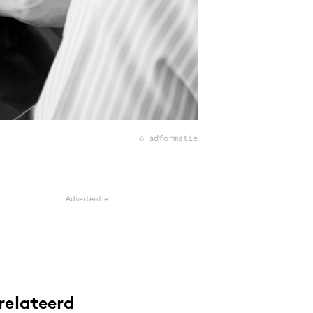
© adformatie
Advertentie
relateerd