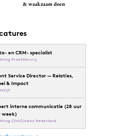
& waakzaam doen
catures
ta- en CRM- specialist
chting Proefdiervrij
ent Service Director — Relaties,
oei & Impact
mVijf
pert interne communicatie (28 uur
r week)
chting CliniClowns Nederland