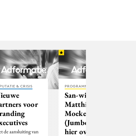
PUTATIE & CRISIS
PROGRAMMATIC
ieuwe
San-winnaar
artners voor
Matthijs
randing
Moeken
xecutives
(Jumbo): ‘Om
hier overheen
t de aansluiting van