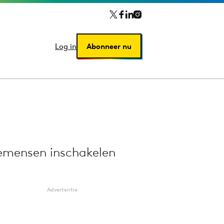
Log in
Log in
Abonneer nu
Abonneer nu
memensen inschakelen
Advertentie