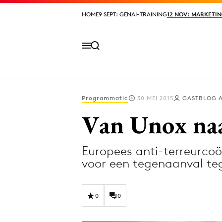
HOME
HOME
9 SEPT: GENAI-TRAINING
9 SEPT: GENAI-TRAINING
12 NOV: MARKETIN
12 NOV: MARKETIN
Programmatic
30 MEI 2015
GASTBLOG 
Volg het laatste nieuws via de Adformatie N
Van Unox naa
Europees anti-terreurcoö
Topics
voor een tegenaanval te
Artificial Intelligence
Design
Bureaus
Digital transf
0
0
Campagnes
Diversiteit