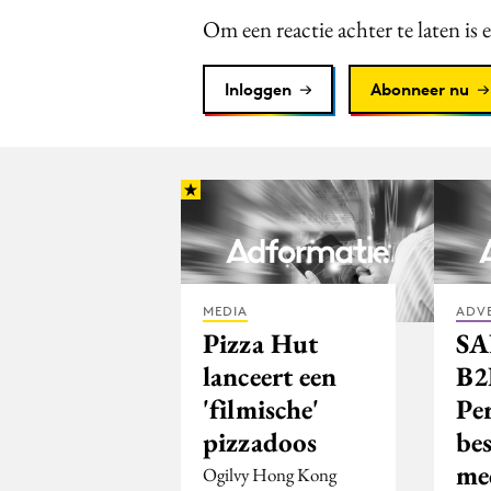
Om een reactie achter te laten is 
Inloggen
Abonneer nu
MEDIA
ADV
Pizza Hut
SA
lanceert een
B2
'filmische'
Pe
pizzadoos
be
me
Ogilvy Hong Kong