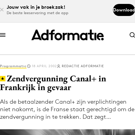
Jouw vak in je broekzak!
Download
De beste leeservaring met de app
Abonneer nu
Abonneer nu
Programmatic
18 APRIL 2002
REDACTIE ADFORMATIE
Log in
Zendvergunning Canal+ in
Frankrijk in gevaar
Download de app
Volg het laatste nieuws via de Adformatie
Als de betaalzender Canal+ zijn verplichtingen
niet nakomt, is de Franse staat gerechtigd om de
Nieuws app
zendvergunning in te trekken. Dat zegt…