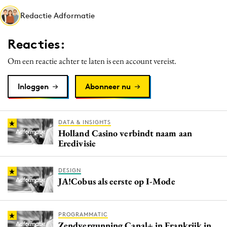
Media
Redactie Adformatie
Merkstrategie
Reacties:
PR
Programmatic
Om een reactie achter te laten is een account vereist.
Purpose Marketing
Inloggen
Abonneer nu
Reputatie & crisis
DATA & INSIGHTS
Holland Casino verbindt naam aan
Eredivisie
DESIGN
JA!Cobus als eerste op I-Mode
PROGRAMMATIC
Zendvergunning Canal+ in Frankrijk in