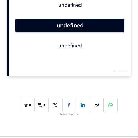
Bureaus
Campagnes
Carriere
Contentmarketing
Craft
Customer Experience
Data & Insights
Design
Digital transformation
Diversiteit
Effectiviteit
0
0
Gedragsverandering
Advertentie
Influencer marketing
Interne communicatie
Martech