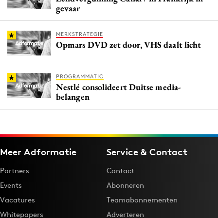
gevaar
MERKSTRATEGIE
Opmars DVD zet door, VHS daalt licht
PROGRAMMATIC
Nestlé consolideert Duitse media-
belangen
Meer Adformatie
Service & Contact
Partners
Contact
Events
Abonneren
Vacatures
Teamabonnementen
Whitepapers
Adverteren