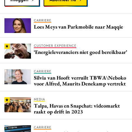
CARRIERE
Loes Meys van Parkmobile naar Maqqie
CUSTOMER EXPERIENCE
‘Energieleveranciers niet goed bereikbaar’
CARRIERE
Silvia van Hooft verruilt TBWA\Neboko
voor Alfred, Maurits Denekamp vertrekt
MEDIA
Talpa, Havas en Snapchat: videomarkt
raakt op drift in 2023
CARRIERE