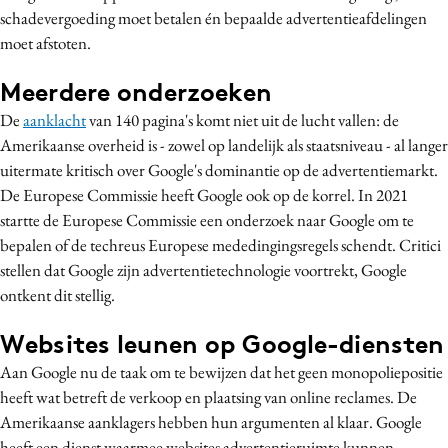
schadevergoeding moet betalen én bepaalde advertentieafdelingen
Bureaus
moet afstoten.
Campagnes
Carriere
Meerdere onderzoeken
Contentmarketing
De
aanklacht
van 140 pagina's komt niet uit de lucht vallen: de
Craft
Amerikaanse overheid is - zowel op landelijk als staatsniveau - al langer
uitermate kritisch over Google's dominantie op de advertentiemarkt.
Customer Experience
De Europese Commissie heeft Google ook op de korrel. In 2021
Data & Insights
startte de Europese Commissie een onderzoek naar Google om te
Design
bepalen of de techreus Europese mededingingsregels schendt. Critici
Digital transformation
stellen dat Google zijn advertentietechnologie voortrekt, Google
Diversiteit
ontkent dit stellig.
Effectiviteit
Websites leunen op Google-diensten
Gedragsverandering
Aan Google nu de taak om te bewijzen dat het geen monopoliepositie
Influencer marketing
heeft wat betreft de verkoop en plaatsing van online reclames. De
Interne communicatie
Amerikaanse aanklagers hebben hun argumenten al klaar. Google
Martech
heeft een dienst waarmee websites advertentieruimte kunnen