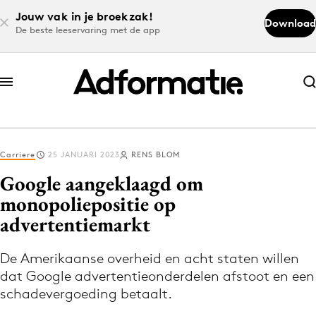
Jouw vak in je broekzak!
Download
De beste leeservaring met de app
Abonneer nu
Abonneer nu
Carriere
25 JANUARI 2023
RENS BLOM
Log in
Google aangeklaagd om
monopoliepositie op
advertentiemarkt
Download de app
Volg het laatste nieuws via de Adformatie
De Amerikaanse overheid en acht staten willen
Nieuws app
dat Google advertentieonderdelen afstoot en een
schadevergoeding betaalt.