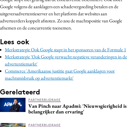
Google volgens de aanklagers een schadevergoeding betalen en de
uitgeversadvertentieserver en het platform dat websites aan
adverteerders koppelt afstoten. Zo zou de machtspositie van Google
afnemen en de concurrentie toenemen.
Lees ook
Merkstrategie Ook Google stapt in het sponsoren van de Formule 1
Merkstrategie 'Ook Google verwacht negatieve veranderingen in de
advertentiemarkt'
Commerce 'Amerikaanse justitie gaat Google aanklagen voor
machtsmisbruik op advertentiemarkt'
Gerelateerd
PARTNERBIJDRAGE
Van Pinch naar Apadmi: 'Nieuwsgierigheid is
belangrijker dan ervaring'
PARTNERBIJDRAGE