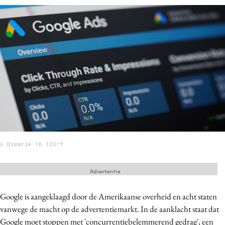
Menu
Home
9 sept: GenAI-training
12 nov: MarketingLive!
Adverteren
Events
Opleidingen
© Dimarik 16 123rf
Vacatures
Academy
Advertentie
Partners
Google is aangeklaagd door de Amerikaanse overheid en acht staten
Topics
vanwege de macht op de advertentiemarkt. In de aanklacht staat dat
Artificial Intelligence
Google moet stoppen met 'concurrentiebelemmerend gedrag', een