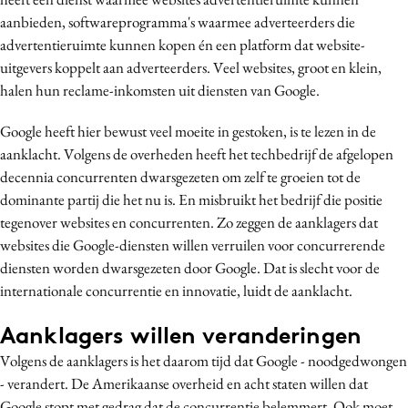
Media
aanbieden, softwareprogramma's waarmee adverteerders die
advertentieruimte kunnen kopen én een platform dat website-
Merkstrategie
uitgevers koppelt aan adverteerders. Veel websites, groot en klein,
PR
halen hun reclame-inkomsten uit diensten van Google.
Programmatic
Purpose Marketing
Google heeft hier bewust veel moeite in gestoken, is te lezen in de
aanklacht. Volgens de overheden heeft het techbedrijf de afgelopen
Reputatie & crisis
decennia concurrenten dwarsgezeten om zelf te groeien tot de
dominante partij die het nu is. En misbruikt het bedrijf die positie
tegenover websites en concurrenten. Zo zeggen de aanklagers dat
websites die Google-diensten willen verruilen voor concurrerende
diensten worden dwarsgezeten door Google. Dat is slecht voor de
internationale concurrentie en innovatie, luidt de aanklacht.
Aanklagers willen veranderingen
Volgens de aanklagers is het daarom tijd dat Google - noodgedwongen
- verandert. De Amerikaanse overheid en acht staten willen dat
Google stopt met gedrag dat de concurrentie belemmert. Ook moet