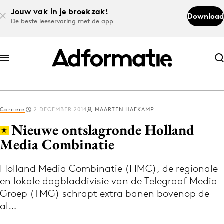
Jouw vak in je broekzak!
Download
De beste leeservaring met de app
Abonneer nu
Abonneer nu
Carriere
2 DECEMBER 2014
MAARTEN HAFKAMP
Log in
Nieuwe ontslagronde Holland
Media Combinatie
Download de app
Volg het laatste nieuws via de Adformatie
Holland Media Combinatie (HMC), de regionale
en lokale dagbladdivisie van de Telegraaf Media
Nieuws app
Groep (TMG) schrapt extra banen bovenop de
al…