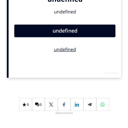
Bureaus
Campagnes
Carriere
Contentmarketing
Craft
Customer Experience
Data & Insights
Design
Digital transformation
Diversiteit
Effectiviteit
Gedragsverandering
0
0
Influencer marketing
Advertentie
Interne communicatie
Martech