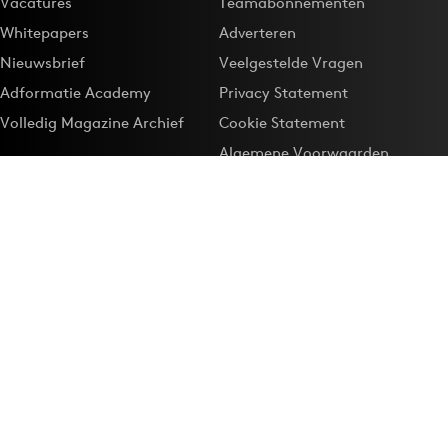
Vacatures
Teamabonnementen
Whitepapers
Adverteren
Nieuwsbrief
Veelgestelde Vragen
Adformatie Academy
Privacy Statement
Volledig Magazine Archief
Cookie Statement
Algemene Voorwaarden
Onze app
Maak Adformatie.nl je
Google-favoriet
Privacyinstellingen
Download de
Adformatie Nieuws App