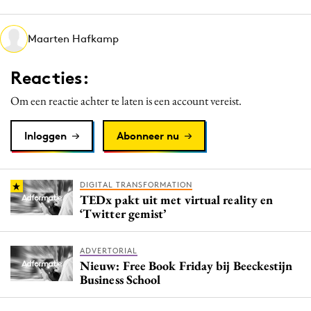
Media
Merkstrategie
Maarten Hafkamp
PR
Reacties:
Programmatic
Purpose Marketing
Om een reactie achter te laten is een account vereist.
Reputatie & crisis
Inloggen
Abonneer nu
DIGITAL TRANSFORMATION
TEDx pakt uit met virtual reality en
‘Twitter gemist’
ADVERTORIAL
Nieuw: Free Book Friday bij Beeckestijn
Business School